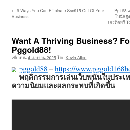
ยัง
←
9 Ways You Can Eliminate Ssc915 Out Of Your
Pg168 w
เนื้อหา
Business
โบนัสสูง
เครดิตฟรี T
Want A Thriving Business? F
Pggold88!
เขียนบน
4 เมษายน 2025
โดย
Kevin Allen
pggold88
–
https://www.pggold168b
พฤติกรรมการเล่นเว็บพนันในประเ
ความนิยมและผลกระทบที่เกิดขึ้น