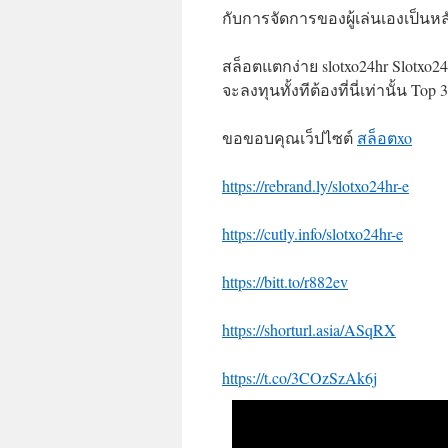
กับการจัดการของผู้เล่นเองเป็นหล
สล็อตแตกง่าย slotxo24hr Slotxo24
จะลงทุนทั้งทีต้องที่นี่เท่านั้น Top 
ขอขอบคุณเว็ปไซต์
สล็อตxo
https://rebrand.ly/slotxo24hr-e
https://cutly.info/slotxo24hr-e
https://bitt.to/r882ev
https://shorturl.asia/ASqRX
https://t.co/3COzSzAk6j