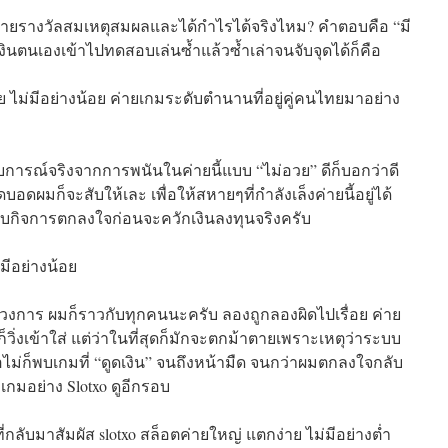
จ่ายรางวัลสมเหตุสมผลและได้กำไรได้จริงไหม? คำตอบคือ “มี
เงินตนเองเข้าไปทดสอบเล่นซ้ำแล้วซ้ำเล่าจนจับจุดได้ก็คือ
ย ไม่มีอย่างน้อย ค่ายเกมระดับตำนานที่อยู่คู่คนไทยมาอย่าง
การณ์จริงจากการพนันในค่ายนี้แบบ “ไม่อวย” ดีก็บอกว่าดี
อดผมก็จะสับให้เละ เพื่อให้สหายๆที่กำลังเล็งค่ายนี้อยู่ได้
กอบกิจการตกลงใจก่อนจะควักเงินลงทุนจริงครับ
มีอย่างน้อย
้าวงการ ผมก็ราวกับทุกคนนะครับ ลองถูกลองผิดไปเรื่อย ค่าย
ิ่งเข้าใส่ แต่ว่าในที่สุดก็มักจะตกม้าตายเพราะเหตุว่าระบบ
อไม่ก็พบเกมที่ “ดูดเงิน” จนถึงหน้ามืด จนกว่าผมตกลงใจกลับ
เกมอย่าง Slotxo ดูอีกรอบ
ที่กลับมาสัมผัส slotxo สล็อตค่ายใหญ่ แตกง่าย ไม่มีอย่างต่ำ