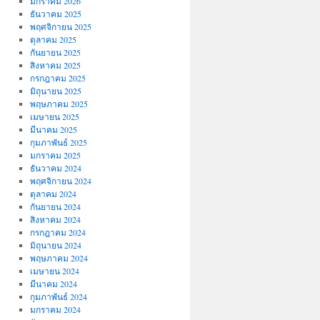
มกราคม 2026
ธันวาคม 2025
พฤศจิกายน 2025
ตุลาคม 2025
กันยายน 2025
สิงหาคม 2025
กรกฎาคม 2025
มิถุนายน 2025
พฤษภาคม 2025
เมษายน 2025
มีนาคม 2025
กุมภาพันธ์ 2025
มกราคม 2025
ธันวาคม 2024
พฤศจิกายน 2024
ตุลาคม 2024
กันยายน 2024
สิงหาคม 2024
กรกฎาคม 2024
มิถุนายน 2024
พฤษภาคม 2024
เมษายน 2024
มีนาคม 2024
กุมภาพันธ์ 2024
มกราคม 2024