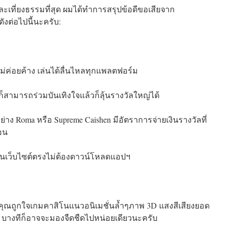
ริงและเที่ยงธรรมที่สุด ผมได้ทำการสรุปข้อดีขอเสียจาก
งต่อไปนี้นะครับ:
่ค่อยค้าง เล่นได้ลื่นไหลทุกแพลตฟอร์ม
บก็สามารถร่วมบันเทิงใจแล้วก็ลุ้นรางวัลใหญ่ได้
ง Roma หรือ Supreme Caishen มีอัตราการจ่ายเงินรางวัลที่
้อน
่ ผ่านเว็บไซต์ตรงไม่ต้องดาวน์โหลดแอปฯ
คุณถูกใจเกมคาสิโนแนวอนิเมชั่นล้ำๆภาพ 3D แสงสีเสียงยอด
บางทีก็อาจจะมองจืดชืดไปหน่อยเดียวนะครับ