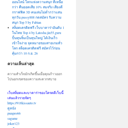
ออนไลน์ โลกแห่งความสนุก ที่เหนือ
กว่า คืนยอดเสีย 10% สมจริง เสียงดี
กราฟฟิค 3D คนเล่นไม่ต่ำกว่าแสน
ทุกวัน pussy888 กดสมัคร รับความ
สนุก Top 5 by Fabian
สล็อตเครดิตฟรี เว็บบาคาร่าอันดับ 1
ในไทย Top 4 by Latosha jin55.guru
ปั้นทุนจิ๋มเป็นทุนใหญ่ ได้เงินเร็ว
เข้าใจง่าย จุดหมายของสายเกมทั่ว
โลก สล็อตเครดิตฟรี สมัครไว้ก่อน
คุ้มกว่า 10 ก.ย. 26
ความเห็นล่าสุด
ความสำเร็จมักเกิดขึ้นเมื่อคุณก้าวออก
ไปนอกเขตของความสะดวกสบาย
เว็บสล็อตและบาคาร่าของโครตดีเว็บนี้
เล่นแล้วรวยจัดๆ
https://918kissauto.tv
ดูหนัง
punpro66
sagame
joker123