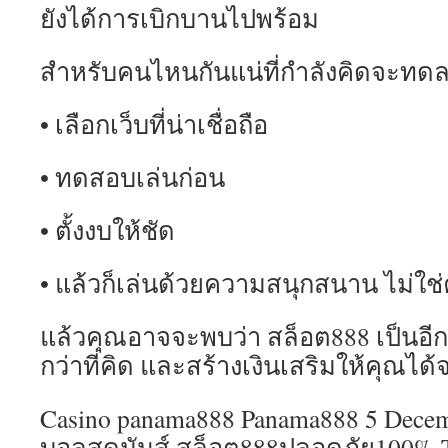
ยังได้การเบิกบานไปพร้อม
สำหรับคนไหนกันแน่ที่กำลังคิดจะทด
• เลือกเว็บที่น่าเชื่อถือ
• ทดสอบเล่นก่อน
• ตั้งงบให้ชัด
• แล้วก็เล่นด้วยความสนุกสนาน ไม่ใช
แล้วคุณอาจจะพบว่า สล็อต888 เป็นอีกง
กว่าที่คิด และสร้างเงินเสริมให้คุณได้
Casino panama888 Panama888 5 Decem
บอลสุดมันส์ สล็อต888ปลอดภัย100% 