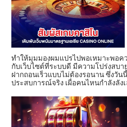
ทำให้มุมมองผมแปรไปพอเหมาะพอควร 
กับเว็บไซต์ที่ระบบดี มีความโปร่งสบาย
ฝากถอนเร็วแบบไม่ต้องรอนาน ซึ่งวันน
ประสบการณ์จริง เผื่อคนไหนกำลังลัง