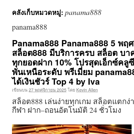
ยัง
panama888
คลังเก็บหมวดหมู่:
เนื้อหา
panama888
Panama888 Panama888 5 พฤศจ
สล็อต888 มีบริการครบ สล็อต บาคา
ทุกยอดฝาก 10% โปรสุดเอ็กซ์คลูซ
พันเหนือระดับ พรีเมี่ยม panama8
ได้เงินชัวร์ Top 4 by Iva
เขียนบน
27 พฤศจิกายน 2025
โดย
Kevin Allen
สล็อต888 เล่นง่ายทุกเกม สล็อตแตกง่
กีฬา ฝาก–ถอนอัตโนมัติ 24 ชั่วโมง