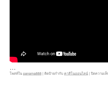
…
โพสท์ใน
panama888
|
ติดป้ายกำกับ
คาสิโนออนไลน์
|
ปิดความเห็