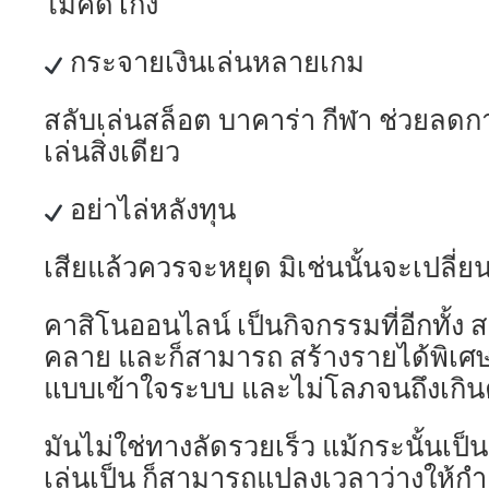
ไม่คดโกง
กระจายเงินเล่นหลายเกม
สลับเล่นสล็อต บาคาร่า กีฬา ช่วยลดการเ
เล่นสิ่งเดียว
อย่าไล่หลังทุน
เสียแล้วควรจะหยุด มิเช่นนั้นจะเปลี่ยน
คาสิโนออนไลน์ เป็นกิจกรรมที่อีกทั้ง
คลาย และก็สามารถ สร้างรายได้พิเศษ 
แบบเข้าใจระบบ และไม่โลภจนถึงเกิ
มันไม่ใช่ทางลัดรวยเร็ว แม้กระนั้นเป็
เล่นเป็น ก็สามารถแปลงเวลาว่างให้กำ