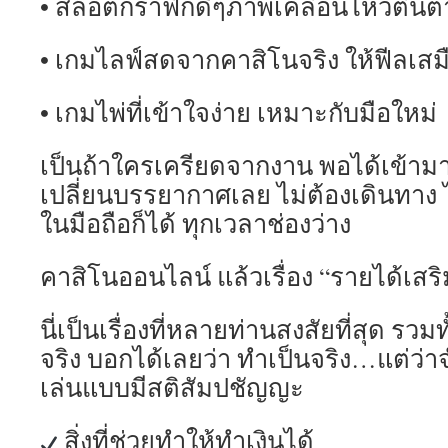
• สล็อตกราฟิกดีๆภาพเคลื่อนไหวตื่นต
• เกมไลฟ์สดจากคาสิโนจริง ให้ฟีลเสมือ
• เกมไพ่ที่เข้าใจง่าย เหมาะกับมือใหม่
เป็นถ้าใครเครียดจากงาน พอได้เข้ามา
เปลี่ยนบรรยากาศเลย ไม่ต้องเดินทาง ไม
ในมือถือก็ได้ ทุกเวลาช่องว่าง
คาสิโนออนไลน์ แล้วเรื่อง “รายได้เสริ
นี่เป็นเรื่องที่หลายท่านสงสัยที่สุด ร
จริง บอกได้เลยว่า ทำเป็นจริง…แต่ว่าจ
เล่นแบบมีสติสัมปชัญญะ
สิ่งที่ช่วยทำให้ทำเงินได้