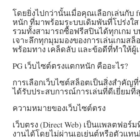
funny18b.com
casino
โดยยิ่งไปกว่านั้นเมื่อคุณเลือกเล่นกับ
เว็บ
หนัก ที่มาพร้อมระบบเดิมพันที่โปร่งใส
แม่
รวมทั้งสามารถซื้อฟรีสปินได้ทุกเกม 
ทดลอง
เล่น
เจาะลึกทุกมุมมองของการเล่นเกมสล็
Top
พร้อมทาง เคล็ดลับ และข้อดีที่ทำให้ผู
94
by
Maybelle
PG เว็บไซต์ตรงแตกหนัก คืออะไร?
การเลือกเว็บไซต์สล็อตเป็นสิ่งสำคัญที่ท
ได้รับประสบการณ์การเล่นที่ดีเยี่ยมที่ส
ความหมายของเว็บไซต์ตรง
เว็บตรง (Direct Web) เป็นแพลตฟอร์มที
งานได้โดยไม่ผ่านเอเย่นต์หรือตัวแทนก