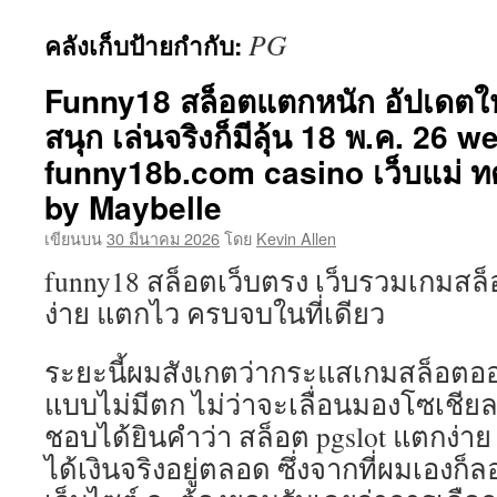
ยัง
PG
คลังเก็บป้ายกำกับ:
เนื้อหา
Funny18 สล็อตแตกหนัก อัปเดตใหม่
สนุก เล่นจริงก็มีลุ้น 18 พ.ค. 26 
funny18b.com casino เว็บแม่ ท
by Maybelle
เขียนบน
30 มีนาคม 2026
โดย
Kevin Allen
funny18 สล็อตเว็บตรง เว็บรวมเกมสล็อต
ง่าย แตกไว ครบจบในที่เดียว
ระยะนี้ผมสังเกตว่ากระแสเกมสล็อตอ
แบบไม่มีตก ไม่ว่าจะเลื่อนมองโซเชีย
ชอบได้ยินคำว่า สล็อต pgslot แตกง่าย
ได้เงินจริงอยู่ตลอด ซึ่งจากที่ผมเองก