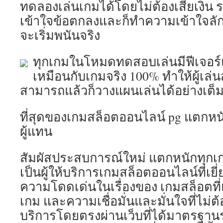
ทดลองเล่นเกมได้โดยไม่ต้องเสียเงิน 
เข้าใจข้อตกลงและก็ทำความเข้าใจลั
จะเริ่มพนันจริง
ทุกเกมในโหมดทดสอบเล่นมีฟีเจอร์แ
เหมือนกับเกมจริง 100% ทำให้ผู้เล
สามารถแล้วก็วางแผนเล่นได้อย่างเต็ม
ที่สุดของเกมสล็อตออนไลน์ pg แตกหนั
ผู้แทน
สัมผัสประสบการณ์ใหม่ แตกหนักทุกเกม
เป็นผู้ให้บริการเกมสล็อตออนไลน์ที่เยี่ย
ความโดดเด่นในเรื่องของ เกมสล็อตที่
เกม และความเชื่อมั่นและมั่นใจที่ไม่ต้
บริการโดยตรงผ่านเว็บที่ได้มาตรฐา