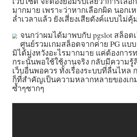
เว็บไซต์ จะต้องยอมรับเลยว่าการเลือกเ
มากมาย เพราะว่าหากเลือกผิด นอกเหน
ล่ำเวลาแล้ว ยังเสี่ยงเสียตังค์แบบไม่คุ้
จนกว่าผมได้มาพบกับ pgslot สล็อตเว
ศูนย์รวมเกมสล็อตจากค่าย PG แบบลิ
มิได้มุ่งหวังอะไรมากมาย แค่ต้องการ
กระนั้นพอใช้ใช้งานจริง กลับมีความรู้ส
เว็บอื่นพอควร ทั้งเรื่องระบบที่ลื่นไหล ก
ก็ที่สำคัญเป็นความหลากหลายของเกมที
ซ้ำๆซากๆ