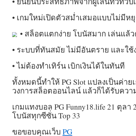
• ยืนยันประสิทธิภาพจากผู้เล่นทั่วทวีป
• เกมใหม่เปิดตัวสม่ำเสมอแบบไม่มีหย
• สล็อตแตกง่าย โบนัสมาก เล่นแล้วค
• ระบบที่ทันสมัย ไม่มีอันตราย และใช้
• ไม่ต้องทำเทิร์น เบิกเงินได้ในทันที
ทั้งหมดนี้ทำให้ PG Slot แปลงเป็นค่ายเ
วงการสล็อตออนไลน์ แล้วก็ได้รับควา
เกมแทงบอล PG Funny18.life 21 ตุลา 
โบนัสทุกซีซั่น Top 33
ขอขอบคุณเว็บ
PG