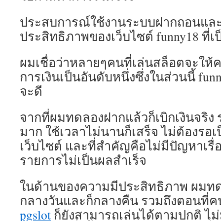
ประสบการณ์ใช้งานระบบฝากถอนและ
ประสิทธิภาพของเว็บไซต์ funny18 ที่เ
ผมเชื่อว่าหลายๆคนที่เล่นสล็อตจะให้
การเงินเป็นอันดับหนึ่งซึ่งในส่วนนี้ 
จะดี
จากที่ผมทดลองฝากแล้วก็เบิกเงินจริง
มาก ใช้เวลาไม่นานก็เสร็จ ไม่ต้องรอเ
เว็บไซต์ และที่สำคัญคือไม่มีปัญหาเร
รายการไม่เป็นผลสำเร็จ
ในด้านของความมีประสิทธิภาพ ผมทดลอ
กลางวันและก็กลางคืน รวมถึงตอนที่
pgslot
ก็ยังสามารถเล่นได้ตามปกติ ไม