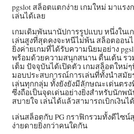
pgslot สล็อตแตกง่าย เกมใหม่ มาแรงกว
เล่นได้เลย
เกมเดิมพันนานัปการรูปแบบ หนึ่งในเก
เล่นสูงที่สุดคงจะหนีไม่พ้น สล็อตออ
ยิ่งค่ายเกมที่ได้รับความนิยมอย่าง pgslo
พร้อมด้วยความสนุกสนาน ตื่นเต้น รวมทั
เต็ม ปัจจุบันได้เปิดตัว เกมสล็อตใหม่
มอบประสบการณ์การเล่นที่ทั้งนำสมัยร
เล่นทุกกลุ่ม ทั้งยังยังมีลักษณะเด่นตรงท
ซึ่งถือเป็นจุดเด่นอย่างยิ่งสำหรับนักพ
สบายใจ เล่นได้แล้วสามารถเบิกเงินได้
เล่นสล็อตกับ PG กราฟิกรวมทั้งดีไซน์
ง่ายดายยิ่งกว่าคนใดกัน