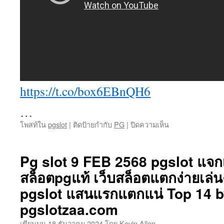
https://t.co/box6EBnQH6
…
บน
โพสท์ใน
pgslot
|
ติดป้ายกำกับ
PG
|
ปิดความเห็น
Funny18
8
ตุลาคม
Pg slot 9 FEB 2568 pgslot แจกเ
2568
สล็อตpgแท้ เว็บสล็อตแตกง่ายเล่
funny18
มัด
pgslot แสนแรกแตกแน่ Top 14 
ใจ
นัก
pgslotzaa.com
ปั่น
เขียนบน
18 ธันวาคม 2024
โดย
Kevin Allen
สล็อต