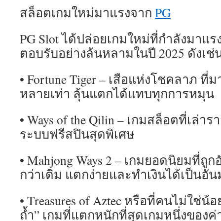
สล็อตเกมใหม่มาแรงจาก
PG
PG Slot ได้ปล่อยเกมใหม่ที่กำลังมาแร
ตอบรับอย่างล้นหลามในปี 2025 ดังเช่น
• Fortune Tiger – เสือแห่งโชคลาภ ที
หลายเท่า ลุ้นแตกได้แทบทุกการหมุน
• Ways of the Qilin – เกมสล็อตที่เล่า
ระบบฟรีสปินสุดพิเศษ
• Mahjong Ways 2 – เกมยอดนิยมที่ถูกอ
กว่าเดิม แตกง่ายและทำเงินได้เป็นอั
• Treasures of Aztec หรือที่คนไม่ใช่น้อ
ถ้ำ” เกมที่แตกหนักที่สุดเกมหนึ่งของค่