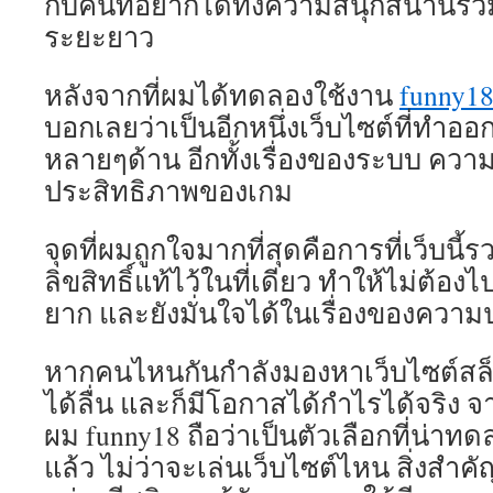
กับคนที่อยากได้ทั้งความสนุกสนานรวม
ระยะยาว
หลังจากที่ผมได้ทดลองใช้งาน
funny1
บอกเลยว่าเป็นอีกหนึ่งเว็บไซต์ที่ทำออ
หลายๆด้าน อีกทั้งเรื่องของระบบ ควา
ประสิทธิภาพของเกม
จุดที่ผมถูกใจมากที่สุดคือการที่เว็บนี
ลิขสิทธิ์แท้ไว้ในที่เดียว ทำให้ไม่ต้อง
ยาก และยังมั่นใจได้ในเรื่องของควา
หากคนไหนกันกำลังมองหาเว็บไซต์สล็อต
ได้ลื่น และก็มีโอกาสได้กำไรได้จริ
ผม funny18 ถือว่าเป็นตัวเลือกที่น่าท
แล้ว ไม่ว่าจะเล่นเว็บไซต์ไหน สิ่งสำคัญ