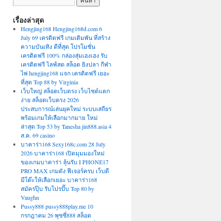
เรื่องล่าสุด
Hengjing168 Hengjing168d.com 6
July 69 เครดิตฟรี เกมเดิมพัน ที่สร้าง
ความบันเทิง ดีที่สุด โปรโมชั่น
เครดิตฟรี 100% กล่องสุ่มเฮงเฮง รับ
เครดิตฟรี ไลฟ์สด สล็อต ยิงปลา กีฬา
ไพ่ hengjing168 แจก เครดิตฟรี เยอะ
ที่สุด Top 88 by Virginia
เว็บใหญ่ สล็อตเว็บตรง เว็บไซต์แตก
ง่าย สล็อตเว็บตรง 2026
ประสบการณ์เล่นยุคใหม่ ระบบเสถียร
พร้อมเกมให้เลือกมากมาย ใหม่
ล่าสุด Top 53 by Tanesha jin888.asia 4
ส.ค. 69 casino
บาคาร่า168 Sexy168c.com 28 July
2026 บาคาร่า168 เปิดมุมมองใหม่
ของเกมบาคาร่า ลุ้นรับ I PHONE17
PRO MAX เกมดัง ฟีเจอร์ครบ เว็บดี
มีโต๊ะให้เลือกเยอะ บาคาร่า168
สมัครปุ๊บ รับโปรปั๊บ Top 80 by
Vaughn
Pussy888 pussy888play.me 10
กรกฎาคม 26 พุซซี่888 สล็อต