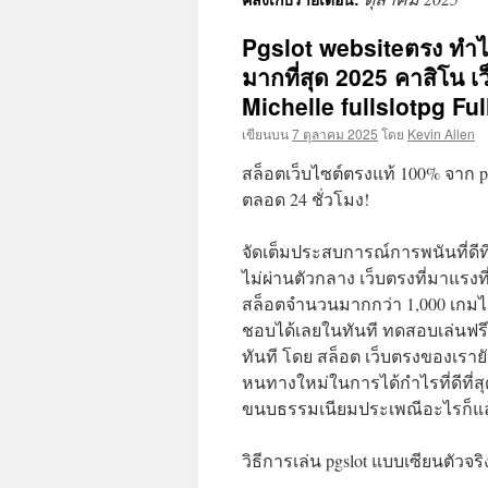
ยัง
Pgslot websiteตรง ทำไม
เนื้อหา
มากที่สุด 2025 คาสิโน เ
Michelle fullslotpg Fu
เขียนบน
7 ตุลาคม 2025
โดย
Kevin Allen
สล็อตเว็บไซต์ตรงแท้ 100% จาก pgsl
ตลอด 24 ชั่วโมง!
จัดเต็มประสบการณ์การพนันที่ดีที่
ไม่ผ่านตัวกลาง เว็บตรงที่มาแรงที
สล็อตจำนวนมากกว่า 1,000 เกมได้แ
ชอบได้เลยในทันที ทดสอบเล่นฟรีไ
ทันที โดย สล็อต เว็บตรงของเรา
หนทางใหม่ในการได้กำไรที่ดีที่สุ
ขนบธรรมเนียมประเพณีอะไรก็แล้ว
วิธีการเล่น pgslot แบบเซียนตัวจ