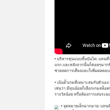
• บริหารทุนแบบขั้นบันได: แทนท
แรก และหลังจากนั้นก็ค่อยๆมากขึ้
ช่วยลดการเสี่ยงและก็เพิ่มผลตอบแ
• เน้นย้ำเกมที่เหมาะสมกับตัวเอง:
เช่นว่า มีทุนน้อยก็เลือกเกมสล็อตท
รางวัลน้อย หรือต้องการเล่นระยะ
• จุดหมายเล็กมากมาย: แทนท