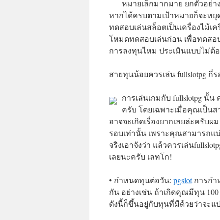
หมายเล็กมากมาย ยกตัวอย่างเ
หากได้ครบตามเป้าหมายก็จะหยุ
ทดสอบเล่นสล็อตเป็นเครื่องไม้เค
โหมดทดสอบเล่นก่อน เพื่อทดสอบว่
การลงทุนไหม ประเมินแบบไม่ต้อง
สายทุนน้อยควรเล่น fullslotpg กี่
การเล่นเกมกับ fullslotpg นั้
ครับ โดยเฉพาะเมื่อคุณเป็นส
อาจจะเกิดเรื่องยากเลยล่ะครับผม แ
รอบเท่านั้น เพราะคุณสามารถแบ่งเ
จริงเอาจังว่า แล้วควรเล่นfulls
เลยนะครับ เลทโก!
• กำหนดทุนต่อวัน:
pgslot
การกำหน
กัน อย่างเช่น ถ้าเกิดคุณมีทุน 1
ดังนี้ก็ขึ้นอยู่กับทุนที่มีด้วยว่