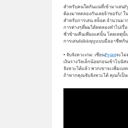
สำหรับคนใดกันแน่ที่เข้ามาเล่นPg
ต้องมาทดลองกันเลยจ้าขอรับ! ใ
สำหรับการเล่น สล็อต จำนวนมาก เพื
การต่างๆที่ผมได้ทดลองทำไปเรื่อ
ชั่วข้ามคืนเพียงแค่นั้น โดยเหตุ
การเล่นfullslotpgแบบมืออาชีพก
• จับจังหวะเกม: เซียน
Pgslot
จะไม่
เงินรางวัลเล็กน้อยก่อนเข้าโบนั
จังหวะได้แล้ว พวกเขาจะเพิ่มเบทเพ
ถ้าหากคุณจับจังหวะได้ คุณก็เป็นเ