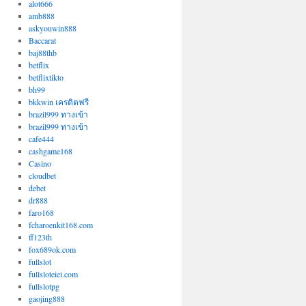
alot666
amb888
askyouwin888
Baccarat
baj88thb
betflix
betflixtikto
bh99
bkkwin เครดิตฟรี
brazil999 ทางเข้า
brazil999 ทางเข้า
cafe444
cashgame168
Casino
cloudbet
debet
dr888
faro168
fcharoenkit168.com
ff123th
fox689ok.com
fullslot
fullsloteiei.com
fullslotpg
gaojing888