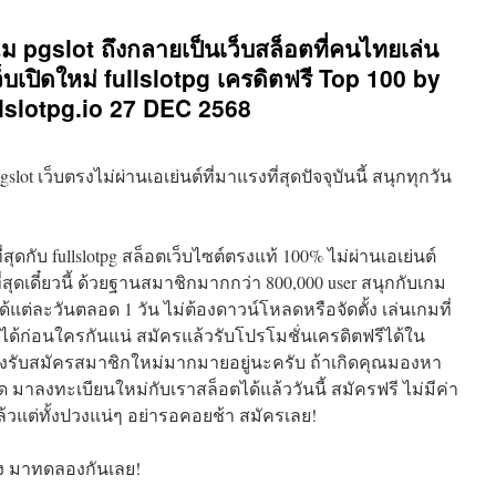
 pgslot ถึงกลายเป็นเว็บสล็อตที่คนไทยเล่น
ว็บเปิดใหม่ fullslotpg เครดิตฟรี Top 100 by
llslotpg.io 27 DEC 2568
ot เว็บตรงไม่ผ่านเอเย่นต์ที่มาแรงที่สุดปัจจุบันนี้ สนุกทุกวัน
สุดกับ fullslotpg สล็อตเว็บไซต์ตรงแท้ 100% ไม่ผ่านเอเย่นต์
่สุดเดี๋ยวนี้ ด้วยฐานสมาชิกมากกว่า 800,000 user สนุกกับเกม
ต่ละวันตลอด 1 วัน ไม่ต้องดาวน์โหลดหรือจัดตั้ง เล่นเกมที่
ด้ก่อนใครกันแน่ สมัครแล้วรับโปรโมชั่นเครดิตฟรีได้ใน
ยังรับสมัครสมาชิกใหม่มากมายอยู่นะครับ ถ้าเกิดคุณมองหา
ด มาลงทะเบียนใหม่กับเราสล็อตได้แล้ววันนี้ สมัครฟรี ไม่มีค่า
แต่ทั้งปวงแน่ๆ อย่ารอคอยช้า สมัครเลย!
ริง มาทดลองกันเลย!