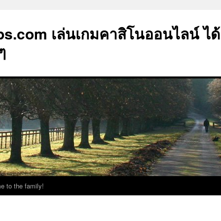
ips.com เล่นเกมคาสิโนออนไลน์ ได้
ๆ
 to the family!