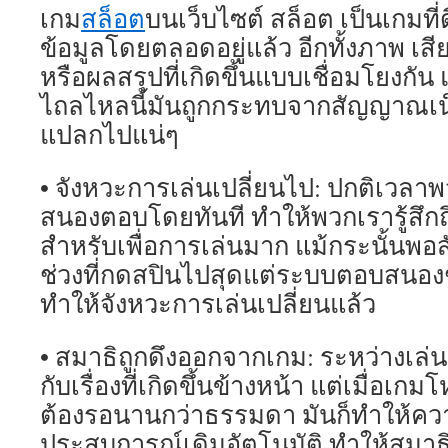
เกม
สล็อต
บนเว็บไซต์ สล็อต เป็นเกมที่
ข้อมูลโดยตลอดอยู่แล้ว อีกทั้งภาพ เส
หรือผลสรุปที่เกิดขึ้นแบบเชื่อมโยงกัน 
ไถลไหลนี้มันถูกกระทบจากสัญญาณเน็ต 
แปลกไปแน่ๆ
• จังหวะการเล่นเปลี่ยนไป: ปกติเวล
สนองตอบโดยทันที ทำให้พวกเรารู้สึกถ
สำหรับเพื่อการเล่นมาก แม้กระนั้นพ
ช่วงที่กดสปินไปสุดแต่ระบบตอบสนองช้
ทำให้จังหวะการเล่นเปลี่ยนแล้ว
• สมาธิถูกดึงออกจากเกม: ระหว่างเล่น
กับเรื่องที่เกิดขึ้นข้างหน้า แต่เมื่อเก
ต้องรอนานกว่าธรรมดา มันก็ทำให้ค
ประสบการณ์เดิมอัตโนมัติ ทำให้สมาธ