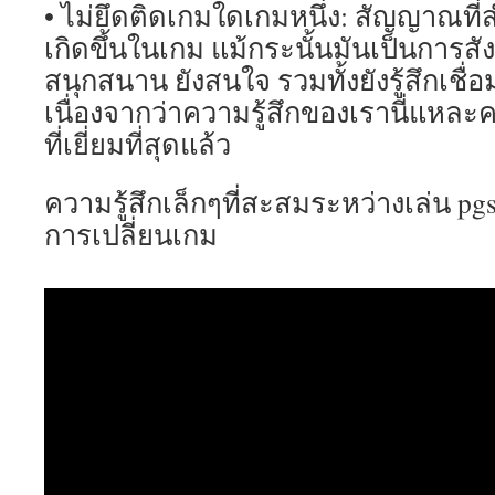
• ไม่ยึดติดเกมใดเกมหนึ่ง: สัญญาณที่ส
เกิดขึ้นในเกม แม้กระนั้นมันเป็นการสั
สนุกสนาน ยังสนใจ รวมทั้งยังรู้สึกเชื่
เนื่องจากว่าความรู้สึกของเรานี่แหล
ที่เยี่ยมที่สุดแล้ว
ความรู้สึกเล็กๆที่สะสมระหว่างเล่น pgs
การเปลี่ยนเกม