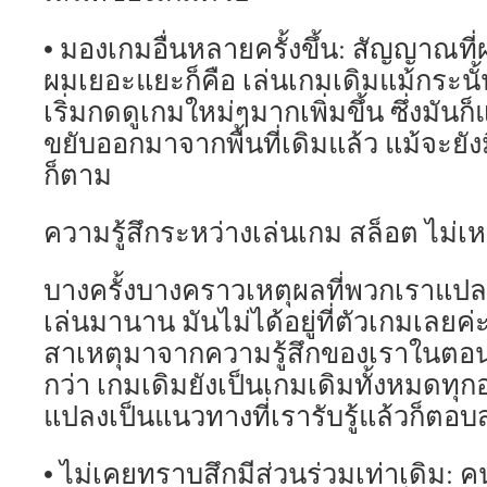
• มองเกมอื่นหลายครั้งขึ้น: สัญญาณที่
ผมเยอะแยะก็คือ เล่นเกมเดิมแม้กระนั้นด
เริ่มกดดูเกมใหม่ๆมากเพิ่มขึ้น ซึ่งมัน
ขยับออกมาจากพื้นที่เดิมแล้ว แม้จะยังม
ก็ตาม
ความรู้สึกระหว่างเล่นเกม สล็อต ไม่เ
บางครั้งบางคราวเหตุผลที่พวกเราแปลง
เล่นมานาน มันไม่ได้อยู่ที่ตัวเกมเลยค่
สาเหตุมาจากความรู้สึกของเราในตอนเ
กว่า เกมเดิมยังเป็นเกมเดิมทั้งหมดทุกอย่
แปลงเป็นแนวทางที่เรารับรู้แล้วก็ตอ
• ไม่เคยทราบสึกมีส่วนร่วมเท่าเดิม: 