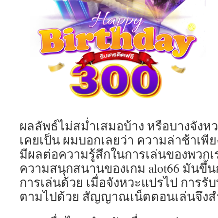
แท้
คุณภาพ
ดี
ลุ้น
โบนัส
ของ
รางวัล
อื่นๆ
มากมาย
pgslot
โบนัส
สล็อต
จัด
ผลลัพธ์ไม่สม่ำเสมอบ้าง หรือบางจังหว
เต็ม
เคยเป็น ผมบอกเลยว่า ความล่าช้าเพียงไม
Top
64
มีผลต่อความรู้สึกในการเล่นของพวกเร
by
ความสนุกสนานของเกม alot66 มันขึ้น
Sadie
การเล่นด้วย เมื่อจังหวะแปรไป การรับ
ตามไปด้วย สัญญาณเน็ตตอนเล่นจึง