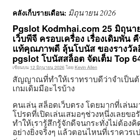
ยัง
มิถุนายน 2026
คลังเก็บรายเดือน:
เนื้อหา
Pgslot Kodmhai.com 25 มิถุนา
เว็บพีจี ครอบเครื่อง เรื่องเดิมพัน
แท้คุณภาพดี ลุ้นโบนัส ของรางวัล
pgslot โบนัสสล็อต จัดเต็ม Top 6
เขียนบน
12 มิถุนายน 2026
โดย
Kevin Allen
สัญญาณที่ทำให้เราทราบดีว่าจำเป็นต้
เกมเดิมมีอะไรบ้าง
คนเล่น สล็อตเว็บตรง โดยมากที่เล่น
โปรดที่เปิดเล่นเสมอๆช่วงหนึ่งเลยขอ
ทำให้เรารู้สึกรู้จักดีจนกระทั่งไม่ต้อง
อย่างยิ่งจริงๆ แล้วตอนไหนที่เราควรเ