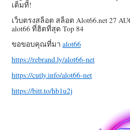
เต็มที่!
เว็บตรงสล็อต สล็อต Alot66.net 27 AUG
alot66 ที่ฮิตที่สุด Top 84
ขอขอบคุณที่มา
alot66
https://rebrand.ly/alot66-net
https://cutly.info/alot66-net
https://bitt.to/hb1u2j