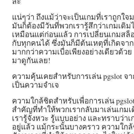
ล่ะ
แน่ๆว่า ถึงแม้ว่าจะเป็นเกมที่เราถูกใ
มันก็ต้องมีวันที่พวกเรารู้สึกว่าเกมเด
เหมือนแต่ก่อนแล้ว การเปลี่ยนเกมสล็อ
กับทุกคนได้ ซึ่งมันก็มีต้นเหตุที่เกิด
มากกว่าความเบื่อเพียงอย่างเดียวด้วย 
มาดูกันเลย!
ความคุ้นเคยสำหรับการเล่น pgslot
เป็นความจำเจ
ความใกล้ชิดสำหรับเพื่อการเล่น pgslo
สำคัญที่ทำให้พวกเรากลับมาเล่นเกมเด
เรารู้จังหวะ รู้แบบอย่าง และทราบว
อยู่แล้ว แม้กระนั้นบางคราว ความใกล้