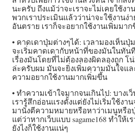
นะครับ ถึงแม้ว่าจะเราจะไม่เคยใช้งาน
พวกเราประเมินแล้วว่าน่าจะใช้งานง่าย
อันตราย เราก็จะอยากใช้งานเพิ่มมากข
• คาดเดาปุ่มต่างๆได้: เวลามองเห็นปุ
จะเริ่มคาดเดากับหน้าที่ของมันในทันท
เรื่องมันโดยที่ไม่ต้องลองผิดลองถูก โน
ล่ะครับผม มันจะยิ่งเพิ่มความมั่นใจแล
ความอยากใช้งานมากเพิ่มขึ้น
• ทำความเข้าใจมากจนเกินไป: บางเว
เรารู้สึกอ่อนแรงตั้งแต่ยังไม่เริ่มใช้งา
มานั่งตีความหมายหรือหาว่าเมนูหรือปุ
แต่ว่าหากเว็บแบบ sagame168 ทำให้เ
ยังไงก็ใช้งานแน่ๆ