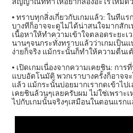
สัญญาณที่ทำให้อยากลองอะไรใหม่ด้ว
• ทราบทุกสิ่งเกี่ยวกับเกมแล้ว: ในที
บางทีก็อาจจะดูไม่ได้น่าสนใจมากสักเท่
เนื้อหาให้ทำความเข้าใจตลอดระยะเว
นานๆจนกระทั่งทราบแล้วว่าเกมเป็นแ
ง่ายก็จริง แม้กระนั้นก็ทำให้ความตื่น
• เปิดเกมเนื่องจากความเคยชิน: การที
แบบอัตโนมัติ พวกเราบางครั้งก็อาจจะไ
แล้ว แม้กระนั้นบ่อยมากเรากดเข้าไปเ
เคยชินล้วนๆเลยครับผม ไม่ใช่เพราะเห
ไปกับเกมนั้นจริงๆเสมือนในตอนแรกแ