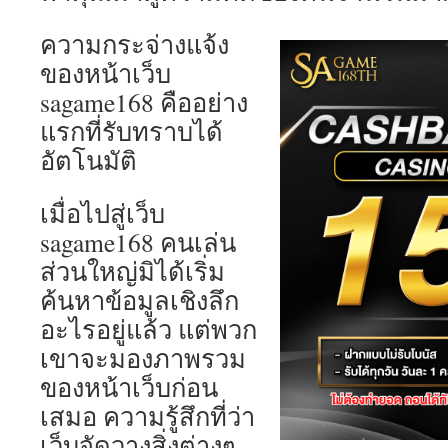
มิ.ย.
ความกระจ่างแจ้ง
2026
พนัน
ของหน้าเว็บ
sagame168 คืออย่าง
แรกที่รับทราบได้
อัตโนมัติ
เมื่อไปสู่เว็บ
sagame168 คนเล่น
ส่วนใหญ่มิได้เริ่ม
ค้นหาข้อมูลเชิงลึก
อะไรอยู่แล้ว แต่พวก
เขาจะมองภาพรวม
ของหน้าเว็บก่อน
เสมอ ความรู้สึกที่ว่า
เว็บจัดวางสิ่งต่างๆ