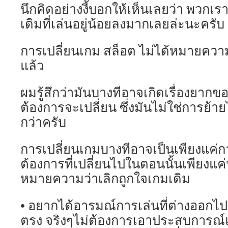
นึกคิดอย่างงี้บอกให้เห็นเลยว่า พวกเ
เดิมที่เล่นอยู่น้อยลงมากเลยล่ะนะครับ
การเปลี่ยนเกม สล็อต ไม่ได้หมายความ
แล้ว
ผมรู้สึกว่ามันบางทีอาจเกิดเรื่องยากข
ต้องการจะเปลี่ยน ซึ่งมันไม่ใช่การย้าย
กว่าครับ
การเปลี่ยนเกมบางทีอาจเป็นเพียงแค
ต้องการที่เปลี่ยนไปในตอนนั้นเพียงแค่
หมายความว่าเลิกถูกใจเกมเดิม
• อยากได้อารมณ์การเล่นที่ต่างออกไป:
ตรง จริงๆไม่ต้องการเอาประสบการณ์แบ