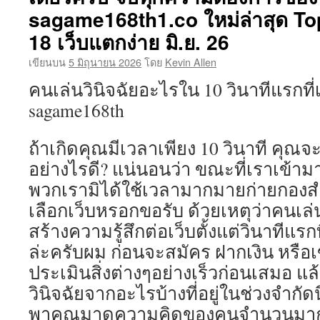
สล็อต
sagame168th1.co ใหม่ล่าสุด To
แตก
ง่าย
18 เว็บแตกง่าย มิ.ย. 26
เล่น
เขียนบน
5 มิถุนายน 2026
โดย
Kevin Allen
สนุก
ฝาก
คนเล่นวินิจฉัยอะไรใน 10 วินาทีแรกที่เ
ถอน
sagame168th
เร็ว
รวม
ค่าย
ถ้าเกิดคุณมีเวลาเพียง 10 วินาที คุณจ
ดัง
ครบ
อย่างไรดี? แน่นอนว่า ขณะที่เราเข้าม
ใน
พวกเรามิได้ใช้เวลามากมายก่ายกอง
เว็บ
เลือกเว็บหรอกขอรับ ด้วยเหตุว่าคนเล
เดียว
เครดิต
สร้างความรู้สึกต่อเว็บตั้งแต่วินาทีแรก
ฟรี
ล่ะครับผม ก่อนจะสมัคร ฝากเงิน หรือ
Top
8
ประเมินสิ่งต่างๆอย่างเร็วก่อนเสมอ แ
by
วินิจฉัยจากอะไรบ้างที่อยู่ในช่วงจำกัดน
Joey
Alot66.net
พาคุณมาดูความคิดของคนจำนวนมาก
30