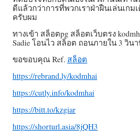
ดีแล้วกว่าการที่พวกเราฝ่าฝืนเล่นเกมเ
ครับผม
ทางเข้า สล็อตpg สล็อตเว็บตรง kodmh
Sadie โอนไว สล็อต ถอนภายใน 3 วินาท
ขอขอบคุณ Ref.
สล็อต
https://rebrand.ly/kodmhai
https://cutly.info/kodmhai
https://bitt.to/kzgiar
https://shorturl.asia/8jQH3