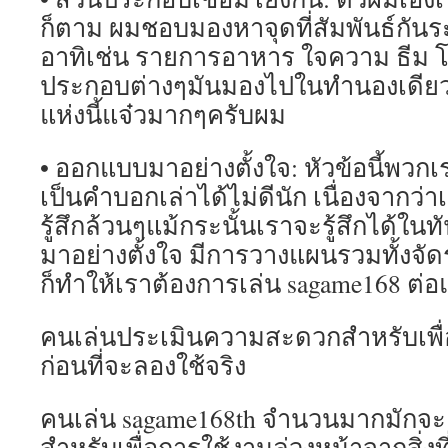
ก็ตาม ผมชอบมองหาจุดที่สัมพันธ์กันร
อาทิเช่น รายการอาหาร ใจความ ธีม โ
ประกอบต่างๆมันมองไปในทำนองเดียวกัน
แห่งนี้แจ๋วมากๆครับผม
• ออกแบบมาอย่างตั้งใจ: หัวข้อนี้พว
เป็นคำบอกเล่าได้ไม่ดีนัก เนื่องจากว่
รู้สึกล้วนๆแม้กระนั้นเราจะรู้สึกได้ในทัน
มาอย่างตั้งใจ มีการวางแผนรวมทั้งจัดร
ก็ทำให้เราต้องการเล่น sagame168 ต่อแ
คนเล่นประเมินความสะดวกสำหรับเพื่
ก่อนที่จะลองใช้จริง
คนเล่น sagame168th จำนวนมากมักจ
สำหรับเพื่อการใช้งานล่วงหน้าจากสิ่