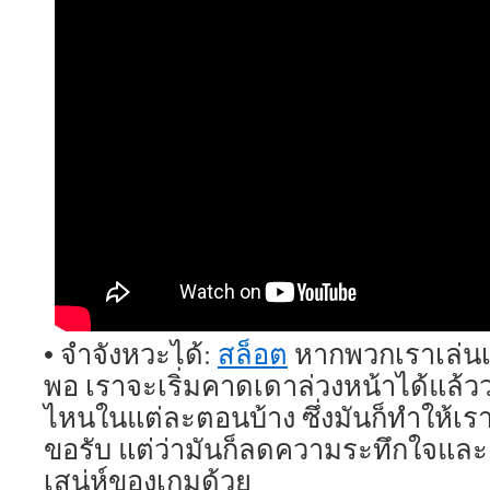
• จำจังหวะได้:
สล็อต
หากพวกเราเล่นเ
พอ เราจะเริ่มคาดเดาล่วงหน้าได้แล้
ไหนในแต่ละตอนบ้าง ซึ่งมันก็ทำให้เร
ขอรับ แต่ว่ามันก็ลดความระทึกใจและ
เสน่ห์ของเกมด้วย