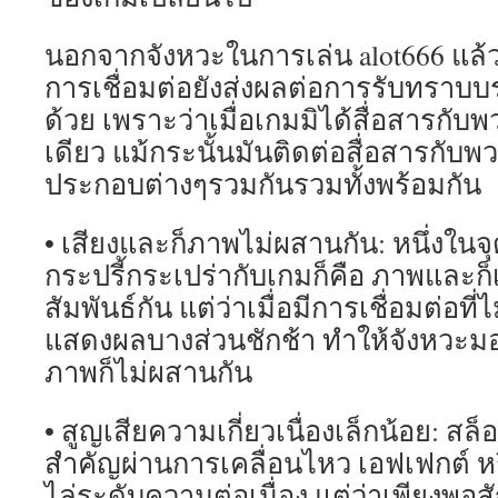
นอกจากจังหวะในการเล่น alot666 แล้
การเชื่อมต่อยังส่งผลต่อการรับทราบ
ด้วย เพราะว่าเมื่อเกมมิได้สื่อสารกั
เดียว แม้กระนั้นมันติดต่อสื่อสารกับพ
ประกอบต่างๆรวมกันรวมทั้งพร้อมกัน
• เสียงและก็ภาพไม่ผสานกัน: หนึ่งในจุ
กระปรี้กระเปร่ากับเกมก็คือ ภาพและก็
สัมพันธ์กัน แต่ว่าเมื่อมีการเชื่อมต่อที่
แสดงผลบางส่วนชักช้า ทำให้จังหวะม
ภาพก็ไม่ผสานกัน
• สูญเสียความเกี่ยวเนื่องเล็กน้อย: สล
สำคัญผ่านการเคลื่อนไหว เอฟเฟกต์
ไล่ระดับความต่อเนื่อง แต่ว่าเพียงพ