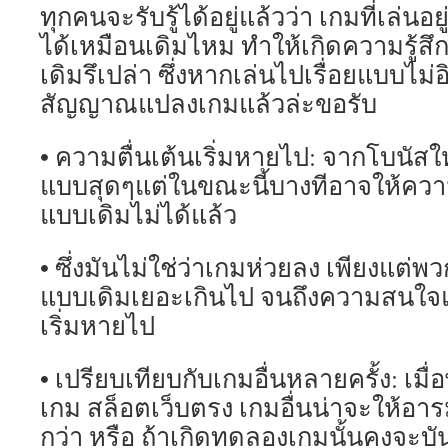
ทุกคนจะรับรู้ได้อยู่แล้วว่า เกมที่เล่นอ
ได้เหมือนเดิมไหม ทำให้เกิดความรู้สึก
เดิมรึเปล่า ซึ่งหากเล่นไปเรื่อยแบบไม่
สัญญาณแปลงเกมแล้วล่ะขอรับ
• ความตื่นเต้นเริ่มหายไป: จากโบนัสให
แบบสุดๆแต่ในขณะนี้บางทีอาจให้ความ
แบบเดิมไม่ได้แล้ว
• ซึ่งมันไม่ใช่ว่าเกมห่วยลง เพียงแต่พว
แบบเดิมเยอะเกินไป จนถึงความสนใจแล
เริ่มหายไป
• เปรียบเทียบกับเกมอื่นหลายครั้ง: เมื่อพ
เกม สล็อตเว็บตรง เกมอื่นน่าจะให้อารม
กว่า หรือ ถ้าเกิดทดลองเกมนั้นคงจะบั