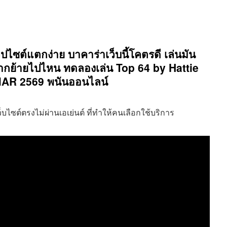
ไซต์แตกง่าย บาคาร่าเว็บนี้โคตรดี เล่นมัน
ากย้ายไปไหน ทดลองเล่น Top 64 by Hattie
AR 2569 พนันออนไลน์
็บไซต์ตรงไม่ผ่านเอเย่นต์ ที่ทำให้คนเลือกใช้บริการ