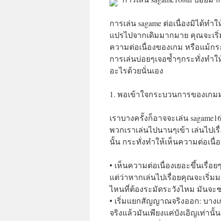
การเล่น sagame ต่อเนื่องมิได้ทำ
แปรไปจากเดิมมากมาย คุณจะเริ่มมอ
ความต่อเนื่องของเกม หรือแม้กร
การเล่นบ่อยๆเจอซ้ำๆกระทั่งทำให
อะไรด้วยนั่นเอง
1. พอเข้าใจกระบวนการของเกมมา
เราบางครั้งก็อาจจะเล่น sagame1
พวกเราเล่นไปนานๆเข้า เล่นไปเรื่
นั้น กระทั่งทำให้เห็นความต่อเ
• เห็นความต่อเนื่องเยอะขึ้นเรื
แต่ว่าหากเล่นไปเรื่อยคุณจะเริ่ม
ไหนที่ต้องระมัดระวังไหม มันจะช
• เริ่มแยกสัญญาณจริงออก: บางเก
จริงแล้วมันเพียงแค่บังเอิญเท่านั