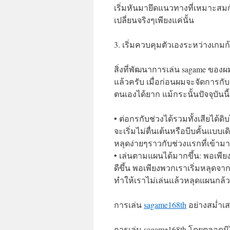
เริ่มหันมายึดแนวทางที่เหมาะสมก
เปลี่ยนจริงๆเพียงแค่นั้น
3. เริ่มควบคุมตัวเองระหว่างเกมก
สิ่งที่พัฒนาการเล่น sagame ของผม
แล้วครับ เมื่อก่อนผมจะจัดการกั
ตนเองได้ยาก แม้กระนั้นปัจจุบันนี
• ต่อกรกับช่วงได้รวมทั้งเสียได้ด
จะเริ่มไม่ตื่นเต้นหรือบีบคั้นแบบเ
หลุดง่ายๆราวกับช่วงแรกที่เข้ามา
• เล่นตามแผนได้มากขึ้น: พอเพี
ดีขึ้น พอเพียงพวกเราเริ่มหลุดจา
ทำให้เราไม่เล่นแล้วหลุดแผนกล้
การเล่น
sagame168th
อย่างสม่ำเสม
การเล่น sagame168th โดยตลอดมิ