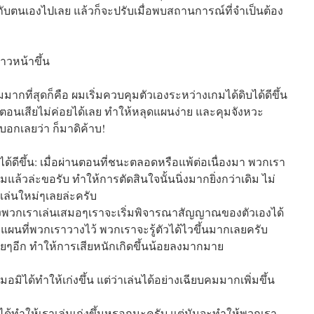
ับตนเองไปเลย แล้วก็จะปรับเมื่อพบสถานการณ์ที่จำเป็นต้อง
้าวหน้าขึ้น
มากที่สุดก็คือ ผมเริ่มควบคุมตัวเองระหว่างเกมได้ดิบได้ดีขึ้น
บตอนเสียไม่ค่อยได้เลย ทำให้หลุดแผนง่าย และคุมจังหวะ
้บอกเลยว่า ก็มาดิค้าบ!
ิบได้ดีขึ้น: เมื่อผ่านตอนที่ชนะตลอดหรือแพ้ต่อเนื่องมา พวกเรา
ดิมแล้วล่ะขอรับ ทำให้การตัดสินใจนั้นนิ่งมากยิ่งกว่าเดิม ไม่
เล่นใหม่ๆเลยล่ะครับ
ยงพวกเราเล่นเสมอๆเราจะเริ่มพิจารณาสัญญาณของตัวเองได้
กแผนที่พวกเราวางไว้ พวกเราจะรู้ตัวได้ไวขึ้นมากเลยครับ
วยๆอีก ทำให้การเสียหนักเกิดขึ้นน้อยลงมากมาย
อมิได้ทำให้เก่งขึ้น แต่ว่าเล่นได้อย่างเฉียบคมมากเพิ่มขึ้น
ได้ทำให้เราเล่นเก่งขึ้นหรอกนะครับ แต่มันจะทำให้พวกเรา