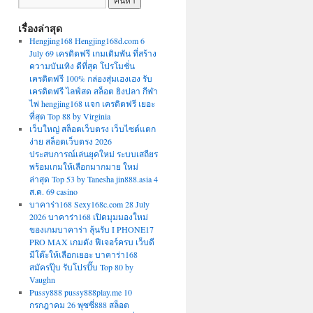
เรื่องล่าสุด
Hengjing168 Hengjing168d.com 6
July 69 เครดิตฟรี เกมเดิมพัน ที่สร้าง
ความบันเทิง ดีที่สุด โปรโมชั่น
เครดิตฟรี 100% กล่องสุ่มเฮงเฮง รับ
เครดิตฟรี ไลฟ์สด สล็อต ยิงปลา กีฬา
ไพ่ hengjing168 แจก เครดิตฟรี เยอะ
ที่สุด Top 88 by Virginia
เว็บใหญ่ สล็อตเว็บตรง เว็บไซต์แตก
ง่าย สล็อตเว็บตรง 2026
ประสบการณ์เล่นยุคใหม่ ระบบเสถียร
พร้อมเกมให้เลือกมากมาย ใหม่
ล่าสุด Top 53 by Tanesha jin888.asia 4
ส.ค. 69 casino
บาคาร่า168 Sexy168c.com 28 July
2026 บาคาร่า168 เปิดมุมมองใหม่
ของเกมบาคาร่า ลุ้นรับ I PHONE17
PRO MAX เกมดัง ฟีเจอร์ครบ เว็บดี
มีโต๊ะให้เลือกเยอะ บาคาร่า168
สมัครปุ๊บ รับโปรปั๊บ Top 80 by
Vaughn
Pussy888 pussy888play.me 10
กรกฎาคม 26 พุซซี่888 สล็อต