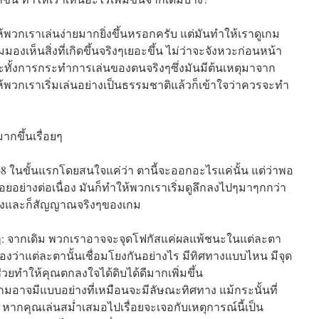
ให้พวกเราเล่นง่ายมากยิ่งขึ้นหรอกครับ แต่มันทำให้เราดูเกม
งเห็นสิ่งที่เกิดขึ้นจริงๆเยอะขึ้น ไม่ว่าจะจังหวะก่อนหน้า
ะทั้งการกระทำการเล่นของตนจริงๆซึ่งมันมีต้นเหตุมาจาก
้พวกเราเริ่มเล่นอย่างเป็นธรรมชาติแล้วก็เข้าใจว่าควรจะทำ
กขึ้นเรื่อยๆ
68 ในขั้นแรกโดยสนใจแค่ว่า ตานี้จะออกอะไรแค่นั้น แต่ว่าพอ
อยอย่างต่อเนื่อง มันก็ทำให้พวกเราเริ่มดูลึกลงไปๆมาๆกกว่า
นื่องและก็สัญญาณจริงๆของเกม
่อยๆ: จากเดิม พวกเราอาจจะจุดโฟกัสแค่ผลแพ้ชนะในแต่ละตา
มองว่าแต่ละตานั้นเชื่อมโยงกันอย่างไร มีทิศทางแบบไหน มีจุด
่วยทำให้คุณตกลงใจได้ดิบได้ดีมากเพิ่มขึ้น
มอาจมีแบบอย่างที่เหมือนจะมีลัษณะทิศทาง แม้กระนั้นที่
้น หากคุณเล่นสม่ำเสมอไปเรื่อยจะเจอกับเหตุการณ์นี้เป็น