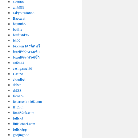
alot666
amb888
askyouwin888
Baccarat
baj88thb
betflix
betflixtikto
bh99
bkkwin เครดิตฟรี
brazil999 ทางเข้า
brazil999 ทางเข้า
cafe444
cashgame168
Casino
cloudbet
debet
dr888
faro168
fcharoenkit168.com
ff123th
fox689ok.com
fullslot
fullsloteiei.com
fullslotpg
gaojing888