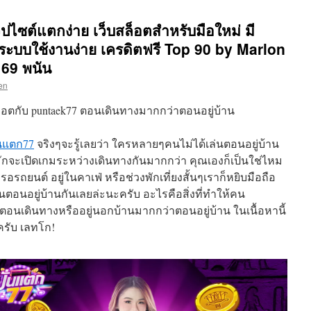
วปไซต์แตกง่าย เว็บสล็อตสำหรับมือใหม่ มี
ระบบใช้งานง่าย เครดิตฟรี Top 90 by Marlon
69 พนัน
en
อตกับ puntaek77 ตอนเดินทางมากกว่าตอนอยู่บ้าน
่นแตก77
จริงๆจะรู้เลยว่า ใครหลายๆคนไม่ได้เล่นตอนอยู่บ้าน
มักจะเปิดเกมระหว่างเดินทางกันมากกว่า คุณเองก็เป็นใช่ไหม
รอรถยนต์ อยู่ในคาเฟ่ หรือช่วงพักเที่ยงสั้นๆเราก็หยิบมือถือ
นตอนอยู่บ้านกันเลยล่ะนะครับ อะไรคือสิ่งที่ทำให้คน
่นตอนเดินทางหรืออยู่นอกบ้านมากกว่าตอนอยู่บ้าน ในเนื้อหานี้
รับ เลทโก!