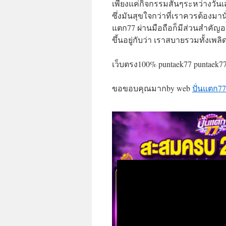
เพียงแค่กิจกรรมสั้นๆระหว่างวัน
ซึ่งมันสุขใจกว่าที่เราควรต้องมา
แตก77 ผ่านมือถือก็มีส่วนสำคัญอย่
ขึ้นอยู่กับว่า เราสบายรวมทั้งเ
เว็บตรง100% puntaek77 puntaek77.
ขอขอบคุณมากby web
ปั่นแตก77