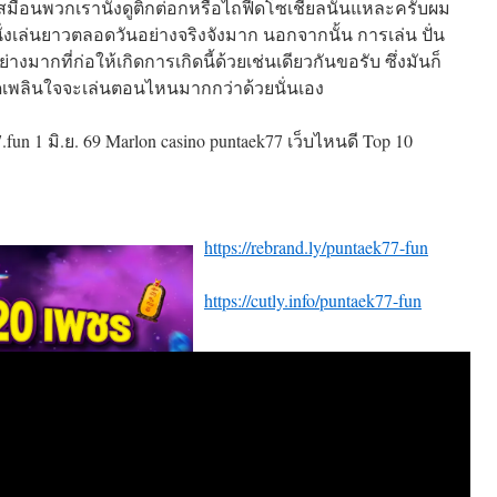
เสมือนพวกเรานั่งดูติ๊กต่อกหรือไถฟีดโซเชียลนั่นแหละครับผม
นั่งเล่นยาวตลอดวันอย่างจริงจังมาก นอกจากนั้น การเล่น ปั่น
างมากที่ก่อให้เกิดการเกิดนี้ด้วยเช่นเดียวกันขอรับ ซึ่งมันก็
พลิดเพลินใจจะเล่นตอนไหนมากกว่าด้วยนั่นเอง
fun 1 มิ.ย. 69 Marlon casino puntaek77 เว็บไหนดี Top 10
https://rebrand.ly/puntaek77-fun
https://cutly.info/puntaek77-fun