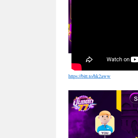
https://bitt.to/hk2aww