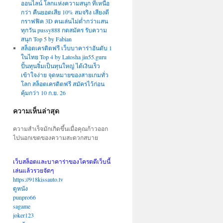
ออนไลน์ โลกแห่งความสนุก ที่เหนือ
กว่า คืนยอดเสีย 10% สมจริง เสียงดี
กราฟฟิค 3D คนเล่นไม่ต่ำกว่าแสน
ทุกวัน pussy888 กดสมัคร รับความ
สนุก Top 5 by Fabian
สล็อตเครดิตฟรี เว็บบาคาร่าอันดับ 1
ในไทย Top 4 by Latosha jin55.guru
ปั้นทุนจิ๋มเป็นทุนใหญ่ ได้เงินเร็ว
เข้าใจง่าย จุดหมายของสายเกมทั่ว
โลก สล็อตเครดิตฟรี สมัครไว้ก่อน
คุ้มกว่า 10 ก.ย. 26
ความเห็นล่าสุด
ความสำเร็จมักเกิดขึ้นเมื่อคุณก้าวออก
ไปนอกเขตของความสะดวกสบาย
เว็บสล็อตและบาคาร่าของโครตดีเว็บนี้
เล่นแล้วรวยจัดๆ
https://918kissauto.tv
ดูหนัง
punpro66
sagame
joker123