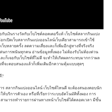
บเงินรางวัลกับเว็บไซต์ลอตเตอรี่แท้ เว็บไซต์สลากกินแบ่ง
ือกเปิดเว็บสลากกินแบ่งออนไลน์เว็บเดียวสามารถเข้าใช้
บหลายครั้ง ลดความเสี่ยงและก็เพิ่มอีกลู่ทางที่จริงจริง
เล่นการพนันทุกคน อ่านข้อมูลทั้งผอง ไม่ต้องรับไม่ต้องด่วน
และก็เจอกับเว็บไซต์ที่ไม่ดี จะทำให้เกิดผลกระทบมากกว่าผล
ที่จะตอบสนองแล้วก็เพิ่มเติมอีกความคุ้มแบบสุดๆ
ี?
ิการ สลากกินแบ่งออนไลน์ เว็บไซต์ไหนดี จะต้องสนองตอบนัก
ให้บริการตัวเอง หรือที่เรียกว่าระบบอัตโนมัติทั้งผอง การ
ยาก สามารถทำรายการผ่านทางหน้าเว็บไซต์ได้ตลอดเวลา มีขั้น