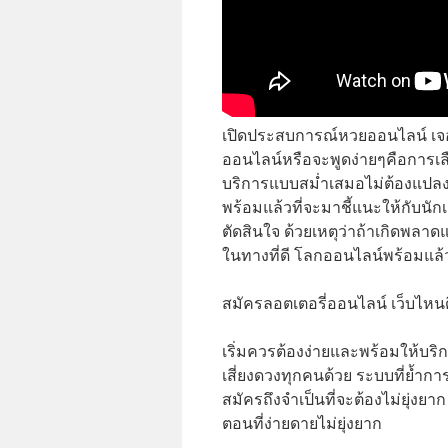
เปิดประสบการณ์หวยออนไลน์ เจอกั
ออนไลน์หรือจะพูดง่ายๆคือการเล
บริการแบบสม่ำเสมอไม่ต้องแปลงเว็
พร้อมแล้วที่จะมาชี้แนะให้กับนัก
ตัดสินใจ ด้วยเหตุว่าถ้าเกิดพลาด
ในทางที่ดี โลกออนไลน์พร้อมแล้ว
สมัครลอตเตอรี่ออนไลน์ เว็บไหนด
เริ่มควรต้องง่ายและพร้อมให้บร
เสี่ยงดวงทุกคนด้วย ระบบที่ย้ำการ
สมัครถึงจำเป็นที่จะต้องไม่ยุ่ง
ตอนที่ง่ายดายไม่ยุ่งยาก