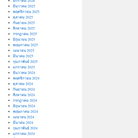
มกราคม 2026
ธันวาคม 2025
พฤศจิกายน 2025
ตุลาคม 2025
กันยายน 2025
สิงหาคม 2025
กรกฎาคม 2025
มิถุนายน 2025
พฤษภาคม 2025
เมษายน 2025
มีนาคม 2025
กุมภาพันธ์ 2025
มกราคม 2025
ธันวาคม 2024
พฤศจิกายน 2024
ตุลาคม 2024
กันยายน 2024
สิงหาคม 2024
กรกฎาคม 2024
มิถุนายน 2024
พฤษภาคม 2024
เมษายน 2024
มีนาคม 2024
กุมภาพันธ์ 2024
มกราคม 2024