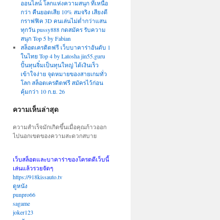
ออนไลน์ โลกแห่งความสนุก ที่เหนือ
กว่า คืนยอดเสีย 10% สมจริง เสียงดี
กราฟฟิค 3D คนเล่นไม่ต่ำกว่าแสน
ทุกวัน pussy888 กดสมัคร รับความ
สนุก Top 5 by Fabian
สล็อตเครดิตฟรี เว็บบาคาร่าอันดับ 1
ในไทย Top 4 by Latosha jin55.guru
ปั้นทุนจิ๋มเป็นทุนใหญ่ ได้เงินเร็ว
เข้าใจง่าย จุดหมายของสายเกมทั่ว
โลก สล็อตเครดิตฟรี สมัครไว้ก่อน
คุ้มกว่า 10 ก.ย. 26
ความเห็นล่าสุด
ความสำเร็จมักเกิดขึ้นเมื่อคุณก้าวออก
ไปนอกเขตของความสะดวกสบาย
เว็บสล็อตและบาคาร่าของโครตดีเว็บนี้
เล่นแล้วรวยจัดๆ
https://918kissauto.tv
ดูหนัง
punpro66
sagame
joker123