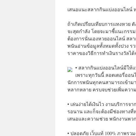
เสนอแนะสลากกินแบ่งออนไลน์ หว
ถ้าเกิดเปรียบเทียบการแทงหวย ด
จะสุดกำลัง โดยจะมาชี้แนะกรรมว
ต้องการนั่นเองหวยออนไลน์ สลากก
พนันอ่านข้อมูลทั้งหมดทั้งปวง ร
ราคาของวิธีการทำเงินรางวัลได้จ
• สลากกินแบ่งออนไลน์มีให
เพราะทุกวันนี้ ลอตเตอรี่ออน
นักการพนันทุกคนสามารถเข้ามาเลื
หลากหลาย ครบจบช่วยเพิ่มความน
• เล่นง่ายได้เงินไว งานบริการจ
รอนาน และก็จะต้องมีช่องทางที่ห
เสนอและความช่วย พนักงานพวกน
• ปลอดภัย เว็บแท้ 100% ภาพรวมคว