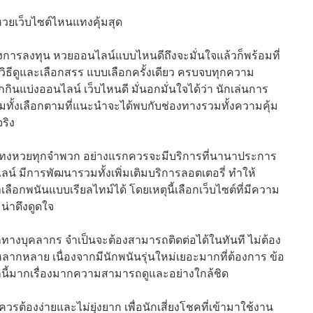
ยเว็บไซต์ไหนแทงคุ้มสุด
ังการลงทุน หวยออนไลน์แบบไหนดีถึงจะมั่นใจแล้วก็พร้อมที่
ิธีดูและเลือกสรร แบบเลือกครั้งเดียว ครบจบทุกความ
ินแบ่งออนไลน์ เว็บไหนดี มั่นอกมั่นใจได้ว่า นักเล่นการ
วมทั้งเลือกตามที่แนะนำจะได้พบกับช่องทางรวมทั้งความคุ้ม
ริง
้แทงหวยทุกจำพวก อย่างแรกควรจะมีบริการที่นานาประการ
ไลน์ มีการพัฒนารวมทั้งเพิ่มเติมบริการลอตเตอรี่ ทำให้
อกพนันแบบเรียลไทม์ได้ โดยเหตุนี้เลือกเว็บไซต์ที่มีความ
่าดึงดูดใจ
ากทางบุคลากร จำเป็นจะต้องสามารถติดต่อได้ในทันที ไม่ต้อง
ลากหลาย เนื่องจากมีนักพนันรุ่นใหม่เยอะมากที่ต้องการ ข้อ
ี้มากเรื่องมากความสามารถดูและอย่างใกล้ชิด
รต้องง่ายและไม่ยุ่งยาก เพื่อนักเสี่ยงโชคที่เข้ามาใช้งาน