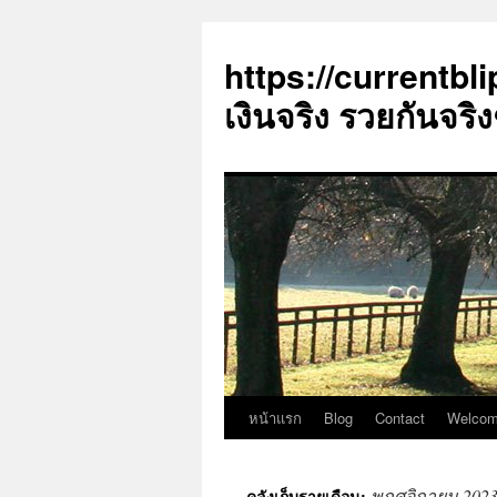
https://currentbl
เงินจริง รวยกันจริง
หน้าแรก
Blog
Contact
Welcome
ข้าม
ไป
พฤศจิกายน 202
คลังเก็บรายเดือน: