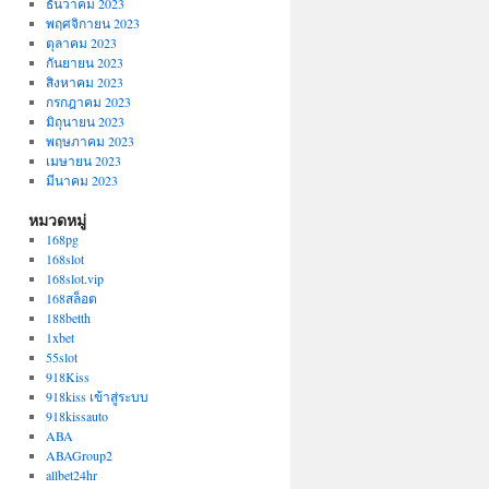
ธันวาคม 2023
พฤศจิกายน 2023
ตุลาคม 2023
กันยายน 2023
สิงหาคม 2023
กรกฎาคม 2023
มิถุนายน 2023
พฤษภาคม 2023
เมษายน 2023
มีนาคม 2023
หมวดหมู่
168pg
168slot
168slot.vip
168สล็อต
188betth
1xbet
55slot
918Kiss
918kiss เข้าสู่ระบบ
918kissauto
ABA
ABAGroup2
allbet24hr