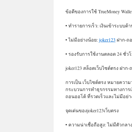
ข้อดีของการใช้ TrueMoney Walle
• ทำรายการเร็ว: เงินเข้าระบบด้าน
• ไม่มีอย่างน้อย:
joker123
ฝาก-ถอ
• รองรับการใช้งานตลอด 24 ชั่ว
joker123 สล็อตเว็บไซต์ตรง ฝาก-ถ
การเป็น เว็บไซต์ตรง หมายความว่
กระบวนการทำธุรกรรมทางการเงินไ
ถอนออโต้ ที่รวดเร็วและไม่มีอย่า
จุดเด่นของjoker123เว็บตรง
• ความน่าเชื่อถือสูง: ไม่มีตัวกล