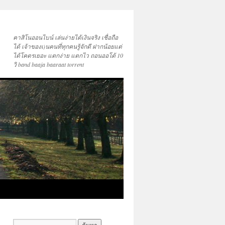
คาสิโนออนไบน์ เล่นง่ายได้เงินจริง เชื่อถือ
ได้ เจ้าของเ)นคนที่ทุกคนรู้จักดี ฝากน้อยแต่
ได้โคตรเยอะ แตกง่าย แตกไว ถอนออโต้ 10
วิ band baaja baaraat torrent