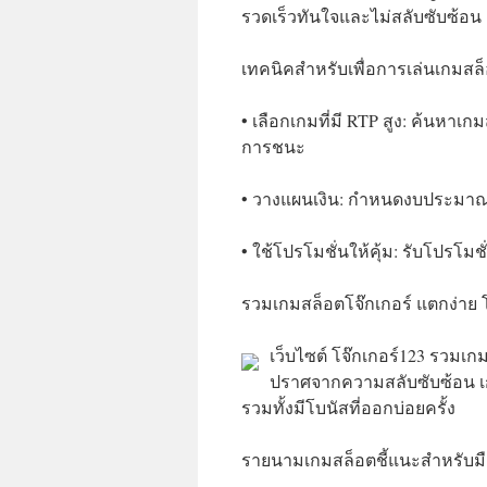
รวดเร็วทันใจและไม่สลับซับซ้อน
เทคนิคสำหรับเพื่อการเล่นเกมสล
• เลือกเกมที่มี RTP สูง: ค้นหาเก
การชนะ
• วางแผนเงิน: กำหนดงบประมาณก
• ใช้โปรโมชั่นให้คุ้ม: รับโปรโมชั
รวมเกมสล็อตโจ๊กเกอร์ แตกง่าย โ
เว็บไซต์ โจ๊กเกอร์123 รวมเกมส
ปราศจากความสลับซับซ้อน เกม
รวมทั้งมีโบนัสที่ออกบ่อยครั้ง
รายนามเกมสล็อตชี้แนะสำหรับมื