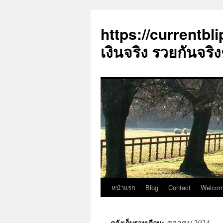
https://currentbl
เงินจริง รวยกันจริง
หน้าแรก
Blog
Contact
Welcome
ข้าม
ไป
ตุลาคม 2024
คลังเก็บรายเดือน: