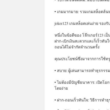
• เกมมากมาย: รวมเกมสล็อตล้นหล
joker123 เกมสล็อตเล่นง่าย รองร
หนึ่งในข้อดีของ โจ๊กเกอร์123 เ
ฝาก-เบิกเงินสะดวกและก็เร็วทันใ
ถอนได้ไม่จำกัดจำนวนครั้ง
คุณประโยชน์ซึ่งมาจากการใช้ทรู
• สบาย: ผู้เล่นสามารถทำธุรกรร
• ไม่ต้องมีบัญชีธนาคาร: เปิดโอก
โดยง่าย
• ฝาก-ถอนเร็วทันใจ: วิธีการทำธุร