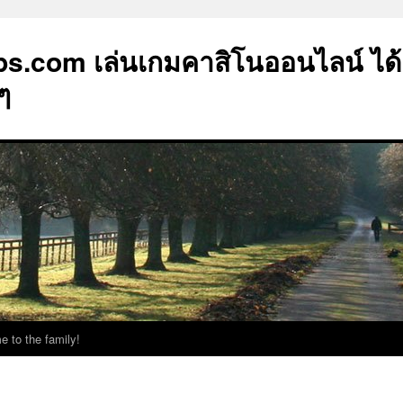
ips.com เล่นเกมคาสิโนออนไลน์ ได้
ๆ
 to the family!