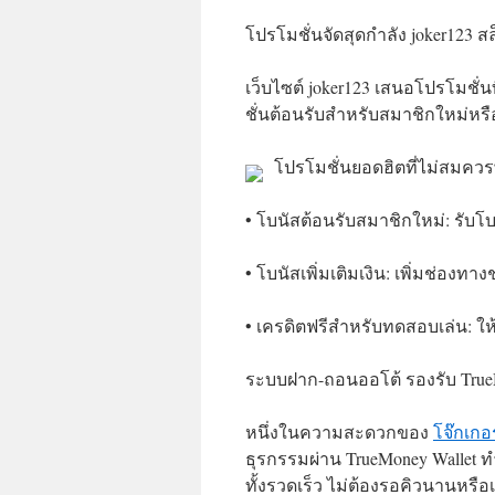
โปรโมชั่นจัดสุดกำลัง joker123 ส
เว็บไซต์ joker123 เสนอโปรโมชั่น
ชั่นต้อนรับสำหรับสมาชิกใหม่หรื
โปรโมชั่นยอดฮิตที่ไม่สมคว
• โบนัสต้อนรับสมาชิกใหม่: รับโ
• โบนัสเพิ่มเติมเงิน: เพิ่มช่องท
• เครดิตฟรีสำหรับทดสอบเล่น: ให
ระบบฝาก-ถอนออโต้ รองรับ True
หนึ่งในความสะดวกของ
โจ๊กเกอ
ธุรกรรมผ่าน TrueMoney Wallet 
ทั้งรวดเร็ว ไม่ต้องรอคิวนานหรือ