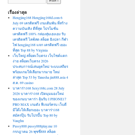
เรื่องล่าสุด
Hengjing168 Hengjing168d.com 6
July 69 เครดิตฟรี เกมเดิมพัน ที่สร้าง
ความบันเทิง ดีที่สุด โปรโมชั่น
เครดิตฟรี 100% กล่องสุ่มเฮงเฮง รับ
เครดิตฟรี ไลฟ์สด สล็อต ยิงปลา กีฬา
ไพ่ hengjing168 แจก เครดิตฟรี เยอะ
ที่สุด Top 88 by Virginia
เว็บใหญ่ สล็อตเว็บตรง เว็บไซต์แตก
ง่าย สล็อตเว็บตรง 2026
ประสบการณ์เล่นยุคใหม่ ระบบเสถียร
พร้อมเกมให้เลือกมากมาย ใหม่
ล่าสุด Top 53 by Tanesha jin888.asia 4
ส.ค. 69 casino
บาคาร่า168 Sexy168c.com 28 July
2026 บาคาร่า168 เปิดมุมมองใหม่
ของเกมบาคาร่า ลุ้นรับ I PHONE17
PRO MAX เกมดัง ฟีเจอร์ครบ เว็บดี
มีโต๊ะให้เลือกเยอะ บาคาร่า168
สมัครปุ๊บ รับโปรปั๊บ Top 80 by
Vaughn
Pussy888 pussy888play.me 10
กรกฎาคม 26 พุซซี่888 สล็อต