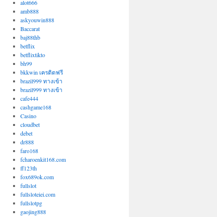
alot666
amb888
askyouwin888
Baccarat
baj88thb
betflix
betflixtikto
bh99
bkkwin เครดิตฟรี
brazil999 ทางเข้า
brazil999 ทางเข้า
cafe444
cashgame168
Casino
cloudbet
debet
dr888
faro168
fcharoenkit168.com
ff123th
fox689ok.com
fullslot
fullsloteiei.com
fullslotpg
gaojing888