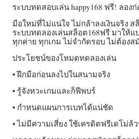
ระบบทดสอบเล่น happy168 ฟรี! ลองก่
มือใหม่ที่ไม่แน่ใจ ไม่กล้าลงเงินจริง ส
ระบบทดลองเล่นสล็อต168ฟรี มาให้แบ
ทุกค่าย ทุกเกม ไม่จำกัดรอบ ไม่ต้องสมั
ประโยชน์ของโหมดทดลองเล่น
• ฝึกมือก่อนลงไปในสนามจริง
• รู้จังหวะเกมและก็ฟีพบร์
• กำหนดแผนการเบทได้แน่ชัด
• ไม่มีความเสี่ยง ใช้เครดิตฟรีเดโม่ล้