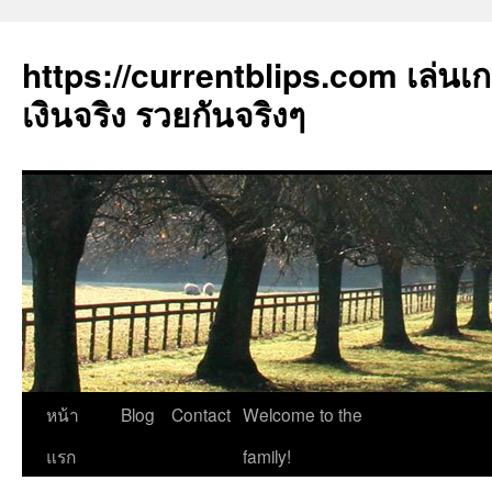
https://currentblips.com เล่นเ
เงินจริง รวยกันจริงๆ
ข้าม
หน้า
Blog
Contact
Welcome to the
ไป
แรก
family!