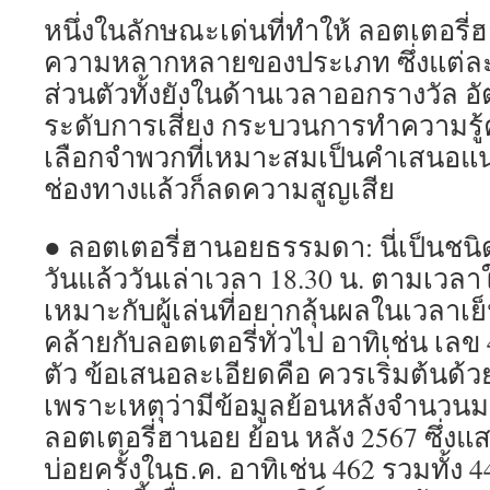
หนึ่งในลักษณะเด่นที่ทำให้ ลอตเตอรี่ฮ
ความหลากหลายของประเภท ซึ่งแต่ละ
ส่วนตัวทั้งยังในด้านเวลาออกรางวัล อั
ระดับการเสี่ยง กระบวนการทำความรู้
เลือกจำพวกที่เหมาะสมเป็นคำเสนอแนะ
ช่องทางแล้วก็ลดความสูญเสีย
● ลอตเตอรี่ฮานอยธรรมดา: นี่เป็นชน
วันแล้ววันเล่าเวลา 18.30 น. ตามเวล
เหมาะกับผู้เล่นที่อยากลุ้นผลในเวลาเย็
คล้ายกับลอตเตอรี่ทั่วไป อาทิเช่น เลข 4
ตัว ข้อเสนอละเอียดคือ ควรเริ่มต้นด้ว
เพราะเหตุว่ามีข้อมูลย้อนหลังจำนวนมา
ลอตเตอรี่ฮานอย ย้อน หลัง 2567 ซึ่งแ
บ่อยครั้งในธ.ค. อาทิเช่น 462 รวมทั้ง 4