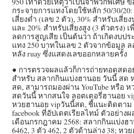
950 เท่าด้วยเหตุว่าเป็นจำพวกพิเศษ ข
กระจายการแทงโดยใช้หลัก 50/30/20:
เสี่ยงต่ำ (เลข 2 ตัว), 30% สำหรับเสี่ย
และ 20% สำหรับเสี่ยงสูง (3 ตัวตรง) เพ
ลดการสูญเสีย เป็นต้นว่า ถ้าเกิดงบป
แทง 250 บาทในเลข 2 ตัวจากข้อมูล ล
หลัง ruay ซึ่งแสดงเลขออกหลายครั้ง
● การตรวจผลแล้วก็การถ่ายทอดสดอย่
สำหรับ สลากกินแบ่งฮานอย วันนี้ สด 
สด, สามารถมองผ่าน YouTube หรือ 
สดวันนี้ หากสนใจ ลอตเตอรี่ฮานอย vip 
หวยฮานอย vipวันนี้สด, ชี้แนะติดตาม
facebook ที่อัปเดตเรียลไทม์ ตัวอย่างผล
เดือนกรกฎาคม 2568: สลากกินแบ่งฮาน
6462, 3 ตัว 462, 2 ตัวด้านล่าง 38; หว