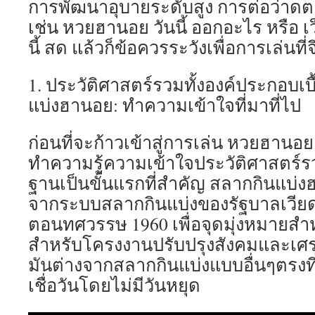
การพัฒนาอุบายระดับสูง การต่อว่าดตา
เช่น หวยฮานอย วันนี้ ออกอะไร หรือ เ
นี้ สด แล้วก็ข้อควรระวังเพื่อการเล่นที่จี
1. ประวัติศาสตร์รวมทั้งองค์ประกอบเ
แบ่งฮานอย: ทำความเข้าใจที่มาที่ไป
ก่อนที่จะก้าวเข้าสู่การเล่น หวยฮานอย
ทำความรู้ความเข้าใจประวัติศาสตร์รว
ฐานเป็นขั้นแรกที่สำคัญ สลากกินแบ่ง
จากระบบสลากกินแบ่งของรัฐบาลเวียดนา
ตอนทศวรรษ 1960 เพื่อจุดมุ่งหมายส
สำหรับโครงงานปรับปรุงสังคมและเศ
มันต่างจากสลากกินแบ่งแบบอื่นๆตรงที่
เชื่อวันโดยไม่มีวันหยุด