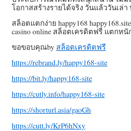
โอกาสสร้างรายได้จริง วันแล้ววันเล่า
สล็อตแตกง่าย happy168 happy168.site 
casino online สล็อตเครดิตฟรี แตกหนั
ขอขอบคุณby
สล็อตเครดิตฟรี
https://rebrand.ly/happy168-site
https://bit.ly/happy168-site
https://cutly.info/happy168-site
https://shorturl.asia/gaoGh
https://cutt.ly/KrP6hNxy