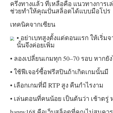
ครึ่งทางแล้ว ที่เหลือคือ แนวทางการเล
ช่วยทำให้คุณปั่นสล็อตได้แบบมือโปร
เทคนิคจากเซียน
• อย่าเบทสูงตั้งแต่ตอนแรก ให้เริ่
นั้นจึงค่อยเพิ่ม
• ลองเปลี่ยนเกมทุก 50–70 รอบ หากยั
• ใช้ฟีเจอร์ซื้อฟรีสปินถ้าเกิดเกมนั้นมี
• เลือกเกมที่มี RTP สูง คืนกำไรงาม
• เล่นตอนที่คนน้อย เป็นต้นว่า เช้าตรู่ 
happy168 คือเว็บสล็อตที่คุณไม่สมควร