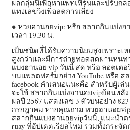
ผลกลุ่มนี้เพื่อหาแพทเทิร์นและปรับกลอ
แทงเลขวิ่งเพื่อลดการเสี่ยง
● หวยฮานอยvip: หรือ สลากกินแบ่งฮา
เวลา 19.30 น.
เป็นชนิดที่ได้รับความนิยมสูงเพราะเหต
สูงกว่าและมีการถ่ายทอดสดผ่านหนทา
แบ่งฮานอย vip วันนี้ สด หรือ ลอตเตอร
บนแพลตฟอร์มอย่าง YouTube หรือ ส
facebook คำเสนอแนะคือ สำหรับผู้เล่
จะใช้ สลากกินแบ่งฮานอยvipย้อนหลัง เพ
ผลปี 2567 แสดงเลข 3 ตัวบนอย่าง 823 
กรกฎาคม หากคุณถาม หวยฮานอยvipวั
สลากกินแบ่งฮานอยvipวันนี้, แนะนำ
ruay ที่อัปเดตเรียลไทม์ รวมทั้งกระจ