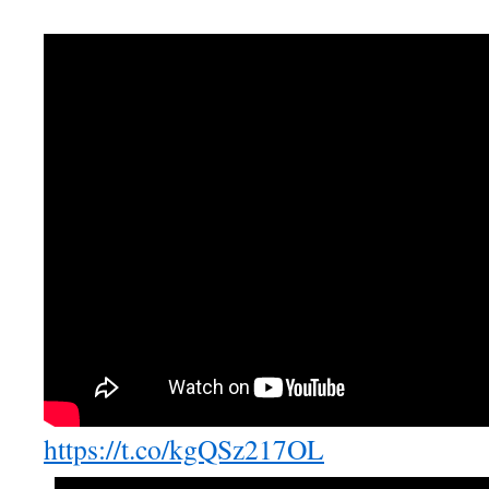
https://t.co/kgQSz217OL