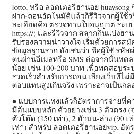
lotto, หรือ ลอตเตอรี่ฮานอย huaysong 
ฝาก-ถอนอัตโนมัติแล้วก็รีวิวจากผู้ใช้
ละเอียดคือ ตรวจทานใบอนุญาต ระบบ 
https://) และรีวิวจาก สลากกินแบ่งฮานอ
รับรองความน่าวางใจ เริ่มด้วยการสมั
ข้อมูลฐานราก ดังเช่นว่า ชื่อผู้ใช้ รหัส
ตนผ่านอีเมลหรือ SMS ต่อจากนั้นทด
น้อย เช่น 100-200 บาท เพื่อทดสอบร
รวดเร็วสำหรับการถอน เลี่ยงเว็บที่ไม่
ตอบแทนสูงเกินจริง เพราะอาจเป็นกล
● แบบการแทงแล้วก็อัตราการจ่ายที่ค
มีต้นแบบหลัก ตัวอย่างเช่น 3 ตัวตรง (จ่
ตัวโต๊ด (150 เท่า), 2 ตัวบน-ล่าง (90 เท่
เท่า) สำหรับ ลอตเตอรี่ฮานอยvip, อั