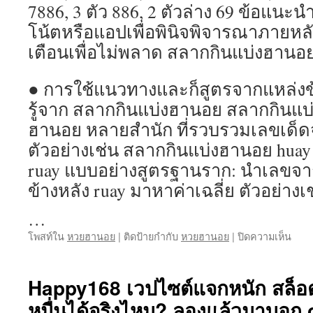
7886, 3 ตัว 886, 2 ตัวล่าง 69 ข้อแนะ
โน้ตหรือแอปเพื่อพินิจพิจารณาภายหลัง
เตือนเพื่อไม่พลาด สลากกินแบ่งฮานอย
● การใช้แนวทางและก็สูตรจากแหล่งข้อม
รู้จาก สลากกินแบ่งฮานอย สลากกินแบ
ฮานอย หลายสํานัก ที่รวบรวมเลขเด็
ตัวอย่างเช่น สลากกินแบ่งฮานอย huay
ruay แบบอย่างสูตรฐานราก: นำเลขจ
ข้างหลัง ruay มาหาค่าเฉลี่ย ตัวอย่างเ
…
บน
โพสท์ใน
หวยฮานอย
|
ติดป้ายกำกับ
หวยฮานอย
|
ปิดความเห็น
เว็บ
หวย
ฮาน
Happy168 เวปไซต์แจกหนัก สล็อ
8
หมื่นได้จริงไหม? ลองแล้วมาบอก 
SEP