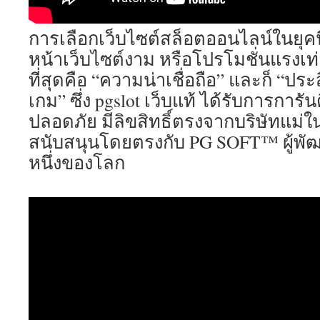
การเลือกเว็บไซต์สล็อตออนไลน์ในยุคนี
หน้าเว็บไซต์งาม หรือโปรโมชั่นแรงเท่าน
ที่สุดคือ “ความน่าเชื่อถือ” และก็ “
เกม” ซึ่ง pgslot เว็บแท้ ได้รับการการ
ปลอดภัย มีลิขสิทธิ์ตรงจากบริษัทแม่ใน
สนับสนุนโดยตรงกับ PG SOFT™ ผู้พัฒ
หนึ่งของโลก