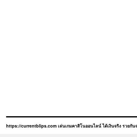
https://currentblips.com เล่นเกมคาสิโนออนไลน์ ได้เงินจริง รวยกันจ