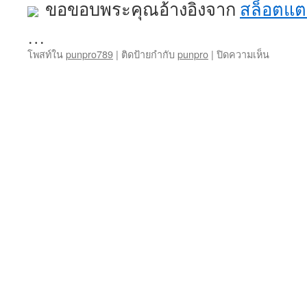
ขอขอบพระคุณอ้างอิงจาก
สล็อตแต
…
บน
โพสท์ใน
punpro789
|
ติดป้ายกำกับ
punpro
|
ปิดความเห็น
สล็อต
punpro
https://
25
Septemb
2022
สล็อต
เว็บ
ตรง
แตก
ง่าย
สมัคร
สล็อต
แตก
ง่าย
punpro7
websiteที
นี่