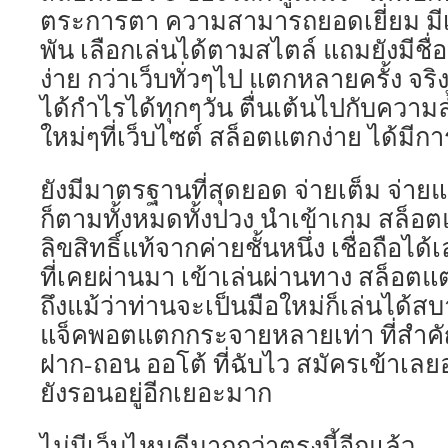
ตระการตา ความสามารถยอดเยี่ยม มีเ
พัน เลือกเล่นได้ตามสไตล์ แถมยังมีชื
ง่าย กว่าเว็บทั่วๆไป แตกหลายครั้ง จริ
ได้กำไรได้ทุกๆวัน ตื่นเต้นไปกับความล้
ใหม่ๆที่เว็บไซต์ สล็อตแตกง่าย ได้มีกา
ยังมีมาตรฐานที่สุดยอด จ่ายเต็ม จ่าย
ก็ตามทั้งหมดทั้งปวง นำเข้าเกม สล็อต
ลิขสิทธิ์แท้จากค่ายชั้นหนึ่ง เชื่อถือได้
ที่เคยผ่านมา เข้าเล่นผ่านทาง สล็อตแต
ถึงแม้ว่าท่านจะเป็นมือใหม่ก็เล่นได้ส
แจ็คพอตแตกกระจายหลายเท่า ที่สำคั
ฝาก-ถอน ออโต้ ที่ฉับไว สมัครเข้าเล
ยังรอนอยู่อีกเยอะมาก
ไม่มีเว็บไหนดีมากกว่าตรงนี้อีกแล้ว