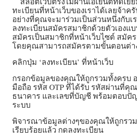
สล็อตเว็บตรงไม่ผ่านเอเย่นต์ที่ดีเยี
ทะเบียนที่หน้าเว็บของเราได้เลยจ้าครั
อย่างที่คุณจะมาร่วมเป็นส่วนหนึ่งกับ
ลงทะเบียนสมัครสมาชิกด้วยตัวเองแบ
สมัครเป็นสมาชิกที่หน้าเว็บไซต์ สมัคร
โดยคุณสามารถสมัครตามขั้นตอนต่างๆ
คลิกปุ่ม ‘ลงทะเบียน’ ที่หน้าเว็บ
กรอกข้อมูลของคุณให้ถูกรวมทั้งครบ อา
มือถือ รหัส OTP ที่ได้รับ รหัสผ่านที่ค
ธนาคาร และเลขที่บัญชี พร้อมตอบปั
ระบบ
พิจารณาข้อมูลต่างๆของคุณให้ถูกรวมท
เรียบร้อยแล้ว กดลงทะเบียน