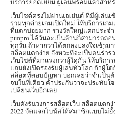
บริการยอดเยี่ยม ผู้เล่นพร้อมแล้วสำห
เว็บไซต์ตรงไม่ผ่านเอเย่นต์ ที่มีผู้เล่
รวมทุกค่ายเกมเปิดใหม่ ให้บริการเกม
ที่แตกบ่อยมาก รางวัลใหญ่แตกประจำ ถอ
punpro ได้วันละเป็นล้านก็สามารถถอนอ
ทุกวัน ถ้าหากว่าได้ตกลงปลงใจเข้าม
สล็อตแตกง่าย จังหวะที่จะเป็นคนร่ำรวย
เว็บไซต์ที่มาแรงกว่าผู้ใดกัน ให้บร
แถมยังเปิดรองรับผู้เล่นทั่วโลก ถ้าผู้ใ
สล็อตที่ตอบปัญหา บอกเลยว่าจำเป็นต้อ
จบในที่เดียว ค้ำประกันว่าจะประทับใจก
เปลี่ยนเว็บอีกเลย
เว็บดังรันวงการสล็อตเว็บ สล็อตแตกง่
2022 จัดแจกโบนัสให้สมาชิกแบบไม่ยั้ง