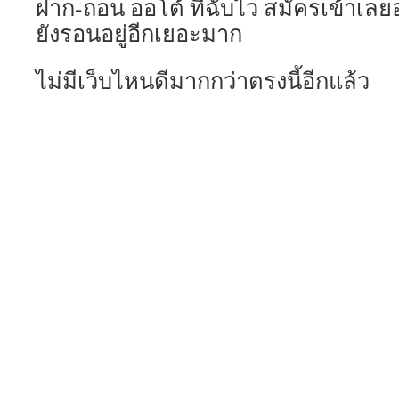
ฝาก-ถอน ออโต้ ที่ฉับไว สมัครเข้าเล
ยังรอนอยู่อีกเยอะมาก
ไม่มีเว็บไหนดีมากกว่าตรงนี้อีกแล้ว