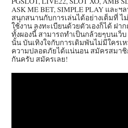
PGSLOT, LIVE22, SLOT XO, AMB SLO
ASK ME BET, SIMPLE PLAY และฯลฯ เ
สนุกสนานกับการเล่นได้อย่างเต็มที่ ไม
ใช้งาน ลงทะเบียนด้วยตัวเองก็ได้ ฝาก
ทั้งผองนี้ สามารถทำเป็นกล้วยๆบนเว
นั้น บันเทิงใจกับการเดิมพันไม่มีใครเห
ความปลอดภัยได้แน่นอน สมัครสมาชิ
กันครับ สมัครเลย!