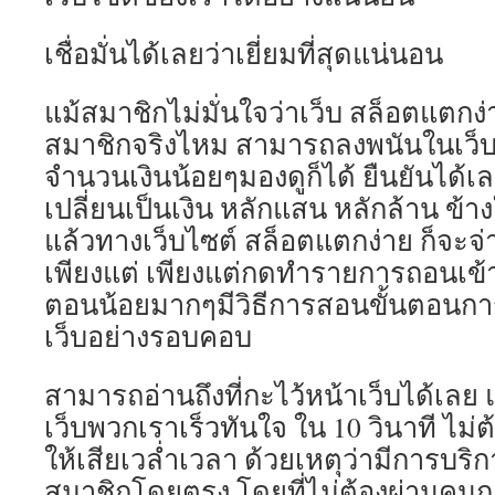
เชื่อมั่นได้เลยว่าเยี่ยมที่สุดแน่นอน
แม้สมาชิกไม่มั่นใจว่าเว็บ สล็อตแตกง
สมาชิกจริงไหม สามารถลงพนันในเว็
จำนวนเงินน้อยๆมองดูก็ได้ ยืนยันได้เล
เปลี่ยนเป็นเงิน หลักแสน หลักล้าน ข
แล้วทางเว็บไซต์ สล็อตแตกง่าย ก็จะจ่
เพียงแต่ เพียงแต่กดทำรายการถอนเข้าม
ตอนน้อยมากๆมีวิธีการสอนขั้นตอนกา
เว็บอย่างรอบคอบ
สามารถอ่านถึงที่กะไว้หน้าเว็บได้เ
เว็บพวกเราเร็วทันใจ ใน 10 วินาที ไม
ให้เสียเวล่ำเวลา ด้วยเหตุว่ามีการบริ
สมาชิกโดยตรง โดยที่ไม่ต้องผ่านคนกล