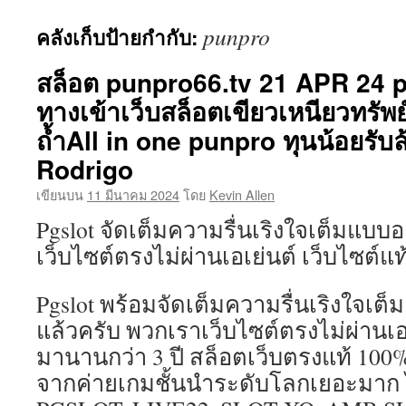
ยัง
punpro
คลังเก็บป้ายกำกับ:
เนื้อหา
สล็อต punpro66.tv 21 APR 24 
ทางเข้าเว็บสล็อตเขียวเหนียวทรัพย์
ถ้ำAll in one punpro ทุนน้อยรับ
Rodrigo
เขียนบน
11 มีนาคม 2024
โดย
Kevin Allen
Pgslot จัดเต็มความรื่นเริงใจเต็มแบบ
เว็บไซต์ตรงไม่ผ่านเอเย่นต์ เว็บไซต์แ
Pgslot พร้อมจัดเต็มความรื่นเริงใจเต็
แล้วครับ พวกเราเว็บไซต์ตรงไม่ผ่านเอเ
มานานกว่า 3 ปี สล็อตเว็บตรงแท้ 100% ที
จากค่ายเกมชั้นนำระดับโลกเยอะมาก ไ