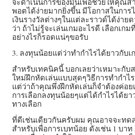
จะดำเนินการของมันเพื่อช่วยให้คุณสา
พอตได้ง่ายมากยิ่งขึ้น มีโอกาสในการไ
เงินรางวัลต่างๆในแต่ละราวด์ได้ง่ายด
ว่า ถ้าไม่รู้จะเล่นเกมอะไรดี เลือกเกมท
อย่างไรก็รอดแน่ๆขอรับ
3. ลงทุนน้อยแต่ว่าทำกำไรได้ยาวกับเก
สำหรับเทคนิคนี้ บอกเลยว่าเหมาะกับส
ใหม่ฝึกหัดเล่นแบบสุดๆวิธีการทำกำไรหล
แต่ว่าถ้าคุณพึ่งฝึกหัดเล่นก็จำต้องค่
การเลือกลงทุนน้อยๆแต่ได้กำไรได้ยา
ทางเลือก
ที่ดีเช่นเดียวกันครับผม คุณอาจจะทดส
สำหรับเพื่อการเบทน้อย ดังเช่น 1 บาท