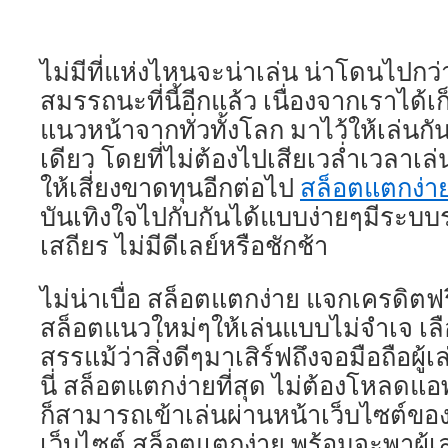
ไม่มีที่แห่งไหนจะน่าเล่น น่าโดนไปกว่
สมรรถนะที่นี้อีกแล้ว เนื่องจากเราได้
แนวหน้าจากทั่วทั้งโลก มาไว้ให้เล่นกั
เดียว โดยที่ไม่ต้องไปเสียเวล่ำเวลาเล่
ให้เสี่ยงขาดทุนอีกต่อไป
สล็อตแตกง่า
บันเทิงใจไปกับกันได้แบบง่ายๆมีระบบระ
เสถียร ไม่มีดีเลย์หรือชักช้า
ไม่น่าเบื่อ สล็อตแตกง่าย แจกเครดิตฟร
สล็อตแนวใหม่ๆให้เล่นแบบไม่จำเจ เลือก
สรรแม้ว่าสิ่งดีๆมาเสิร์ฟถึงจอมือถือผู้
นี่ สล็อตแตกง่ายที่สุด ไม่ต้องโหลด
ก็สามารถเข้าเล่นผ่านหน้าเว็บไซต์ของ
เว็บไซต์ สล็อตแตกง่าย พร้อมจะพาผู้เ