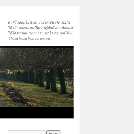
คาสิโนออนไบน์ เล่นง่ายได้เงินจริง เชื่อถือ
ได้ เจ้าของเ)นคนที่ทุกคนรู้จักดี ฝากน้อยแต่
ได้โคตรเยอะ แตกง่าย แตกไว ถอนออโต้ 10
วิ band baaja baaraat torrent