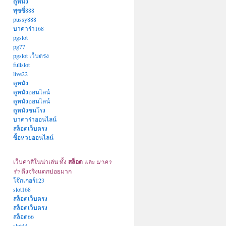
ดูหนัง
พุซซี่888
pussy888
บาคาร่า168
pgslot
pg77
pgslot เว็บตรง
fullslot
live22
ดูหนัง
ดูหนังออนไลน์
ดูหนังออนไลน์
ดูหนังชนโรง
บาคาร่าออนไลน์
สล็อตเว็บตรง
ซื้อหวยออนไลน์
เว็บคาสิโนน่าเล่น ทั้ง
สล็อต
และ
บาคา
ร่า
ตึงจริงแตกบ่อยมาก
โจ๊กเกอร์123
slot168
สล็อตเว็บตรง
สล็อตเว็บตรง
สล็อต66
slot44