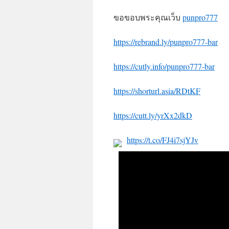
ขอขอบพระคุณเว็บ
punpro777
https://rebrand.ly/punpro777-bar
https://cutly.info/punpro777-bar
https://shorturl.asia/RDtKF
https://cutt.ly/yrXx2dkD
https://t.co/FJ4i7sjYJv