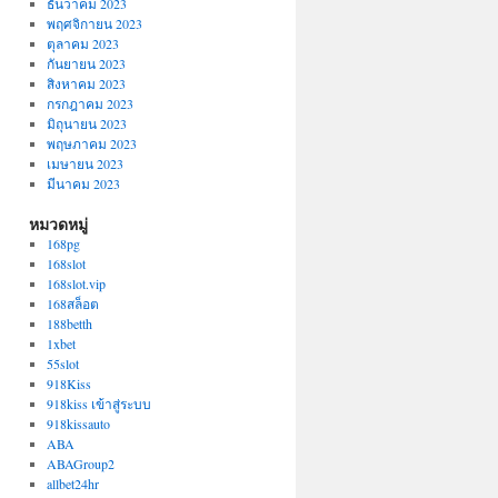
ธันวาคม 2023
พฤศจิกายน 2023
ตุลาคม 2023
กันยายน 2023
สิงหาคม 2023
กรกฎาคม 2023
มิถุนายน 2023
พฤษภาคม 2023
เมษายน 2023
มีนาคม 2023
หมวดหมู่
168pg
168slot
168slot.vip
168สล็อต
188betth
1xbet
55slot
918Kiss
918kiss เข้าสู่ระบบ
918kissauto
ABA
ABAGroup2
allbet24hr