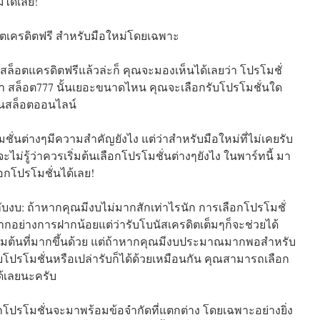
่ได้เลย!
็อตเครดิตฟรี สำหรับมือใหม่โดยเฉพาะ
าสล็อตแครดิตฟรีแล้วล่ะก็ คุณจะมองเห็นได้เลยว่า โปรโมชั่
รา สล็อต777 นั้นเยอะขนาดไหน คุณจะเลือกรับโปรโมชั่นใด
่นสล็อตออนไลน์
ชั่นต่างๆมีความสำคัญยังไง แต่ว่าสำหรับมือใหม่ที่ไม่เคยรับ
ไม่รู้ว่าควรเริ่มต้นเลือกโปรโมชั่นต่างๆยังไง ในพาร์ทนี้ มา
ือกโปรโมชั่นได้เลย!
ับงบ: ถ้าหากคุณมีงบไม่มากสักเท่าไรนัก การเลือกโปรโมชั่
กอย่างการฝากน้อยแต่ว่ารับโบนัสเครดิตเต็มๆก็จะช่วยได้
ริ่มต้นที่มากขึ้นด้วย แต่ถ้าหากคุณมีงบประมาณมากพอสำหรับ
รับโปรโมชั่นหรือเปล่ารับก็ได้ด้วยเหมือนกัน คุณสามารถเลือก
ด้เลยนะครับ
กโปรโมชั่นจะมาพร้อมข้อจำกัดที่แตกต่าง โดยเฉพาะอย่างยิ่ง