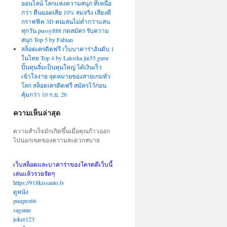
ออนไลน์ โลกแห่งความสนุก ที่เหนือ
กว่า คืนยอดเสีย 10% สมจริง เสียงดี
กราฟฟิค 3D คนเล่นไม่ต่ำกว่าแสน
ทุกวัน pussy888 กดสมัคร รับความ
สนุก Top 5 by Fabian
สล็อตเครดิตฟรี เว็บบาคาร่าอันดับ 1
ในไทย Top 4 by Latosha jin55.guru
ปั้นทุนจิ๋มเป็นทุนใหญ่ ได้เงินเร็ว
เข้าใจง่าย จุดหมายของสายเกมทั่ว
โลก สล็อตเครดิตฟรี สมัครไว้ก่อน
คุ้มกว่า 10 ก.ย. 26
ความเห็นล่าสุด
ความสำเร็จมักเกิดขึ้นเมื่อคุณก้าวออก
ไปนอกเขตของความสะดวกสบาย
เว็บสล็อตและบาคาร่าของโครตดีเว็บนี้
เล่นแล้วรวยจัดๆ
https://918kissauto.tv
ดูหนัง
punpro66
sagame
joker123