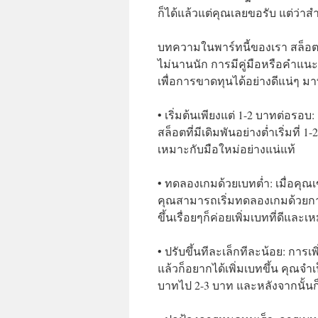
ก็ได้แล้วแต่คุณเลยขอรับ แต่ว่า
บทความในพาร์ทนี้ของเรา สล็อต777
ไม่นานนัก การมีคู่มือหรือคำแน
เพื่อการขาดทุนได้อย่างดีแน่ๆ ม
• เริ่มต้นเพียงแต่ 1-2 บาทต่อรอ
สล็อตที่มีเดิมพันอย่างต่ำเริ่มที่
เหมาะกับมือใหม่อย่างแน่แท้
• ทดลองเกมด้วยเบทต่ำ: เมื่อคุณ
คุณสามารถเริ่มทดลองเกมด้วยการ
ขึ้นเรื่อยๆก็ค่อยเพิ่มเบทที่ดีและ
• ปรับขึ้นทีละเล็กทีละน้อย: การเพ
แล้วก็อยากได้เพิ่มเบทขึ้น คุณจำ
บาทไป 2-3 บาท และหลังจากนั้นก็