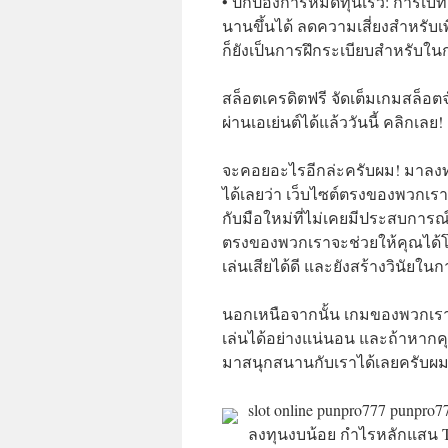
• ปกป้องการหมดทุนเร็ว: การเบท
นานขึ้นได้ ลดความเสี่ยงสำหรับเ
ก็ยังเป็นการฝึกระเบียบสำหรับใน
สล็อตเครดิตฟรี จัดเต็มเกมสล็อ
ผ่านเอเย่นต์ได้แล้ววันนี้ คลิกเลย!
จะคอยอะไรอีกล่ะครับผม! มาลงท
ได้เลยว่า เว็บไซต์ตรงของพวกเราน
กับมือใหม่ที่ไม่เคยมีประสบการณ
ตรงของพวกเราจะช่วยให้คุณได้โอ
เล่นเสียได้ดี และยังสร้างวินัยในกา
นอกเหนือจากนั้น เกมของพวกเรามี
เล่นได้อย่างแน่นอน และถ้าหากคุ
มาสนุกสนานกับเราได้เลยครับผม 
slot online punpro777 punpro
ลงทุนงบน้อย กำไรหลักแสน T