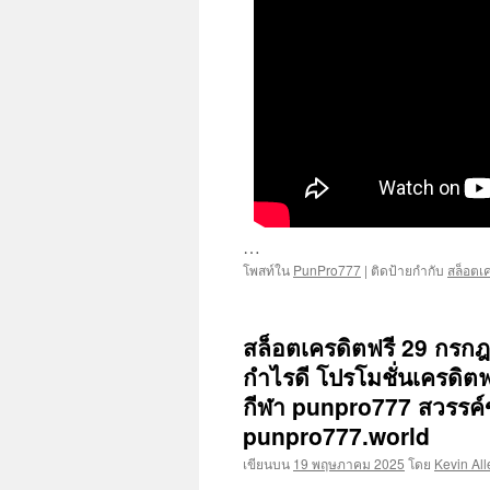
…
โพสท์ใน
PunPro777
|
ติดป้ายกำกับ
สล็อตเค
สล็อตเครดิตฟรี 29 กรกฎ
กำไรดี โปรโมชั่นเครดิตฟ
กีฬา punpro777 สวรรค์ข
punpro777.world
เขียนบน
19 พฤษภาคม 2025
โดย
Kevin All