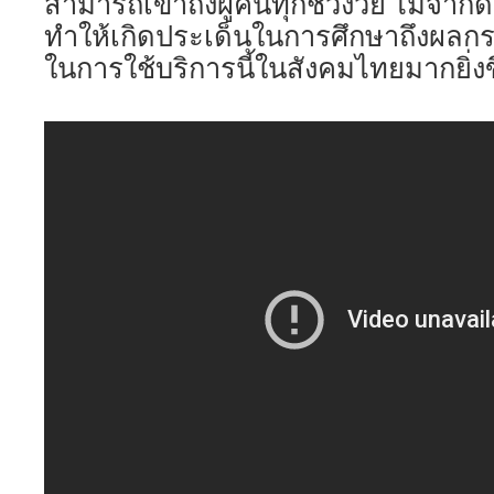
สามารถเข้าถึงผู้คนทุกช่วงวัย ไม่จำก
ทำให้เกิดประเด็นในการศึกษาถึงผล
ในการใช้บริการนี้ในสังคมไทยมากยิ่งข