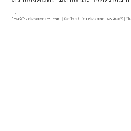
…
โพสท์ใน
okcasino159.com
|
ติดป้ายกำกับ
okcasino เครดิตฟรี
|
ปิ