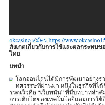
okcasino สมัคร
https://www.okcasino1
สังเกตเกี่ยวกับการใช้และผลกระทบขอ
ไทย
บทนำ
โลกออนไลน์ได้มีการพัฒนาอย่างรวด
ทศวรรษที่ผ่านมา หนึ่งในธุรกิจที่ไ
รวดเร็วคือ “เว็บพนัน” ที่มีบทบาทสำ
การเติบโตของเทคโนโลยีและการใช้อิน