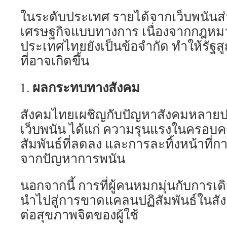
ในระดับประเทศ รายได้จากเว็บพนันส่ว
เศรษฐกิจแบบทางการ เนื่องจากกฎหมา
ประเทศไทยยังเป็นข้อจำกัด ทำให้รัฐส
ที่อาจเกิดขึ้น
ผลกระทบทางสังคม
สังคมไทยเผชิญกับปัญหาสังคมหลายประ
เว็บพนัน ได้แก่ ความรุนแรงในครอบ
สัมพันธ์ที่ลดลง และการละทิ้งหน้าที่กา
จากปัญหาการพนัน
นอกจากนี้ การที่ผู้คนหมกมุ่นกับการ
นำไปสู่การขาดแคลนปฏิสัมพันธ์ในสั
ต่อสุขภาพจิตของผู้ใช้