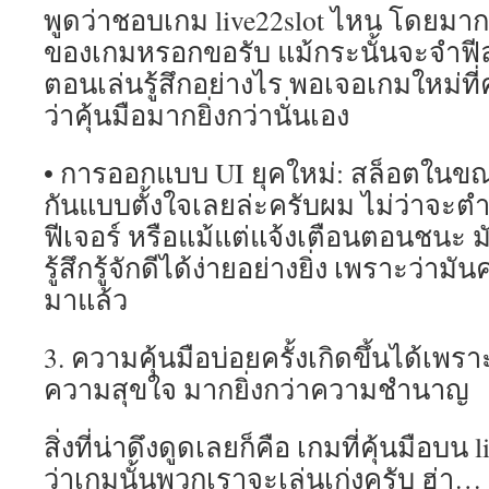
พูดว่าชอบเกม live22slot ไหน โดยมา
ของเกมหรอกขอรับ แม้กระนั้นจะจำฟีล
ตอนเล่นรู้สึกอย่างไร พอเจอเกมใหม่ที่
ว่าคุ้นมือมากยิ่งกว่านั่นเอง
• การออกแบบ UI ยุคใหม่: สล็อตในขณ
กันแบบตั้งใจเลยล่ะครับผม ไม่ว่าจะตำ
ฟีเจอร์ หรือแม้แต่แจ้งเตือนตอนชนะ 
รู้สึกรู้จักดีได้ง่ายอย่างยิ่ง เพราะว่าม
มาแล้ว
3. ความคุ้นมือบ่อยครั้งเกิดขึ้นได้เพร
ความสุขใจ มากยิ่งกว่าความชำนาญ
สิ่งที่น่าดึงดูดเลยก็คือ เกมที่คุ้นมือบ
ว่าเกมนั้นพวกเราจะเล่นเก่งครับ ฮ่า…