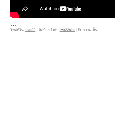
…
บน
โพสท์ใน
Live22
|
ติดป้ายกำกับ
live22slot
|
ปิดความเห็น
เว็บ
แม่
live22
websiteให
เกม
สล็อต
โบนัส
เยอะ
เลือก
ยัง
ไง
ให้
เข้า
กับ
สไตล์
การ