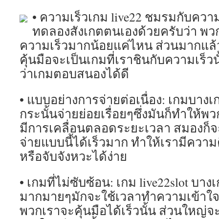
• ความเร็วเกม live22 ชมรมกับความ
ทดลองสังเกตตนเองด้วยครับว่า พวกเ
ความเร็วมากน้อยแค่ไหน ส่วนมากแล้ว
คุ้นมือจะเป็นเกมที่เราชินกับความเร็วนั
ว่าเกมตอบสนองได้ดี
• แบบอย่างการจ่ายต่อเนื่อง: เกมบางเ
กระนั้นจ่ายย่อยเรื่อยๆซึ่งมันก็ทำให้
มีการเคลื่อนตลอดระยะเวลา สมองก็จะ
จ่ายแบบนี้ได้เร็วมาก ทำให้เรามีความค
หรือจับจังหวะได้ง่าย
• เกมที่ไม่ซับซ้อน: เกม live22slot บาง
มากมายๆมักจะใช้เวลาทำความเข้าใจน
พวกเราจะคุ้นมือได้เร็วนั้น ส่วนใหญ่จ