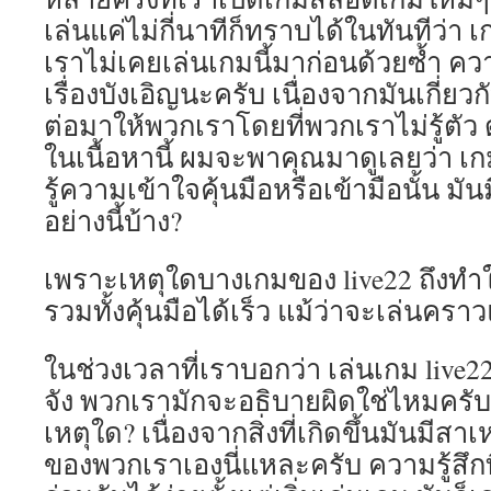
เล่นแค่ไม่กี่นาทีก็ทราบได้ในทันทีว่า เกม
เราไม่เคยเล่นเกมนี้มาก่อนด้วยซ้ำ ความ
เรื่องบังเอิญนะครับ เนื่องจากมันเกี่ยว
ต่อมาให้พวกเราโดยที่พวกเราไม่รู้ตัว 
ในเนื้อหานี้ ผมจะพาคุณมาดูเลยว่า เ
รู้ความเข้าใจคุ้นมือหรือเข้ามือนั้น มัน
อย่างนี้บ้าง?
เพราะเหตุใดบางเกมของ live22 ถึงทำใ
รวมทั้งคุ้นมือได้เร็ว แม้ว่าจะเล่นครา
ในช่วงเวลาที่เราบอกว่า เล่นเกม live22 เ
จัง พวกเรามักจะอธิบายผิดใช่ไหมครับ
เหตุใด? เนื่องจากสิ่งที่เกิดขึ้นมันมีส
ของพวกเราเองนี่แหละครับ ความรู้สึกที