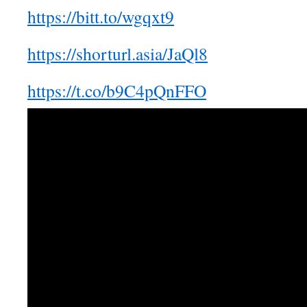
https://bitt.to/wgqxt9
https://shorturl.asia/JaQl8
https://t.co/b9C4pQnFFO