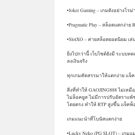
•Joker Gaming – เกมดังอย่างโรม่
•Pragmatic Play – สล็อตแตกง่าย R
•SlotXO – ค่ายสล็อตยอดนิยม เล่นง
ยิ่งไปกว่านี้ เว็บไซต์ยังมี ระบ
ลงเงินจริง
ทุกเกมคัดสรรมาให้แตกง่าย แจ็ค
สิ่งที่ทำให้ GAOJING888 ไม่เหมื
ไม่ล็อคยูส ไม่มีการปรับอัตราแพ้
โดยตรง ทำให้ RTP สูงขึ้น แจ็คพ
เกมแนะนำที่โบนัสแตกง่าย
•Lucky Neko (PG SLOT) – เกมแ