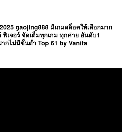
 2025 gaojing888 มีเกมสล็อตให้เลือกมาก
้ ฟีเจอร์ จัดเต็มทุกเกม ทุกค่าย อันดับ1
ากไม่มีขั้นต่ำ Top 61 by Vanita
n