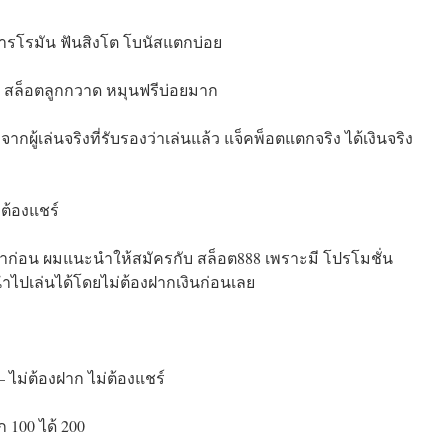
หารโรมัน ฟันสิงโต โบนัสแตกบ่อย
 – สล็อตลูกกวาด หมุนฟรีบ่อยมาก
ากผู้เล่นจริงที่รับรองว่าเล่นแล้ว แจ็คพ็อตแตกจริง ได้เงินจริง
่ต้องแชร์
อตมาก่อน ผมแนะนำให้สมัครกับ สล็อต888 เพราะมี โปรโมชั่น
ำไปเล่นได้โดยไม่ต้องฝากเงินก่อนเลย
– ไม่ต้องฝาก ไม่ต้องแชร์
 100 ได้ 200