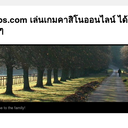
ips.com เล่นเกมคาสิโนออนไลน์ ได้
ๆ
 to the family!