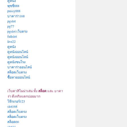
ดูหนัง
พุซซี่888
pussy888
บาคาร่า168
pgslot
pg77
pgslot เว็บตรง
fullslot
live22
ดูหนัง
ดูหนังออนไลน์
ดูหนังออนไลน์
ดูหนังชนโรง
บาคาร่าออนไลน์
สล็อตเว็บตรง
ซื้อหวยออนไลน์
เว็บคาสิโนน่าเล่น ทั้ง
สล็อต
และ
บาคา
ร่า
ตึงจริงแตกบ่อยมาก
โจ๊กเกอร์123
slot168
สล็อตเว็บตรง
สล็อตเว็บตรง
สล็อต66
slot44