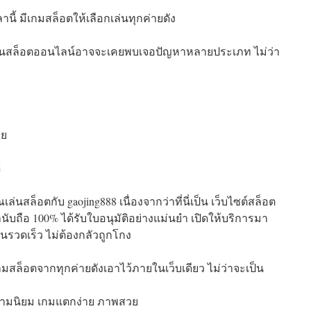
านี้ มีเกมสล็อตให้เลือกเล่นทุกค่ายดัง
เล่นสล็อตออนไลน์อาจจะเคยพบเจอปัญหาหลายประเภท ไม่ว่า
าย
้
นสล็อตกับ gaojing888 เนื่องจากว่าที่นี่เป็น เว็บไซต์สล็อต
านับถือ 100% ได้รับใบอนุมัติอย่างแม่นยำ เปิดให้บริการมา
นรวดเร็ว ไม่ต้องกลัวถูกโกง
สล็อตจากทุกค่ายดังเอาไว้ภายในเว็บเดียว ไม่ว่าจะเป็น
ความนิยม เกมแตกง่าย ภาพสวย