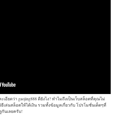
อียดว่า gaojing888 ดียังไง? ทำไมถึงเป็นเว็บสล็อตที่คุณไม่
่นสล็อตให้ได้เงิน รวมทั้งข้อมูลเกี่ยวกับ โปรโมชั่นเด็ดๆที่
กันเลยครับ!