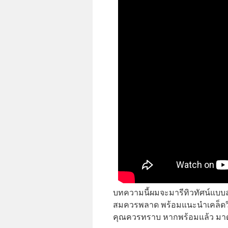
บทความนี้ผมจะมารีทิวทัศน์แบบละเ
สมควรพลาด พร้อมแนะนำเคล็ดวิธีเล
คุณควรทราบ หากพร้อมแล้ว มาดู