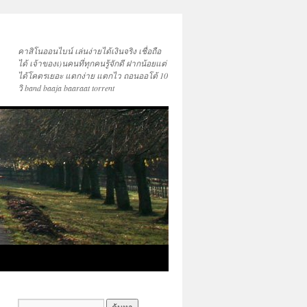
คาสิโนออนไบน์ เล่นง่ายได้เงินจริง เชื่อถือ
ได้ เจ้าของเ)นคนที่ทุกคนรู้จักดี ฝากน้อยแต่
ได้โคตรเยอะ แตกง่าย แตกไว ถอนออโต้ 10
วิ band baaja baaraat torrent