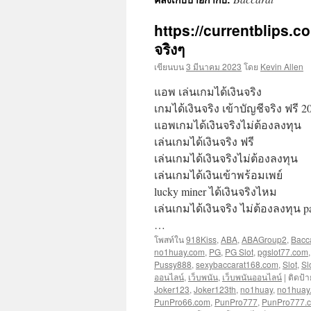
ยัง
https://currentblips.co
เนื้อหา
จริงๆ
เขียนบน
3 มีนาคม 2023
โดย
Kevin Allen
แอพ เล่นเกมได้เงินจริง
เกมได้เงินจริง เข้าบัญชีจริง ฟรี 2
แอพเกมได้เงินจริงไม่ต้องลงทุน
เล่นเกมได้เงินจริง ฟรี
เล่นเกมได้เงินจริงไม่ต้องลงทุน
เล่นเกมได้เงินเข้าพร้อมเพย์
lucky miner ได้เงินจริงไหม
เล่นเกมได้เงินจริง ไม่ต้องลงทุน p
…
โพสท์ใน
918Kiss
,
ABA
,
ABAGroup2
,
Bacc
no1huay.com
,
PG
,
PG Slot
,
pgslot77.com
Pussy888
,
sexybaccarat168.com
,
Slot
,
Sl
ออนไลน์
,
เว็บพนัน
,
เว็บพนันออนไลน์
|
ติดป้
Joker123
,
Joker123th
,
no1huay
,
no1huay
PunPro66.com
,
PunPro777
,
PunPro777.