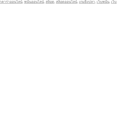
าคาร่าออนไลน์
,
พนันออนไลน์
,
สล็อต
,
สล็อตออนไลน์
,
เกมยิงปลา
,
เว็บพนัน
,
เว็บ
lips.com