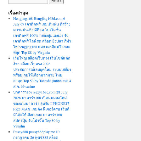
เรื่องล่าสุด
Hengjing168 Hengjing168d.com 6
July 69 เครดิตฟรี เกมเดิมพัน ที่สร้าง
ความบันเทิง ดีที่สุด โปรโมชั่น
เครดิตฟรี 100% กล่องสุ่มเฮงเฮง รับ
เครดิตฟรี ไลฟ์สด สล็อต ยิงปลา กีฬา
ไพ่ hengjing168 แจก เครดิตฟรี เยอะ
ที่สุด Top 88 by Virginia
เว็บใหญ่ สล็อตเว็บตรง เว็บไซต์แตก
ง่าย สล็อตเว็บตรง 2026
ประสบการณ์เล่นยุคใหม่ ระบบเสถียร
พร้อมเกมให้เลือกมากมาย ใหม่
ล่าสุด Top 53 by Tanesha jin888.asia 4
ส.ค. 69 casino
บาคาร่า168 Sexy168c.com 28 July
2026 บาคาร่า168 เปิดมุมมองใหม่
ของเกมบาคาร่า ลุ้นรับ I PHONE17
PRO MAX เกมดัง ฟีเจอร์ครบ เว็บดี
มีโต๊ะให้เลือกเยอะ บาคาร่า168
สมัครปุ๊บ รับโปรปั๊บ Top 80 by
Vaughn
Pussy888 pussy888play.me 10
กรกฎาคม 26 พุซซี่888 สล็อต