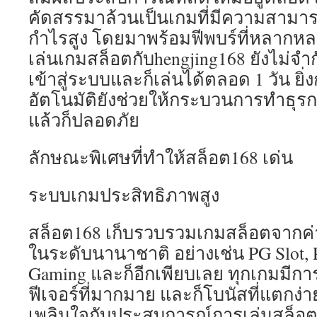
คัดสรรมาล้วนเป็นเกมที่มีความสามาร
กำไรสูง โดยมาพร้อมฟีพบร์ที่หลากหล
เล่นเกมสล็อตกับhengjing168 ยังไม่จ
เข้าสู่ระบบและก็เล่นได้ตลอด 1 วัน ยิ
อัตโนมัติยังช่วยให้กระบวนการทำธุรก
แล้วก็ปลอดภัย
ลักษณะพิเศษที่ทำให้สล็อต168 เด่น
ระบบเกมประสิทธิภาพสูง
สล็อต168 เก็บรวบรวมเกมสล็อตจากค่า
ในระดับนานาชาติ อย่างเช่น PG Slot, P
Gaming และก็อีกเพียบเลย ทุกเกมมีก
ฟีเจอร์ที่มากมาย และก็โบนัสที่แตกง่า
เพลินใจกับประสบการณ์การเล่นสล็อตเว็