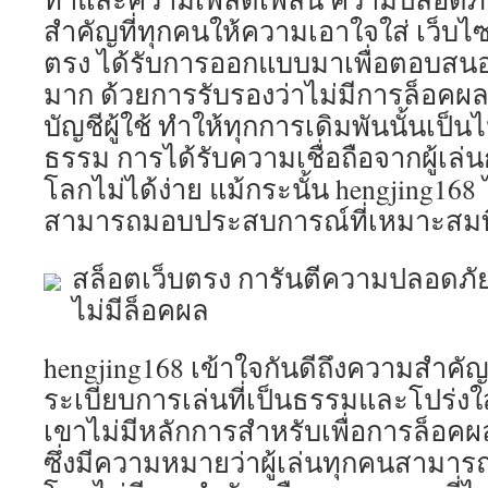
สำคัญที่ทุกคนให้ความเอาใจใส่ เว็บไซ
ตรง ได้รับการออกแบบมาเพื่อตอบสนอ
มาก ด้วยการรับรองว่าไม่มีการล็อคผ
บัญชีผู้ใช้ ทำให้ทุกการเดิมพันนั้นเป็
ธรรม การได้รับความเชื่อถือจากผู้เล่นก
โลกไม่ได้ง่าย แม้กระนั้น hengjing168 ไ
สามารถมอบประสบการณ์ที่เหมาะสมที่สุ
สล็อตเว็บตรง การันตีความปลอดภัย
ไม่มีล็อคผล
hengjing168 เข้าใจกันดีถึงความสำค
ระเบียบการเล่นที่เป็นธรรมและโปร่งใส 
เขาไม่มีหลักการสำหรับเพื่อการล็อคผลห
ซึ่งมีความหมายว่าผู้เล่นทุกคนสามาร