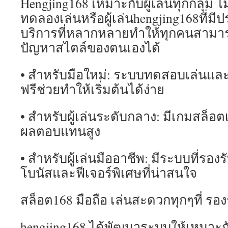
Hengjing168 เหมาะกับผู้เล่นทุกกลุ่ม ไม่
ทดลองเล่นหรือผู้เล่นhengjing168ที่ม
บริการที่หลากหลายทำให้ทุกคนสามารถ
ปัญหาสไตล์ของตนเองได้
• สำหรับมือใหม่: ระบบทดสอบเล่นและ
ฟรีช่วยทำให้เริ่มต้นได้ง่าย
• สำหรับผู้เล่นระดับกลาง: มีเกมสล็อตเ
ผลตอบแทนสูง
• สำหรับผู้เล่นมืออาชีพ: มีระบบที่รอง
โบนัสและฟีเจอร์พิเศษที่น่าสนใจ
สล็อต168 มือถือ เล่นสะดวกทุกๆที่ ร
hengjing168 ได้พัฒนาระบบให้เหมาะกับย