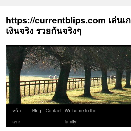
https://currentblips.com เล่นเ
เงินจริง รวยกันจริงๆ
ข้าม
หน้า
Blog
Contact
Welcome to the
ไป
แรก
family!