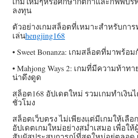
เกมใหม่ๆหรือศึกษากติกาและก็ฟีพบร์
ลงทุน
ตัวอย่างเกมสล็อตที่เหมาะสำหรับกา
เล่น
hengjing168
• Sweet Bonanza: เกมสล็อตที่มาพร้อม
• Mahjong Ways 2: เกมที่มีความท้าทา
น่าดึงดูด
สล็อต168 อัปเดตใหม่ รวมเกมทำเงินได้
ชั่วโมง
สล็อตเว็บตรง ไม่เพียงแต่มีเกมให้เลือ
อัปเดตเกมใหม่อย่างสม่ำเสมอ เพื่อให้ผ
สัมผัสประสบการณ์ที่สดใหม่อยู่ตลอด เ