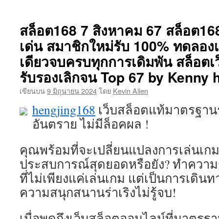
เว
ให
ส
สล็อต168 7 สิงหาคม 67 สล็อต168
เว
เด่น สมาชิกใหม่รับ 100% ทดลองเล
ต
เค
เดียวจบครบทุกการเดิมพัน สล็อตเว
ฟร
T
รับรองเลิกจน Top 67 by Kenny 
1
เขียนบน
9 มิถุนายน 2024
โดย
Kevin Allen
b
Ha
hengjing168
เว็บสล็อตแท้มาตรฐานร
ส
อันตราย ไม่มีล็อคผล !
h
ส
เว
คุณพร้อมที่จะเปลี่ยนแปลงการเล่นเก
ต
สู
ประสบการณ์สุดยอดหรือยัง? ทำความรู้
เล
ที่ไม่เพียงแค่เล่นเกม แต่เป็นการเดิ
ส
ความสนุกสนานร่าเริงไม่รู้จบ!
แ
มื
โ
เมื่อพูดถึงเว็บสล็อตออนไลน์ที่มาตร
2