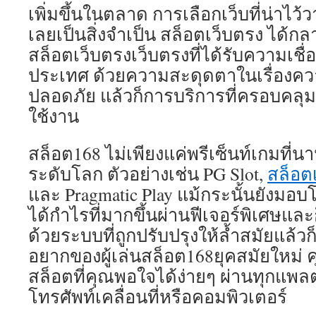
เพิ่มขึ้นในตลาด การเลือกเว็บที่น่าไว
ท
เล
เลยเป็นสิ่งจำเป็น สล็อตเว็บตรง ได้กล
ฟร
สล็อตเว็บตรงเว็บตรงที่ได้รับความเชื่อใ
กง
ม
ประเทศ ด้วยความสะดุดตาในเรื่องควา
เฮ
ปลอดภัย แล้วก็การบริการที่ครอบคลุมทุ
ไม
ติ
ใช้งาน
เท
บ
สล็อต168 ไม่เพียงแค่พรีเซ็นท์เกมที่น
บ
ค
ระดับโลก ตัวอย่างเช่น PG Slot,
สล็อต
ร่
และ Pragmatic Play แม้กระนั้นยังมอ
ยิ
ป
ได้กำไรที่มากขึ้นผ่านฟีเจอร์พิเศษและ
ส
ด้วยระบบที่ถูกปรับปรุงให้ล้ำสมัยแล
เค
ฟร
อยากของผู้เล่นสล็อต168ยุคสมัยใหม่ 
เศ
สล็อตที่คุณพอใจได้ง่ายๆ ผ่านทุกแพล
แ
โทรศัพท์เคลื่อนที่หรือคอมพิวเตอร์
นี้
ต้