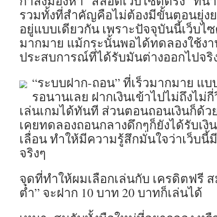
กำลังมองหา “สล็อตเว็บไซต์ตรง” ที่น่าเช
รวมทั้งที่สำคัญคือไม่ต้องมีขั้นตอนยุ่ง
อยู่แบบเดียวกัน เพราะปัจจุบันนี้เว็บไซ
มากมาย แม้กระนั้นพอได้ทดลองใช้งาน
ประสบการณ์ที่ได้รับมันต่างออกไปจริ
“ระบบฝาก-ถอน” ที่เร็วมากมาย แบบที
รอนานเลย ฝากเงินเข้าไปไม่ถึงไม่กี่
เล่นเกมได้ทันที ส่วนตอนถอนเงินก็ด้
เคยทดลองถอนกลางดึกๆก็ยังได้รับเงินเร็
เลื่อน ทำให้มีความรู้สึกมั่นใจว่าเว็บนี
จริงๆ
จุดที่ทำให้ผมเลือกเล่นกับ เครดิตฟรี สม
ต่ำ” จะฝาก 10 บาท 20 บาทก็เล่นได้