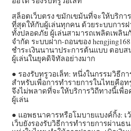
ออโต้ รองรับทรูวอเล็ท
สล็อตเว็บตรง ขมักเขม้นที่จะให้บริการ
ที่สุดให้กับผู้เล่นทุกคน ด้วยระบบการ
ทั้งปลอดภัย ผู้เล่นสามารถเพลิดเพลินก
จำกัด ระบบฝาก-ถอนของ hengjing168 
ชำระเงินนานาประการต้นแบบ ตอบส
ผู้เล่นในยุคดิจิทัลอย่างมาก
● รองรับทรูวอเล็ท: หนึ่งในกรรมวิธีก
สำหรับเพื่อการทำรายการในไทยคือทรู
จึงไม่พลาดที่จะให้บริการวิถีทางนี้เ
ผู้เล่น
● แอพธนาคารหรือโมบายแบงค์กิ้ง: เว้
เว็บยังรองรับวิธีการทำรายการผ่านธน