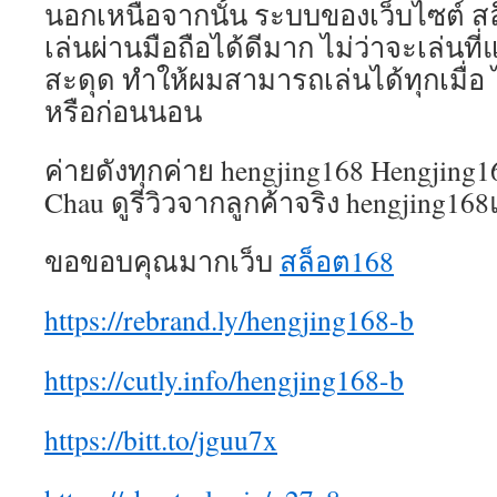
นอกเหนือจากนั้น ระบบของเว็บไซต์ สล
เล่นผ่านมือถือได้ดีมาก ไม่ว่าจะเล่นที่
สะดุด ทำให้ผมสามารถเล่นได้ทุกเมื่อ ไ
หรือก่อนนอน
ค่ายดังทุกค่าย hengjing168 Hengjing
Chau ดูรีวิวจากลูกค้าจริง hengjing16
ขอขอบคุณมากเว็บ
สล็อต168
https://rebrand.ly/hengjing168-b
https://cutly.info/hengjing168-b
https://bitt.to/jguu7x