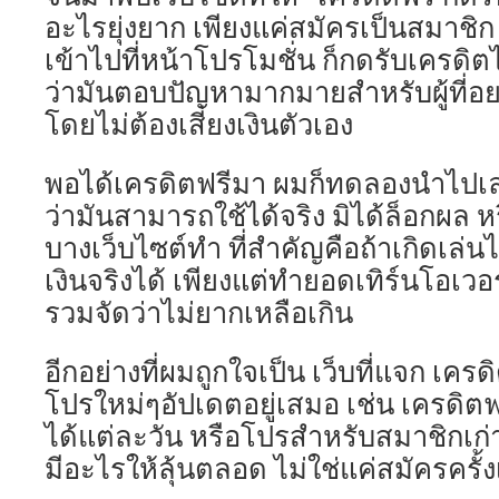
อะไรยุ่งยาก เพียงแค่สมัครเป็นสมาชิก
เข้าไปที่หน้าโปรโมชั่น ก็กดรับเครดิตได
ว่ามันตอบปัญหามากมายสำหรับผู้ที่อ
โดยไม่ต้องเสี่ยงเงินตัวเอง
พอได้เครดิตฟรีมา ผมก็ทดลองนำไปเล
ว่ามันสามารถใช้ได้จริง มิได้ล็อกผล 
บางเว็บไซต์ทำ ที่สำคัญคือถ้าเกิดเล่น
เงินจริงได้ เพียงแต่ทำยอดเทิร์นโอเว
รวมจัดว่าไม่ยากเหลือเกิน
อีกอย่างที่ผมถูกใจเป็น เว็บที่แจก เครดิ
โปรใหม่ๆอัปเดตอยู่เสมอ เช่น เครดิต
ได้แต่ละวัน หรือโปรสำหรับสมาชิกเก่า
มีอะไรให้ลุ้นตลอด ไม่ใช่แค่สมัครครั้