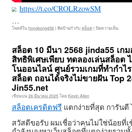
https://t.co/CROLRzowSM
…
บน
โพสท์ใน
hongkong456
|
ติดป้ายกำกับ
สล็อต
|
ปิดความเห็น
Hongk
คา
สิ
สล็อต 10 มีนา 2568 jinda55 เกม
โน
สิทธิพิเศษเพียบ ทดลองเล่นสล็อต ไม
สไตล์
ฮ่องกง
โนออนไลน์ ศูนย์รวมเกมที่ทำกำไรส
ทัน
สมัย
สล็อต ถอนได้จริงไม่ขายฝัน Top 2
Top
Jin55.net
44
by
เขียนบน
26 มีนาคม 2025
โดย
Kevin Allen
Kathy
Hongk
สล็อตเครดิตฟรี
แตกง่ายที่สุด การันตี
เว็บ
สล็อต
สวัสดีขอรับ ผมเชื่อว่าคนไม่ใช่น้อยที
แท้
แจ็ค
กำลังมองหาเว็บสล็อตที่แตกง่ายรวมทั้ง