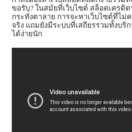
พอต
ขอรับ? ในสมัยที่เว็บไซต์ สล็อตเครดิต
แตก
ง่าย
กระทั่งตาลาย การจะหาเว็บไซต์ที่ไม่ค
ยิง
จริง แถมยังมีระบบที่เสถียรรวมทั้งบริกา
ปลา
คา
ได้ง่ายนัก
สิโน
บา
คา
ร่า
pgslot
รับ
IPhone
pro
ทันที
24
พฤษภา
2568