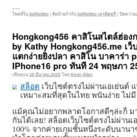
…
โพสท์ใน
betflixtikto
|
ติดป้ายกำกับ
betflixtikto เครดิตฟรี
|
ปิดความเ
Hongkong456 คาสิโนสไตล์ฮ่องกง
by Kathy Hongkong456.me เว็บ
แตกง่ายยิงปลา คาสิโน บาคาร่า p
IPhone16 pro ทันที 24 พฤษภา 2
เขียนบน
28 มีนาคม 2025
โดย
Kevin Allen
สล็อต
เว็บไซต์ตรงไม่ผ่านเอเย่นต์ 
เหมาะสมที่สุดในไทย พนันง่าย ไม่ม
แม้คุณไม่อยากพลาดโอกาสดีๆล่ะก็ 
กันได้เลย! สล็อตเว็บไซต์ตรงไม่ผ่านเอ
100% จากค่ายเกมชั้นหนึ่งระดับนาน