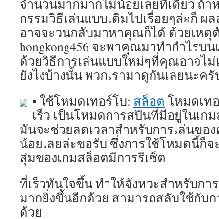
จำนวนมากมากไม่น้อยเลยทีเดียว ถ้าห
กรรมวิธีเล่นแบบเดิมไปเรื่อยๆล่ะก็ ผ
อาจจะวนกลับมาหาคุณก็ได้ ด้วยเหตุดัง
hongkong456 จะพาคุณมาทำกำไรบนเ
ด้วยวิธีการเล่นแบบใหม่ๆที่คุณอาจไม
ยังไงบ้างนั้น พวกเรามาดูกันเลยนะครั
• ใช้โหมดเทอร์โบ:
สล็อต
โหมดเทอร
เร็ว เป็นโหมดการสปินที่มีอยู่ในเกม
มันจะช่วยลดเวลาสำหรับการเล่นของค
น้อยเลยล่ะขอรับ ซึ่งการใช้โหมดนี้ก
สุ่มของเกมสล็อตมีการรีเซ็ต
ที่เร็วทันใจขึ้น ทำให้จังหวะสำหรับ
มากยิ่งขึ้นอีกด้วย สามารถสลับใช้กั
ด้วย