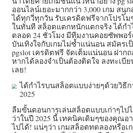
นำโดยค่ายเกมชั้นแนวหน้าอย่าง pg s
ออนไลน์เยอะมากกว่า 3,000 เกม สนุ
ได้ทุกวี่ทุกวัน รับเครดิตฟรีจากโปรโมช
ในทันที สล็อตแตกหนักแตกจริง ได้กำ
ตลอด 24 ชั่วโมง มีทีมงานคอยซัพพอ
บันเทิงใจกับเกมไม่ซ้ำแน่นอน สมัครเ
pgslot เครดิตฟรี จัดเต็มแน่นอน ฝากถอ
หากได้ลองจำเป็นต้องติดใจ ลงทะเบีย
เลย!
ได้กำไรบนสล็อตแบบง่ายๆด้วยวิธีการ
2025
ลืมขั้นตอนการเล่นสล็อตแบบเก่าๆไปได
ว่าในปี 2025 นี้ เทคนิคเดิมๆของคุณอา
ไปได้! แน่ๆว่า เกมสล็อตทดลองหรือเก