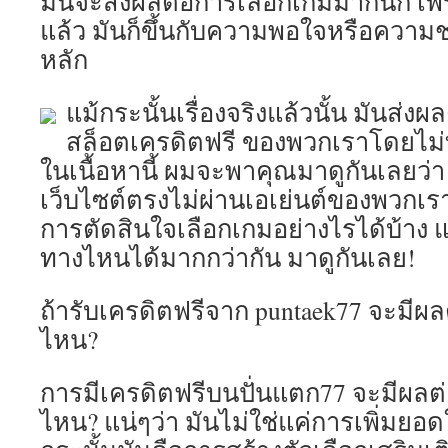
มันจะส่งผลต่อการเลือกเกมมากนัก เพร
แล้ว มันก็ขึ้นกับความพอใจหรือควา
หลัก
แม้กระนั้นเรื่องจริงแล้วนั้น มันส่ง
สล็อตเครดิตฟรี ของพวกเราโดยไม่ทั
ในเนื้อหานี้ ผมจะพาคุณมาดูกันเลยว่
เว็บไซต์ตรงไม่ผ่านเอเย่นต์ของพวก
การตัดสินใจเลือกเกมอย่างไรได้บ้าง
ทางไหนได้มากกว่ากัน มาดูกันเลย!
ถ้ารับเครดิตฟรีจาก puntaek77 จะมีผ
ไหน?
การมีเครดิตฟรีบนปั่นแตก77 จะมีผล
ไหน? แน่ๆว่า มันไม่ใช่แค่การเพิ่มยอดให