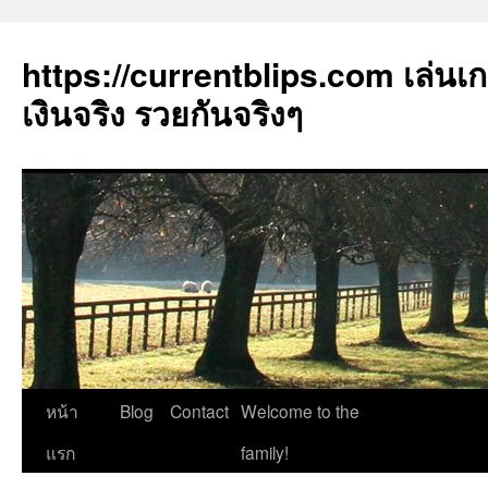
https://currentblips.com เล่นเ
เงินจริง รวยกันจริงๆ
ข้าม
หน้า
Blog
Contact
Welcome to the
ไป
แรก
family!