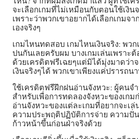
ไหน? จากที่ผมสังเกตมาแล้ว ผู้ที่ใช้เค
จะเลือกเกมที่ไม่เหมือนกับตอนใช้เงิน
เพราะว่าพวกเขาอยากได้เลือกเกมจา
เองจริงๆ
เกมไหนทดสอบ เกมไหนเงินจริง: พวกเข
ปนกันเลยครับผม บางเกมเล่นเพราะต้
ด้วยเครดิตฟรีเฉยๆแต่มิได้มุ่งมาดว่า
เงินจริงๆได้ พวกเขาเพียงแค่ปรารถนา
ใช้เครดิตฟรีฝึกฝนอ่านจังหวะ: ผู้คน
สำหรับเพื่อการทดลองจังหวะของเกมก่อ
อ่านจังหวะของแต่ละเกมที่อยากจะเล่น
ความประพฤติปฏิบัติการจ่าย ความปั่น
ก้าวหน้าขึ้นก่อนฝ่าจริงด้วย