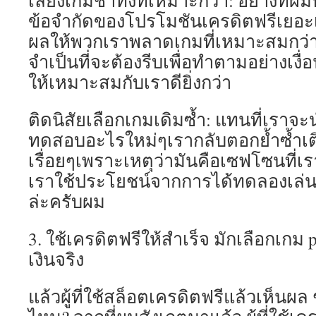
เลี่ยงเกมช้าทั้งที่เหมาะกว่า: อย่างที
ข้อจำกัดของโปรโมชันเครดิตฟรีเยอะเ
ผลให้พวกเราพลาดเกมที่เหมาะสมกว่าก็
จำเป็นที่จะต้องรีบเพื่อทำตามอย่างเงื่
ให้เหมาะสมกับเราดียิ่งกว่า
ติดนิสัยเลือกเกมเดิมซ้ำ: แทนที่เราจ
ทดสอบอะไรใหม่ๆเรากลับตอกย้ำซ้ำเต
เรื่อยๆเพราะเหตุว่ามันคือเซฟโซนที่เ
เราใช้ประโยชน์จากการได้ทดลองเล่
ล่ะครับผม
3. ใช้เครดิตฟรีให้สำเร็จ มักเลือกเกม
เงินจริง
แล้วผู้ที่ใช้สล็อตเครดิตฟรีแล้วเห็น