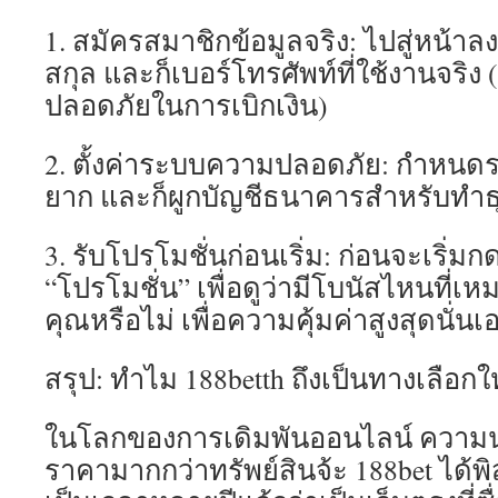
1. สมัครสมาชิกข้อมูลจริง: ไปสู่หน้าล
สกุล และก็เบอร์โทรศัพท์ที่ใช้งานจริง 
ปลอดภัยในการเบิกเงิน)
2. ตั้งค่าระบบความปลอดภัย: กำหนดร
ยาก และก็ผูกบัญชีธนาคารสำหรับทำ
3. รับโปรโมชั่นก่อนเริ่ม: ก่อนจะเริ่ม
“โปรโมชั่น” เพื่อดูว่ามีโบนัสไหนที่
คุณหรือไม่ เพื่อความคุ้มค่าสูงสุดนั่นเ
สรุป: ทำไม 188betth ถึงเป็นทางเลือกใ
ในโลกของการเดิมพันออนไลน์ ความน่าเชื
ราคามากกว่าทรัพย์สินจ้ะ 188bet ได้พ