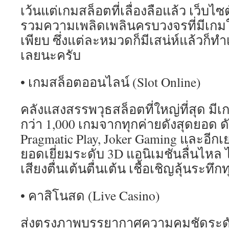
เว้นแต่เกมสล็อตที่เลื่องลือแล้ว เว็บไซต
รวมความเพลิดเพลินครบวงจรที่มีเกมให้
เพียบ ซึ่งแต่ละหมวดก็มีเสน่ห์แล้วก็ทำ
เลยนะครับ
• เกมสล็อตออนไลน์ (Slot Online)
คลังแสงสรรพวุธสล็อตที่ใหญ่ที่สุด มีเก
กว่า 1,000 เกมจากทุกค่ายดังสุดยอด ดัง
Pragmatic Play, Joker Gaming และอี
ยอดเยี่ยมระดับ 3D แอนิเมชันลื่นไหล 
เสียงตื่นเต้นตื่นเต้น เชื้อเชิญลุ้นระทึก
• คาสิโนสด (Live Casino)
ส่งตรงภาพบรรยากาศความคมชัดระดั