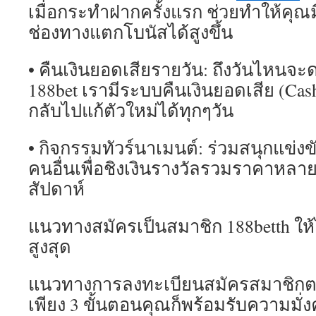
เมื่อกระทำฝากครั้งแรก ช่วยทำให้คุณม
ช่องทางแตกโบนัสได้สูงขึ้น
• คืนเงินยอดเสียรายวัน: ถึงวันไหนจะดวง
188bet เรามีระบบคืนเงินยอดเสีย (Cashb
กลับไปแก้ตัวใหม่ได้ทุกๆวัน
• กิจกรรมทัวร์นาเมนต์: ร่วมสนุกแข่งขัน
คนอื่นเพื่อชิงเงินรางวัลรวมราคาหล
สัปดาห์
แนวทางสมัครเป็นสมาชิก 188betth ให้
สูงสุด
แนวทางการลงทะเบียนสมัครสมาชิกตรงนี
เพียง 3 ขั้นตอนคุณก็พร้อมรับความมั่งค