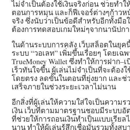
ไม่จำเป็นต้องใช้เงินจริงก่อน ช่วยทำให้
สิ
โน
ตอนการหมุน และก็ฟีเจอร์ต่างๆก้าวหน้าย
ออนไลน์
จริง ซึ่งนับว่าเป็นข้อดีสำหรับอีกทั้งมือให
ต้องการทดสอบเกมใหม่ๆจากนานัปกา
ในด้านระบบการคลัง เว็บสล็อตในยุคน
ระบบ “วอเลท” เพิ่มขึ้นเรื่อยๆ โดยเฉพ
TrueMoney Wallet ซึ่งทำให้การฝาก–เบิ
เร็วทันใจขึ้น ผู้เล่นไม่จำเป็นที่จะต้อ
โดยตรง ลดขั้นในตอนที่ยุ่งยาก และช
เสร็จภายในช่วงระยะเวลาไม่นาน
อีกสิ่งที่ผู้เล่นให้ความใส่ใจเป็นควา
เงิน เว็บที่ตามมาตรฐานชอบมีระบบอัต
ที่ช่วยให้การถอนเงินทำเป็นแบบเรียลไ
นาน ทำให้ผู้เล่นรู้สึกเชื่อมั่นรวมทั้ง