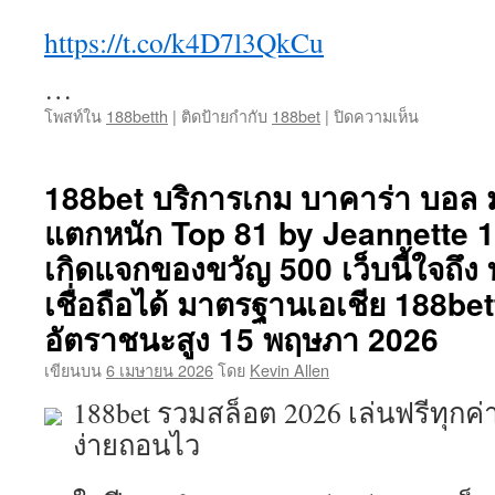
https://t.co/k4D7l3QkCu
…
บน
โพสท์ใน
188betth
|
ติดป้ายกำกับ
188bet
|
ปิดความเห็น
เว็บ
เปิด
ใหม่
188bet บริการเกม บาคาร่า บอล 
188bet
แตกหนัก Top 81 by Jeannette 
เว็บ
แตก
เกิดแจกของขวัญ 500 เว็บนี้ใจถึง ท
ง่าย
สนุก
เชื่อถือได้ มาตรฐานเอเชีย 188b
ครบ
อัตราชนะสูง 15 พฤษภา 2026
ทุก
สาย
เขียนบน
6 เมษายน 2026
โดย
Kevin Allen
กับ
เว็บ
188bet รวมสล็อต 2026 เล่นฟรีทุกค่
คา
ง่ายถอนไว
สิ
โน
ออนไลน์