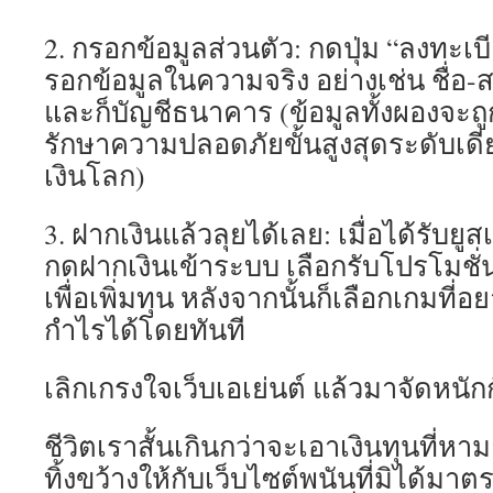
2. กรอกข้อมูลส่วนตัว: กดปุ่ม “ลงทะเ
รอกข้อมูลในความจริง อย่างเช่น ชื่อ-ส
และก็บัญชีธนาคาร (ข้อมูลทั้งผองจะถ
รักษาความปลอดภัยขั้นสูงสุดระดับเด
เงินโลก)
3. ฝากเงินแล้วลุยได้เลย: เมื่อได้รับย
กดฝากเงินเข้าระบบ เลือกรับโปรโมชั่
เพื่อเพิ่มทุน หลังจากนั้นก็เลือกเกมที่อ
กำไรได้โดยทันที
เลิกเกรงใจเว็บเอเย่นต์ แล้วมาจัดหนักกั
ชีวิตเราสั้นเกินกว่าจะเอาเงินทุนที
ทิ้งขว้างให้กับเว็บไซต์พนันที่มิได้ม