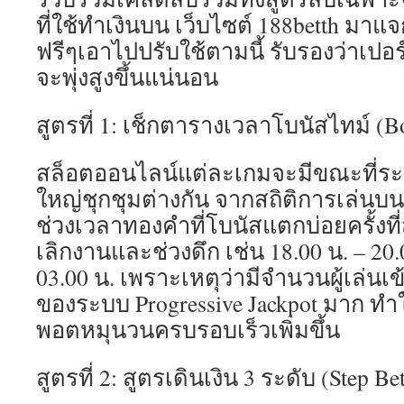
ที่ใช้ทำเงินบน เว็บไซต์ 188betth มา
ฟรีๆเอาไปปรับใช้ตามนี้ รับรองว่าเปอร์
จะพุ่งสูงขึ้นแน่นอน
สูตรที่ 1: เช็กตารางเวลาโบนัสไทม์ (B
สล็อตออนไลน์แต่ละเกมจะมีขณะที่ร
ใหญ่ชุกชุมต่างกัน จากสถิติการเล่นบนเ
ช่วงเวลาทองคำที่โบนัสแตกบ่อยครั้งท
เลิกงานและช่วงดึก เช่น 18.00 น. – 20.
03.00 น. เพราะเหตุว่ามีจำนวนผู้เล่นเ
ของระบบ Progressive Jackpot มาก ท
พอตหมุนวนครบรอบเร็วเพิ่มขึ้น
สูตรที่ 2: สูตรเดินเงิน 3 ระดับ (Step Be