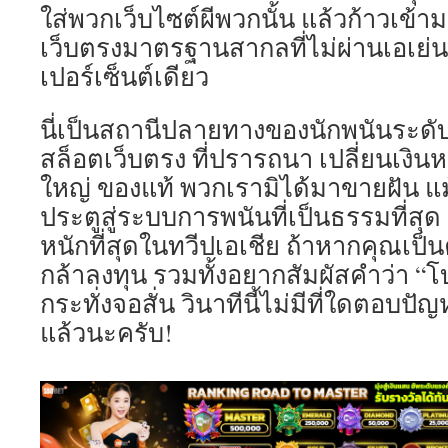
ใส่พวกเว็บไซต์ผีพวกนั้น แล้วก้าวเข้ามา
เว็บตรงมาตรฐานสากลที่ไม่ผ่านเอเย่นต
เปอร์เซ็นต์เดียว
นี่เป็นสถานีปลายทางของนักพนันระดับ
สล็อตเว็บตรง ที่ปรารถนา เปลี่ยนเงินหล
ใหญ่ ของแท้ พวกเรามิได้มาขายฝัน แม
ประตูสู่ระบบการพนันที่เป็นธรรมที่สุด
หนักที่สุดในทวีปเอเชีย ถ้าหากคุณเป็นค
กล้าลงทุน รวมทั้งอยากสัมผัสคำว่า “
กระทั่งจอสั่น วินาทีนี้ไม่มีที่ใดตอบปัญห
แล้วนะครับ!