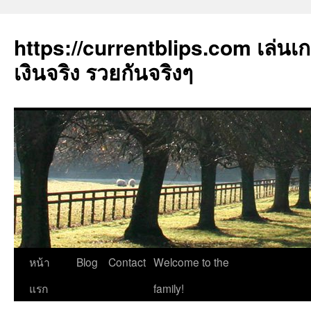
https://currentblips.com เล่นเ
เงินจริง รวยกันจริงๆ
ข้าม
หน้า
Blog
Contact
Welcome to the
ไป
แรก
family!