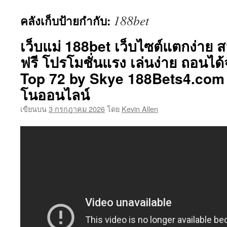
ยัง
188bet
คลังเก็บป้ายกำกับ:
เนื้อหา
เว็บแม่ 188bet เว็บไซต์แตกง่าย ส
ฟรี โปรโมชั่นแรง เล่นง่าย ถอนได้
Top 72 by Skye 188Bets4.com 
โนออนไลน์
เขียนบน
3 กรกฎาคม 2026
โดย
Kevin Allen