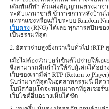
เดิมพันกีฬา ล้วนส่งสัญญาณตรงมาจาก
ระดับนานาชาติ ข้าราชการหลังบ้านไม่ม
แทรกแซงหรือแก้ไขระบบ Random Num
เว็บตรง
(RNG) ได้เลย ทุกการสปินของ
เป็นธรรมที่สุด
2. อัตราจ่ายสูงยิ่งกว่าเว็บทั่วไป (RTP สู
เมื่อไม่ต้องหักเปอร์เซ็นต์ไปจ่ายให้เอ
จึงสามารถคืนกำไรให้กับผู้เล่นได้อย่า
เว็บของเรามีค่า RTP (Return to Player) 
นับว่ามากที่สุดในอุตสาหกรรมนี้ มีคว
โบนัสก้อนโตจะหมุนมาตกที่ยูสเซอร์ของ
เว็บไซต์อื่นอย่างเห็นได้ชัด
3. ทุนครึ้ม มั่นคง ปลอดภัย ถอนล้านจ่