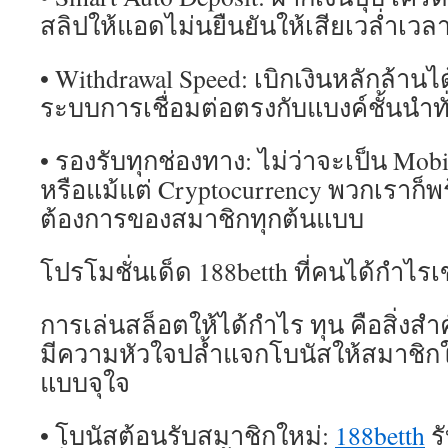
สลิปให้แอดไม่นยืนยันให้เสียเวล่ำเวล
• Withdrawal Speed: เบิกเงินหลักล้านได
ระบบการเชื่อมต่อตรงกับแบงค์ชั้นนำทั
• รองรับทุกช่องทาง: ไม่ว่าจะเป็น Mob
หรือแม้แต่ Cryptocurrency พวกเราก็พร้
ต้องการของสมาชิกทุกต้นแบบ
โปรโมชั่นเด็ด 188betth ที่คนได้กำไรเ
การเล่นสล็อตให้ได้กำไร ทุน คือสิ่งสำค
มีความหัวใจปล้ำแจกโบนัสให้สมาชิก
แบบจุใจ
• โบนัสต้อนรับสมาชิกใหม่:
188betth
รั