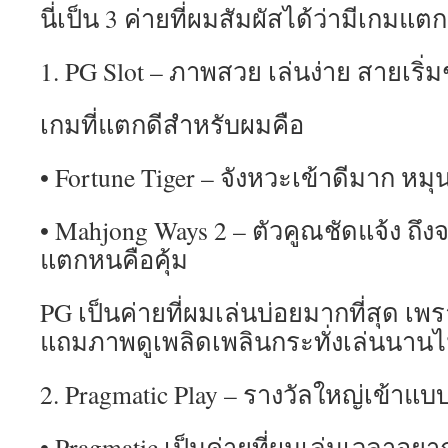
นี่เป็น 3 ค่ายที่ผมสัมผัสได้ว่ามีเกมแต
1. PG Slot – ภาพสวย เล่นง่าย สายเร
เกมที่แตกดีสำหรับผมคือ
• Fortune Tiger – จังหวะเข้าดีมาก หมุ
• Mahjong Ways 2 – ตัวคูณชัดแจ้ง ถึง
แตกหนคือคุ้ม
PG เป็นค่ายที่ผมเล่นบ่อยมากที่สุด เพร
แถมภาพดูเพลิดเพลินกระทั่งเล่นนานไม่
2. Pragmatic Play – รางวัลใหญ่เข้าแ
• Pragmatic เป็นค่ายที่ผมเล่นเวลาอ