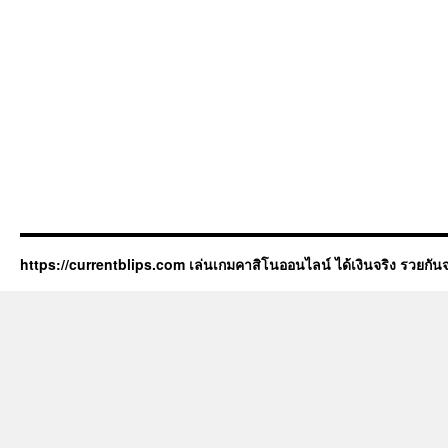
https://currentblips.com เล่นเกมคาสิโนออนไลน์ ได้เงินจริง รวยกันจ