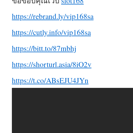
ขอขอบคุณเว็บ
slot168
https://rebrand.ly/vip168sa
https://cutly.info/vip168sa
https://bitt.to/87mbhj
https://shorturl.asia/8iO2v
https://t.co/ABsEJU4JYn