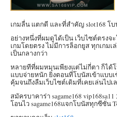
เกมลื่น แตกดี และที่สำคัญ slot168 โบ
อย่างหนึ่งที่ผมดูได้เป็น เว็บไซต์ตรงจ
เกมโดยตรง ไม่มีการล็อกยูส ทุกเกมเล่น
เป็นกลางกว่า
หลายทีที่ผมหมุนเพียงแต่ไม่กี่ตา ก็ได
แบบจ่ายหนัก ยิ่งตอนที่โบนัสเข้าแบบ
คุ้มจนถึงลืมเว็บไซต์เดิมที่เคยเล่นไปเ
สมัครบาคาร่า sagame168 vip168sa11 2
โอนไว sagame168แจกโบนัสทุกซีซั่น T