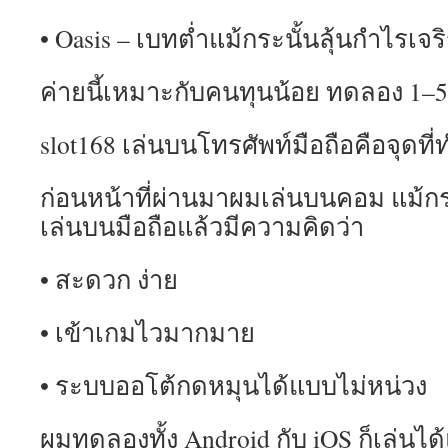
• Oasis – เบทต่ำแม้กระนั้นลุ้นกำไรเจร
ค่ายนี้เหมาะกับคนทุนน้อย ทดลอง 1–
slot168 เล่นบนโทรศัพท์มือถือคือจุดที่
ก่อนหน้าที่ผ่านมาผมเล่นบนคอม แม้กร
เล่นบนมือถือแล้วมีความคิดว่า
• สะดวก ง่าย
• เข้าเกมไวมากมาย
• ระบบออโต้กดหมุนได้แบบไม่หน่วง
ผมทดลองทั้ง Android กับ iOS ก็เล่นได