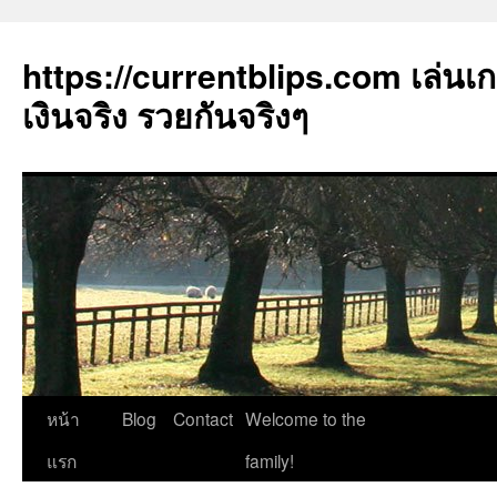
https://currentblips.com เล่นเ
เงินจริง รวยกันจริงๆ
ข้าม
หน้า
Blog
Contact
Welcome to the
ไป
แรก
family!