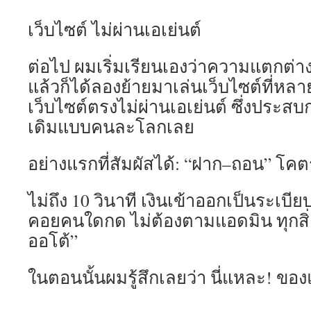
เว็บไซต์ ไม่ผ่านเอเย่นต์
ต่อไป ผมเริ่มเรียนเองว่าความแตกต่า
แล้วก็ได้ลองย้ายมาเล่นเว็บไซต์ที่หลา
เว็บไซต์ตรงไม่ผ่านเอเย่นต์ ซึ่งประส
เดิมแบบคนละโลกเลย
อย่างแรกที่สัมผัสได้: “ฝาก–ถอน” โคต
ไม่ถึง 10 วินาที เงินเข้าออกเป็นระเบีย
คอยคนใดกด ไม่ต้องตามแอดมิน ทุกสิ่
ออโต้”
ในตอนนั้นผมรู้สึกเลยว่า นี่แหละ! ของ