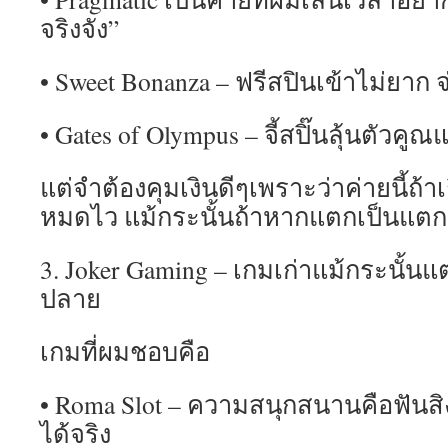
จริงจัง”
• Sweet Bonanza – ฟรีสปินเข้าไม่ยาก 
• Gates of Olympus – จี้สปิ๊นลุ้นตัวค
แต่จำต้องคุมเงินดีๆเพราะว่าค่ายนี้ถ้า
หมดไว แม้กระนั้นถ้าหากแตกเป็นแต
3. Joker Gaming – เกมเก่าแม้กระนั้
ปลาย
เกมที่ผมชอบคือ
• Roma Slot – ความสนุกสนานคือฟันส
ได้จริง