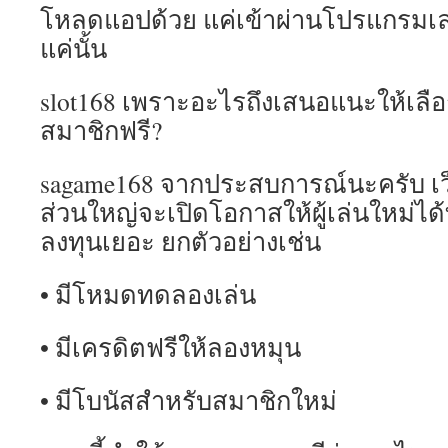
โหลดแอปด้วย แค่เข้าผ่านโปรแกรมเล่
แค่นั้น
slot168 เพราะอะไรถึงเสนอแนะให้เลือก
สมาชิกฟรี?
sagame168 จากประสบการณ์นะครับ เว็บ
ส่วนใหญ่จะเปิดโอกาสให้ผู้เล่นใหม่ได
ลงทุนเยอะ ยกตัวอย่างเช่น
• มีโหมดทดลองเล่น
• มีเครดิตฟรีให้ลองหมุน
• มีโบนัสสำหรับสมาชิกใหม่