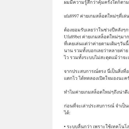
ผมมีความรู้สึกว่าคุ้มครั้งใดก็ตา
ufa8997 ค่ายเกมสล็อตใหม่ๆที่เล
ต้องยอมรับเลยว่าในช่วงปีหลังๆก
Ufa89bet ค่ายเกมสล็อตใหม่ๆมาก
ที่เคยเล่นแต่ว่าค่ายตามเดิมๆวันน
นาน รวมทั้งบอกเลยว่าหลายค่าย 
ไว รวมทั้งระบบไม่สะดุดแม้ว่าจะ
จากประสบการณ์ตรง นี่เป็นสิ่งที่
แตกไว ได้ทดลองเปิดใจมองนะคร
ทำไมค่ายเกมสล็อตใหม่ๆถึงน่าดึงด
ก่อนที่จะเล่าประสบการณ์ จำเป็นต
ได้:
• ระบบลื่นกว่า เพราะใช้เทคโนโลยี