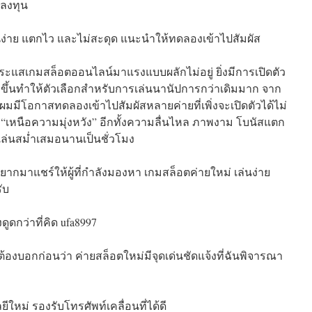
มลงทุน
่นง่าย แตกไว และไม่สะดุด แนะนำให้ทดลองเข้าไปสัมผัส
ระแสเกมสล็อตออนไลน์มาแรงแบบผลักไม่อยู่ ยิ่งมีการเปิดตัว
ขึ้นทำให้ตัวเลือกสำหรับการเล่นนานัปการกว่าเดิมมาก จาก
ี้ผมมีโอกาสทดลองเข้าไปสัมผัสหลายค่ายที่เพิ่งจะเปิดตัวได้ไม่
“เหนือความมุ่งหวัง” อีกทั้งความลื่นไหล ภาพงาม โบนัสแตก
เล่นสม่ำเสมอนานเป็นชั่วโมง
อยากมาแชร์ให้ผู้ที่กำลังมองหา เกมสล็อตค่ายใหม่ เล่นง่าย
ับ
ูดกว่าที่คิด ufa8997
้องบอกก่อนว่า ค่ายสล็อตใหม่มีจุดเด่นชัดแจ้งที่ฉันพิจารณา
ใหม่ รองรับโทรศัพท์เคลื่อนที่ได้ดี