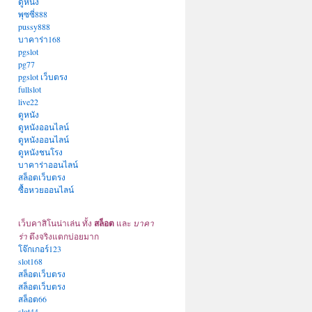
ดูหนัง
พุซซี่888
pussy888
บาคาร่า168
pgslot
pg77
pgslot เว็บตรง
fullslot
live22
ดูหนัง
ดูหนังออนไลน์
ดูหนังออนไลน์
ดูหนังชนโรง
บาคาร่าออนไลน์
สล็อตเว็บตรง
ซื้อหวยออนไลน์
เว็บคาสิโนน่าเล่น ทั้ง
สล็อต
และ
บาคา
ร่า
ตึงจริงแตกบ่อยมาก
โจ๊กเกอร์123
slot168
สล็อตเว็บตรง
สล็อตเว็บตรง
สล็อต66
slot44