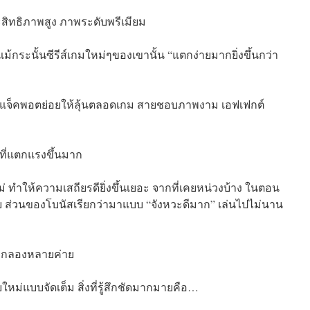
ะสิทธิภาพสูง ภาพระดับพรีเมียม
ม้กระนั้นซีรีส์เกมใหม่ๆของเขานั้น “แตกง่ายมากยิ่งขึ้นกว่า
อร์แจ็คพอตย่อยให้ลุ้นตลอดเกม สายชอบภาพงาม เอฟเฟกต์
ยที่แตกแรงขึ้นมาก
่ ทำให้ความเสถียรดียิ่งขึ้นเยอะ จากที่เคยหน่วงบ้าง ในตอน
ย ส่วนของโบนัสเรียกว่ามาแบบ “จังหวะดีมาก” เล่นไปไม่นาน
ังจากลองหลายค่าย
ม่แบบจัดเต็ม สิ่งที่รู้สึกชัดมากมายคือ…