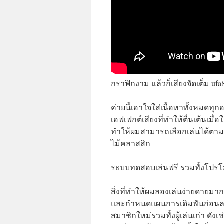
กราฟิกงาม แล้วก็เสียงจัดเต็ม ufa
ค่ายนี้เอาใจใส่เนื้อหาทั้งหมดทุ
เอฟเฟกต์เสียงที่ทำให้ตื่นเต้
ทำให้ผมสามารถเลือกเล่นได้ตาม
ไม้คลาสสิก
ระบบทดสอบเล่นฟรี รวมทั้งโปรโม
สิ่งที่ทำให้ผมลองเล่นง่ายดายมาก
และกำหนดแผนการเดิมพันก่อนลงเง
สมาชิกใหม่รวมทั้งผู้เล่นเก่า ดัง