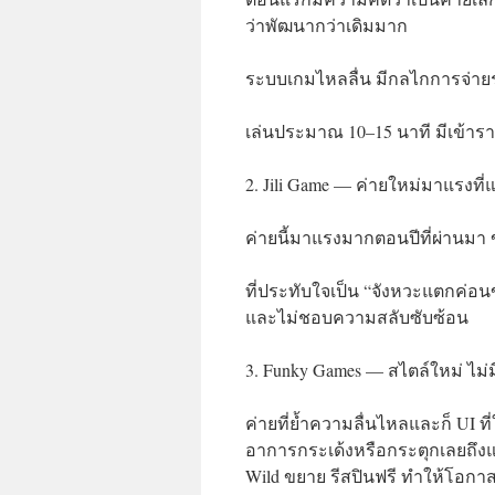
ว่าพัฒนากว่าเดิมมาก
ระบบเกมไหลลื่น มีกลไกการจ่าย
เล่นประมาณ 10–15 นาที มีเข้ารา
2. Jili Game — ค่ายใหม่มาแรงที
ค่ายนี้มาแรงมากตอนปีที่ผ่านมา 
ที่ประทับใจเป็น “จังหวะแตกค่อนข
และไม่ชอบความสลับซับซ้อน
3. Funky Games — สไตล์ใหม่ ไม่ม
ค่ายที่ย้ำความลื่นไหลและก็ UI 
อาการกระเด้งหรือกระตุกเลยถึงแม
Wild ขยาย รีสปินฟรี ทำให้โอกา