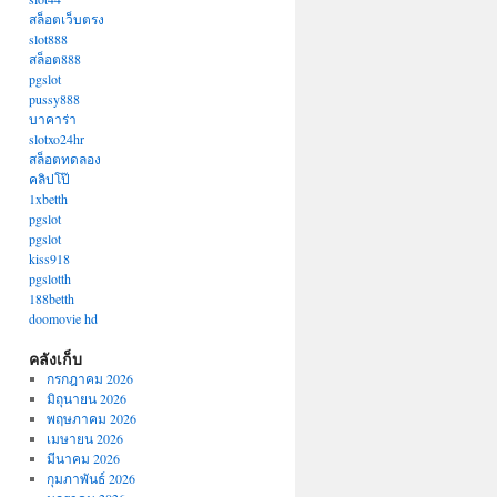
สล็อตเว็บตรง
slot888
สล็อต888
pgslot
pussy888
บาคาร่า
slotxo24hr
สล็อตทดลอง
คลิปโป๊
1xbetth
pgslot
pgslot
kiss918
pgslotth
188betth
doomovie hd
คลังเก็บ
กรกฎาคม 2026
มิถุนายน 2026
พฤษภาคม 2026
เมษายน 2026
มีนาคม 2026
กุมภาพันธ์ 2026