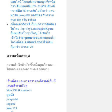
ออนไลน์ โลกแห่งความสนุก ที่เหนือ
กว่า คืนยอดเสีย 10% สมจริง เสียงดี
กราฟฟิค 3D คนเล่นไม่ต่ำกว่าแสน
ทุกวัน pussy888 กดสมัคร รับความ
สนุก Top 5 by Fabian
สล็อตเครดิตฟรี เว็บบาคาร่าอันดับ 1
ในไทย Top 4 by Latosha jin55.guru
ปั้นทุนจิ๋มเป็นทุนใหญ่ ได้เงินเร็ว
เข้าใจง่าย จุดหมายของสายเกมทั่ว
โลก สล็อตเครดิตฟรี สมัครไว้ก่อน
คุ้มกว่า 10 ก.ย. 26
ความเห็นล่าสุด
ความสำเร็จมักเกิดขึ้นเมื่อคุณก้าวออก
ไปนอกเขตของความสะดวกสบาย
เว็บสล็อตและบาคาร่าของโครตดีเว็บนี้
เล่นแล้วรวยจัดๆ
https://918kissauto.tv
ดูหนัง
punpro66
sagame
joker123