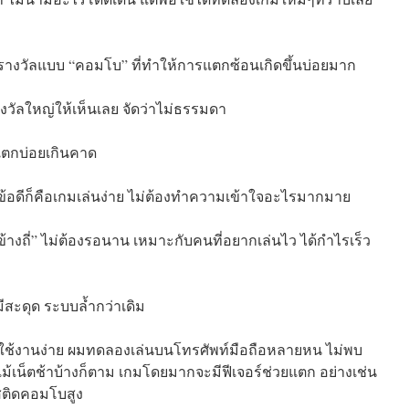
รางวัลแบบ “คอมโบ” ที่ทำให้การแตกซ้อนเกิดขึ้นบ่อยมาก
งวัลใหญ่ให้เห็นเลย จัดว่าไม่ธรรมดา
่แตกบ่อยเกินคาด
ข้อดีก็คือเกมเล่นง่าย ไม่ต้องทำความเข้าใจอะไรมากมาย
้างถี่” ไม่ต้องรอนาน เหมาะกับคนที่อยากเล่นไว ได้กำไรเร็ว
ีสะดุด ระบบล้ำกว่าเดิม
ที่ใช้งานง่าย ผมทดลองเล่นบนโทรศัพท์มือถือหลายหน ไม่พบ
้เน็ตช้าบ้างก็ตาม เกมโดยมากจะมีฟีเจอร์ช่วยแตก อย่างเช่น
สติดคอมโบสูง