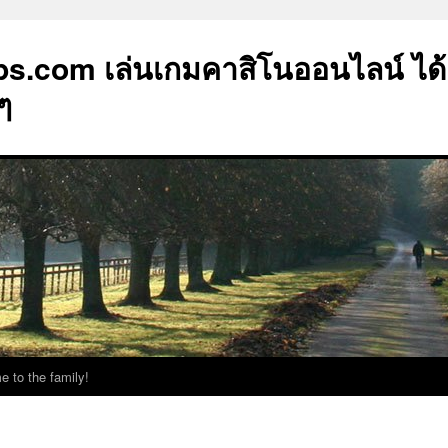
ips.com เล่นเกมคาสิโนออนไลน์ ได้
ๆ
 to the family!