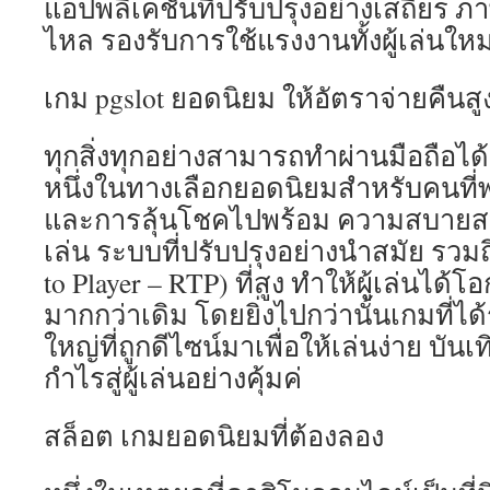
แอปพลิเคชันที่ปรับปรุงอย่างเสถียร ภ
ไหล รองรับการใช้แรงงานทั้งผู้เล่นใหม่
เกม pgslot ยอดนิยม ให้อัตราจ่ายคืน
ทุกสิ่งทุกอย่างสามารถทำผ่านมือถือได้
หนึ่งในทางเลือกยอดนิยมสำหรับคนที่พ
และการลุ้นโชคไปพร้อม ความสบายส
เล่น ระบบที่ปรับปรุงอย่างนำสมัย รวมถ
to Player – RTP) ที่สูง ทำให้ผู้เล่นได
มากกว่าเดิม โดยยิ่งไปกว่านั้นเกมที่
ใหญ่ที่ถูกดีไซน์มาเพื่อให้เล่นง่าย บันเ
กำไรสู่ผู้เล่นอย่างคุ้มค่
สล็อต เกมยอดนิยมที่ต้องลอง