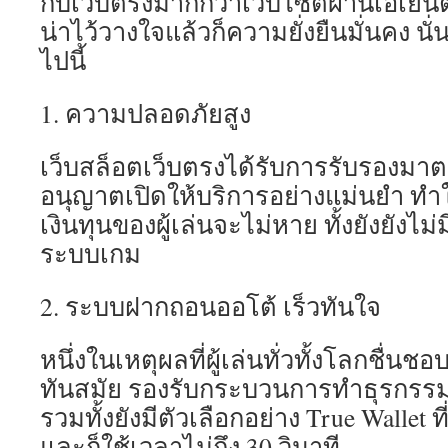
กับเว็บตรงมากกว่าเว็บไซต์ผ่านเอเย่
น่าไว้วางใจแล้วก็ความยั่งยืนมั่นคง นั่
ไปนี้
1. ความปลอดภัยสูง
เว็บสล็อตเว็บตรงได้รับการรับรองมา
อนุญาตเปิดให้บริการอย่างแม่นยำ ทำให
เงินทุนของผู้เล่นจะไม่หาย ทั้งยังยังไ
ระบบเกม
2. ระบบฝากถอนออโต้ เร็วทันใจ
หนึ่งในเหตุผลที่ผู้เล่นทั่วทั้งโลกชื่น
ทันสมัย รองรับกระบวนการทำธุรกรร
รวมทั้งยังมีตัวเลือกอย่าง True Wallet 
และก็ใช้เวลาไม่ถึง 30 วินาที