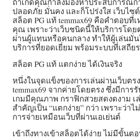
ถ้าเกิดคุณกำลังมองหาประสบการณ์การ
ปลอดภัย มั่นคง และก็โปร่งใส เว็บไซต์
สล็อต PG แท้ temmax69 คือคำตอบที่เ
คุณ เพราะว่าเว็บชนิดนี้ให้บริการโด
ผ่านผู้แทนหรือคนกลาง ทำให้ผู้เล่นมั่
บริการที่ยอดเยี่ยม พร้อมระบบที่เสถี
สล็อต PG แท้ แตกง่าย ได้เงินจริง
หนึ่งในจุดแข็งของการเล่นผ่านเว็บตรง
temmax69 จากค่ายโดยตรง ซึ่งมีการรับ
เกมมีคุณภาพ กราฟิกสวยสดงดงาม เล่น
สำคัญเป็น “แตกง่าย” กว่า เพราะว่าไม
การจ่ายเหมือนเว็บที่ผ่านเอเย่นต์
เข้าถึงทางเข้าสล็อตได้ง่าย ไม่มีขั้นตอ