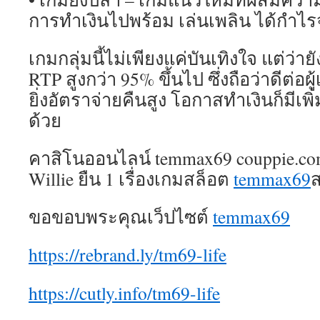
การทำเงินไปพร้อม เล่นเพลิน ได้กำไร
เกมกลุ่มนี้ไม่เพียงแค่บันเทิงใจ แต่ว่า
RTP สูงกว่า 95% ขึ้นไป ซึ่งถือว่าดีต่อผู
ยิ่งอัตราจ่ายคืนสูง โอกาสทำเงินก็มีเพิ
ด้วย
คาสิโนออนไลน์ temmax69 couppie.co
Willie ยืน 1 เรื่องเกมสล็อต
temmax69
ส
ขอขอบพระคุณเว็ปไซต์
temmax69
https://rebrand.ly/tm69-life
https://cutly.info/tm69-life