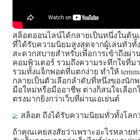
รับ
เลย
1,000
Top
42
สล็อตออนไลน์ได้กลายเป็นหนึ่งในต้
by
Stanton
ที่ได้รับความนิยมสูงสุดจากผู้เล่นทั่วท
Tm69.xyz
สะดวกสบายสำหรับเพื่อการเข้าถึงผ่าน
คอมพิวเตอร์ รวมถึงความระทึกใจที่มา
รวมทั้งแจ็กพอตที่แตกง่าย ทำให้ temm
กลายเป็นตัวเลือกลำดับที่หนึ่งของนักพนั
มือใหม่หรือมืออาชีพ ต่างก็สนใจเลือกใ
ตรงมากยิ่งกว่าเว็บที่ผ่านเอเย่นต์
สล็อต ถึงได้รับความนิยมทั่วทั้งโลก
ถ้าคุณเคยสงสัยว่าเพราะอะไรหลายท่า