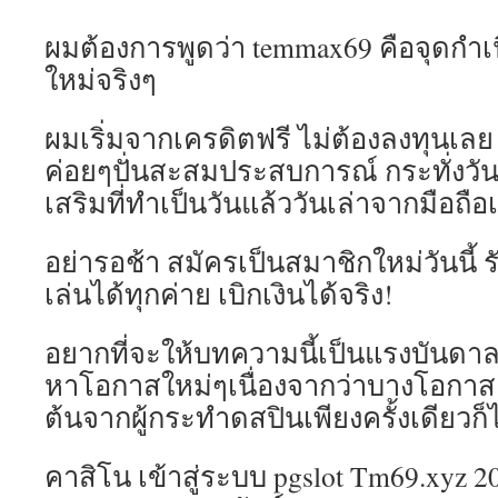
ผมต้องการพูดว่า temmax69 คือจุดกำเนิ
ใหม่จริงๆ
ผมเริ่มจากเครดิตฟรี ไม่ต้องลงทุนเลย
ค่อยๆปั่นสะสมประสบการณ์ กระทั่งวัน
เสริมที่ทำเป็นวันแล้ววันเล่าจากมือถือเ
อย่ารอช้า สมัครเป็นสมาชิกใหม่วันนี้ 
เล่นได้ทุกค่าย เบิกเงินได้จริง!
อยากที่จะให้บทความนี้เป็นแรงบันดาลใจ
หาโอกาสใหม่ๆเนื่องจากว่าบางโอกาส 
ต้นจากผู้กระทำดสปินเพียงครั้งเดียวก็
คาสิโน เข้าสู่ระบบ pgslot Tm69.xyz 20