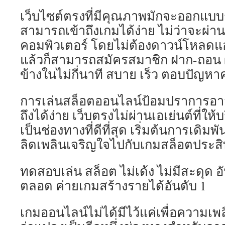
เว็บไซต์ตรงที่มีคุณภาพมักจะออกแบบร
สามารถเข้าถึงเกมได้ง่าย ไม่ว่าจะผ่าน
คอมพิวเตอร์ โดยไม่ต้องดาวน์โหลดแ
แล้วก็สามารถสมัครสมาชิก ฝาก-ถอน ผ
ข้างในไม่กี่นาที สบาย เร็ว ตอบปัญห
การเล่นสล็อตออนไลน์ป้อมปราการอาจ
ถึงได้ง่าย เว็บตรงไม่ผ่านเอเย่นต์ที่ให
เป็นช่องทางที่ดีที่สุด เริ่มต้นการเดิมพ
ลิดเพลินเจริญใจไปกับเกมสล็อตประสิท
ทดสอบเล่น สล็อต ไม่เด้ง ไม่มีสะดุด อ
ตลอด ค่ายเกมสร้างรายได้อันดับ 1
เกมออนไลน์ไม่ได้มีไว้แค่เพื่อความเพล