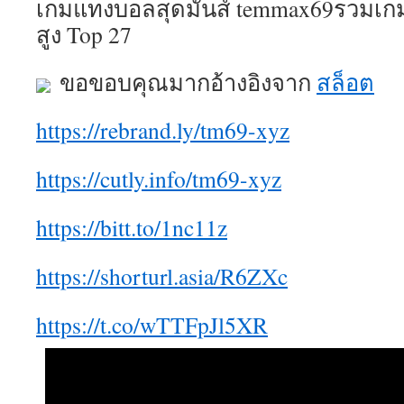
เกมแทงบอลสุดมันส์ temmax69รวมเกม
สูง Top 27
ขอขอบคุณมากอ้างอิงจาก
สล็อต
https://rebrand.ly/tm69-xyz
https://cutly.info/tm69-xyz
https://bitt.to/1nc11z
https://shorturl.asia/R6ZXc
https://t.co/wTTFpJl5XR