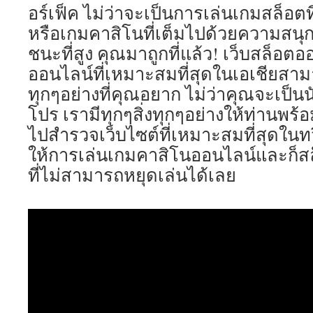
อร์เฟ็ค ไม่ว่าจะเป็นการเล่นเกมสล็อต
หรือเกมคาสิโนที่เต็มไปด้วยความสน
ชนะที่สูง คุณมาถูกที่แล้ว! เว็บสล็อต
ออนไลน์ที่เหมาะสมที่สุดในเอเชียสามา
ทุกๆอย่างที่คุณอยาก ไม่ว่าคุณจะเป็นน
โปร เรามีทุกๆสิ่งทุกๆอย่างให้ท่านพร้
ไปสำรวจเว็บไซต์ที่เหมาะสมที่สุดในทว
ให้การเล่นเกมคาสิโนออนไลน์และก็สล็
ที่ไม่สามารถหยุดเล่นได้เลย