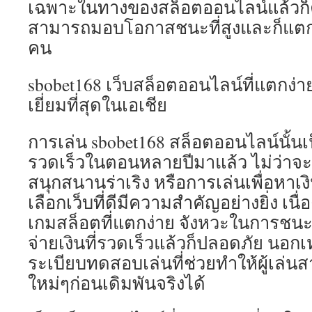
เฉพาะในทางของสล็อตออนไลน์แล้วก็ค
สามารถมอบโอกาสชนะที่สูงและก็แตกง่
คน
sbobet168 เว็บสล็อตออนไลน์ที่แตกง่า
เยี่ยมที่สุดในเอเชีย
การเล่น sbobet168 สล็อตออนไลน์นั้นเป
รวดเร็วในตอนหลายปีมาแล้ว ไม่ว่าจะ
สนุกสนานร่าเริง หรือการเล่นเพื่อหาเง
เลือกเว็บที่ดีมีความสำคัญอย่างยิ่ง เนื่
เกมสล็อตที่แตกง่าย จังหวะในการชนะ
จ่ายเงินที่รวดเร็วแล้วก็ปลอดภัย นอกเ
ระเบียบทดสอบเล่นที่ช่วยทำให้ผู้เล
ใหม่ๆก่อนเดิมพันจริงได้