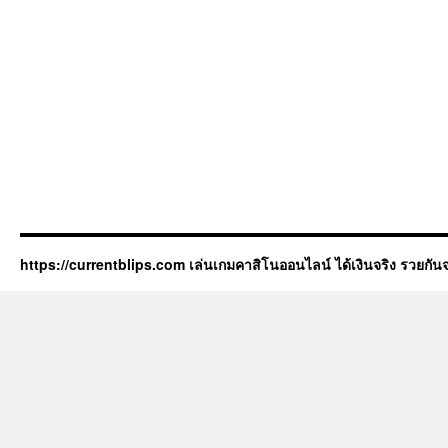
https://currentblips.com เล่นเกมคาสิโนออนไลน์ ได้เงินจริง รวยกันจ