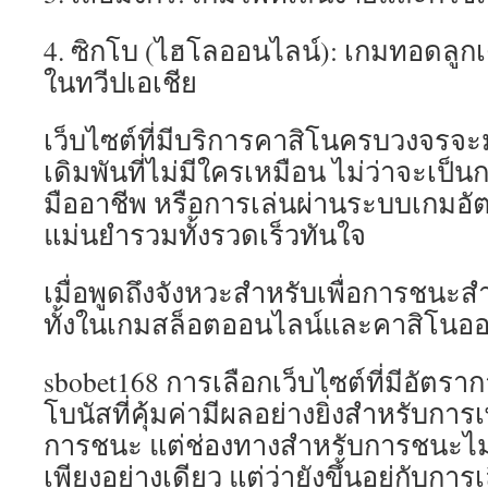
4. ซิกโบ (ไฮโลออนไลน์): เกมทอดลูกเต
ในทวีปเอเชีย
เว็บไซต์ที่มีบริการคาสิโนครบวงจร
เดิมพันที่ไม่มีใครเหมือน ไม่ว่าจะเป็
มืออาชีพ หรือการเล่นผ่านระบบเกมอัต
แม่นยำรวมทั้งรวดเร็วทันใจ
เมื่อพูดถึงจังหวะสำหรับเพื่อการชนะส
ทั้งในเกมสล็อตออนไลน์และคาสิโนอ
sbobet168 การเลือกเว็บไซต์ที่มีอัตราก
โบนัสที่คุ้มค่ามีผลอย่างยิ่งสำหรับกา
การชนะ แต่ช่องทางสำหรับการชนะไม่ได
เพียงอย่างเดียว แต่ว่ายังขึ้นอยู่กับกา