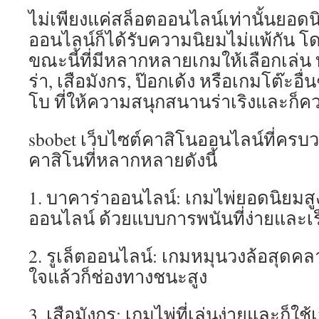
ไม่เพียงแค่สล็อตออนไลน์เท่านั้นยอดน
ออนไลน์ก็ได้รับความนิยมไม่แพ้กัน โ
ขณะนี้ที่มีหลากหลายเกมให้เลือกเล่น ท
ร่า, เสือมังกร, ป๊อกเด้ง หรือเกมโต๊ะอื่น
โบ ที่ให้ความสนุกสนานร่าเริงและก็คว
sbobet เว็บไซต์คาสิโนออนไลน์ที่ครบ
คาสิโนที่หลากหลายดังนี้
1. บาคาร่าออนไลน์: เกมไพ่ยอดนิยมส
ออนไลน์ ด้วยแบบการพนันที่ง่ายและเร
2. รูเล็ตออนไลน์: เกมหมุนวงล้อสุดคล
ใจแล้วก็ช่องทางชนะสูง
3. เสือมังกร: เกมไพ่ที่เล่นง่ายและก็ใ