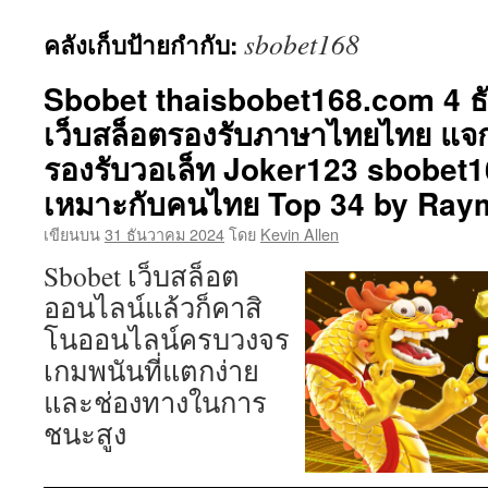
ยัง
sbobet168
คลังเก็บป้ายกำกับ:
เนื้อหา
Sbobet thaisbobet168.com 4 ธ
เว็บสล็อตรองรับภาษาไทยไทย แจก
รองรับวอเล็ท Joker123 sbobet168
เหมาะกับคนไทย Top 34 by Ra
เขียนบน
31 ธันวาคม 2024
โดย
Kevin Allen
Sbobet เว็บสล็อต
ออนไลน์แล้วก็คาสิ
โนออนไลน์ครบวงจร
เกมพนันที่แตกง่าย
และช่องทางในการ
ชนะสูง