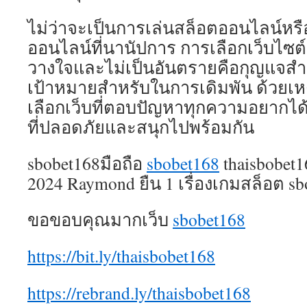
ไม่ว่าจะเป็นการเล่นสล็อตออนไลน์หร
ออนไลน์ที่นานัปการ การเลือกเว็บไซต์ 
วางใจและไม่เป็นอันตรายคือกุญแจส
เป้าหมายสำหรับในการเดิมพัน ด้วยเหตุ
เลือกเว็บที่ตอบปัญหาทุกความอยากได้
ที่ปลอดภัยและสนุกไปพร้อมกัน
sbobet168มือถือ
sbobet168
thaisbobet1
2024 Raymond ยืน 1 เรื่องเกมสล็อต sb
ขอขอบคุณมากเว็บ
sbobet168
https://bit.ly/thaisbobet168
https://rebrand.ly/thaisbobet168