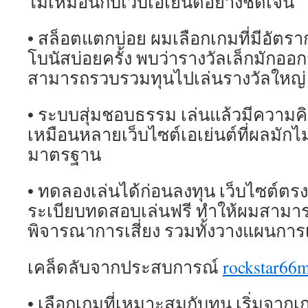
ไม่เหมือนกับเว็บเอเย่นต์อย่างชัดเจน
• สล็อตแตกบ่อย ผมเลือกเกมที่มีอัตรา
โบนัสบ่อยครั้ง พบว่ารางวัลเล็กมักออ
สามารถรวบรวมทุนไปเล่นรางวัลใหญ่
• ระบบสุ่มชอบธรรม เล่นแล้วมีความคิด
เหมือนหลายเว็บไซต์เอเย่นต์ที่ผลมักไ
มาตรฐาน
• ทดลองเล่นได้ก่อนลงทุน เว็บไซต์ต
ระเบียบทดสอบเล่นฟรี ทำให้ผมสามารถเ
พิจารณาการเสี่ยง รวมทั้งวางแผนการเด
เคล็ดลับจากประสบการณ์
rockstar66
• เลือกเกมที่เหมาะสมกับทุน เริ่มจากเก