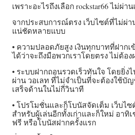
เพราะอะไรถึงเลือก rockstar66 ไม่ผ่านเ
จากประสบการณ์ตรง เว็บไซต์ที่ไม่ผ่านเ
แน่ชัดหลายแบบ
• ความปลอดภัยสูง เงินทุกบาทที่ฝากเ
ได้ว่าจะถึงมือพวกเราโดยตรง ไม่ต้อ
• ระบบฝากถอนรวดเร็วทันใจ โดยยิ่งไ
ผ่าน วอเลท ที่ไม่จำเป็นที่จะต้องใช้
เสร็จด้านในไม่กี่วินาที
• โปรโมชั่นและก็โบนัสจัดเต็ม เว็บไซต
สำหรับผู้เล่นอีกทั้งเก่าและก็ใหม่ อาท
ฟรี หรือโบนัสฝากครั้งแรก