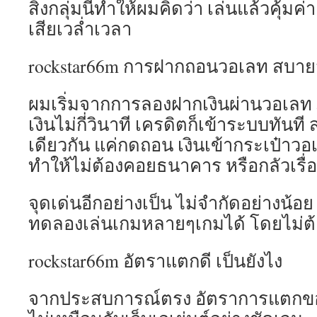
สิ่งกลุ่มนี้ทำให้ผมคิดว่า เล่นแล้วคุ้มค
เสียเวล่ำเวลา
rockstar66m การฝากถอนวอเลท สบายจ
ผมเริ่มจากการลองฝากเงินผ่านวอเล
เงินไม่กี่วินาที เครดิตก็เข้าระบบทันท
เดียวกัน แค่กดถอน เงินเข้ากระเป๋าวอเ
ทำให้ไม่ต้องคอยธนาคาร หรือกลัวเรื่อ
จุดเด่นอีกอย่างเป็น ไม่จำกัดอย่างน้
ทดลองเล่นเกมหลายๆเกมได้ โดยไม่ต
rockstar66m อัตราแตกดี เป็นยังไง
จากประสบการณ์ตรง อัตราการแตกของ 