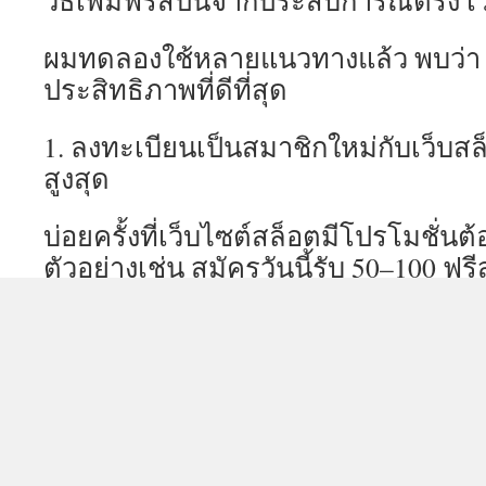
วิธีเพิ่มฟรีสปินจากประสบการณ์ตรง เ
ผมทดลองใช้หลายแนวทางแล้ว พบว่า 3
ประสิทธิภาพที่ดีที่สุด
1. ลงทะเบียนเป็นสมาชิกใหม่กับเว็บสล
สูงสุด
บ่อยครั้งที่เว็บไซต์สล็อตมีโปรโมชั่น
ตัวอย่างเช่น สมัครวันนี้รับ 50–100 ฟรี
แล้วหมุนจนได้รางวัลใหญ่แบบไม่คาดค
ที่น่าไว้ใจจะช่วยให้เรารับฟรีสปินแล้วก
2. เล่นเกมสล็อตที่มีฟีเจอร์ฟรีสปินในเ
หลายเกมมี ฟีเจอร์ฟรีสปินภายในเกม เ
เครื่องหมาย Scatter ครบตามที่ได้กำหน