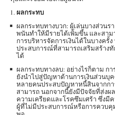
ผลกระทบ
ผลกระทบทางบวก: ผู้เล่นบางส่วนรา
พนันทำให้มีรายได้เพิ่มขึ้น และสาม
การบริหารจัดการเงินได้ในบางครั้ง 
ประสบการณ์ที่สามารถเสริมสร้างทั
ได้
ผลกระทบทางลบ: อย่างไรก็ตาม การ
ยังนำไปสู่ปัญหาด้านการเงินส่วนบุค
หลายคนประสบปัญหาหนี้สินจากการ
สามารถ นอกจากนี้ยังมีปัจจัยที่ส่งผ
ความเครียดและโรคซึมเศร้า ซึ่งมีค
ผู้ที่ไม่มีประสบการณ์หรือการควบคุ
พอ