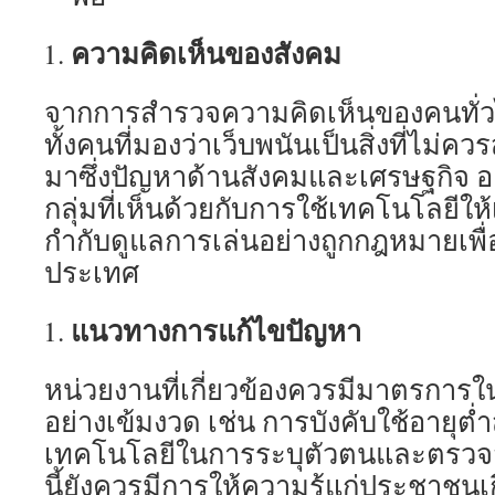
ความคิดเห็นของสังคม
จากการสำรวจความคิดเห็นของคนทั่วไ
ทั้งคนที่มองว่าเว็บพนันเป็นสิ่งที่ไม่ค
มาซึ่งปัญหาด้านสังคมและเศรษฐกิจ อย
กลุ่มที่เห็นด้วยกับการใช้เทคโนโลยีใ
กำกับดูแลการเล่นอย่างถูกกฎหมายเพื่อ
ประเทศ
แนวทางการแก้ไขปัญหา
หน่วยงานที่เกี่ยวข้องควรมีมาตรการ
อย่างเข้มงวด เช่น การบังคับใช้อายุต่
เทคโนโลยีในการระบุตัวตนและตรวจ
นี้ยังควรมีการให้ความรู้แก่ประชาชน