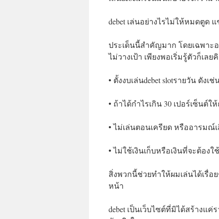
debet เล่นอย่างไรไม่ให้หมดตูด แชร์
ประเด็นนี้สำคัญมาก โดยเฉพาะอย่าง
ไม่วางเป้า เพียงพอเริ่มรู้ตัวก็เ
• ตั้งงบเล่นdebet slotรายวัน ดังเช
• ถ้าได้กำไรเกิน 30 เปอร์เซ็นต์
• ไม่เล่นตอนเครียด หรืออารมณ์เ
• ไม่ใช้เงินเก็บหรือเงินที่จะต้องใช
สิ่งพวกนี้ช่วยทำให้ผมเล่นได้เรื่อ
หน้า
debet เป็นเว็บไซต์ที่มิได้สร้างแค่