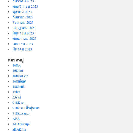
ธันวาคม 2023
พฤศจิกายน 2023
ตุลาคม 2023
กันยายน 2023
สิงหาคม 2023
กรกฎาคม 2023
มิถุนายน 2023
พฤษภาคม 2023
เมษายน 2023
มีนาคม 2023
หมวดหมู่
168pg
168slot
168slot.vip
168สล็อต
188betth
1xbet
55slot
918Kiss
918kiss เข้าสู่ระบบ
918kissauto
ABA
ABAGroup2
allbet24hr