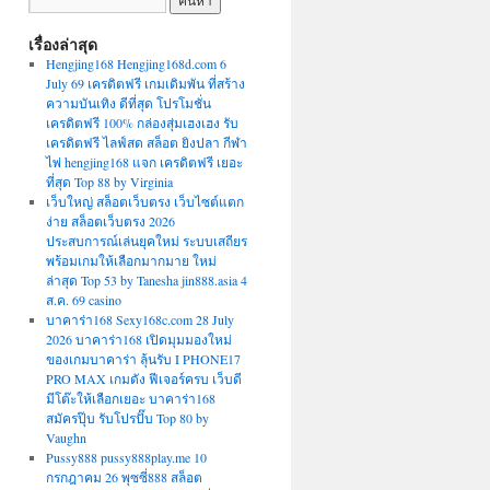
เรื่องล่าสุด
Hengjing168 Hengjing168d.com 6
July 69 เครดิตฟรี เกมเดิมพัน ที่สร้าง
ความบันเทิง ดีที่สุด โปรโมชั่น
เครดิตฟรี 100% กล่องสุ่มเฮงเฮง รับ
เครดิตฟรี ไลฟ์สด สล็อต ยิงปลา กีฬา
ไพ่ hengjing168 แจก เครดิตฟรี เยอะ
ที่สุด Top 88 by Virginia
เว็บใหญ่ สล็อตเว็บตรง เว็บไซต์แตก
ง่าย สล็อตเว็บตรง 2026
ประสบการณ์เล่นยุคใหม่ ระบบเสถียร
พร้อมเกมให้เลือกมากมาย ใหม่
ล่าสุด Top 53 by Tanesha jin888.asia 4
ส.ค. 69 casino
บาคาร่า168 Sexy168c.com 28 July
2026 บาคาร่า168 เปิดมุมมองใหม่
ของเกมบาคาร่า ลุ้นรับ I PHONE17
PRO MAX เกมดัง ฟีเจอร์ครบ เว็บดี
มีโต๊ะให้เลือกเยอะ บาคาร่า168
สมัครปุ๊บ รับโปรปั๊บ Top 80 by
Vaughn
Pussy888 pussy888play.me 10
กรกฎาคม 26 พุซซี่888 สล็อต