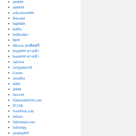
alot666
amb888
askyouwin888
Baccarat
baj88thb
betflix
betflixtikto
bh99
bkkwin เครดิตฟรี
brazil999 ทางเข้า
brazil999 ทางเข้า
cafe444
cashgame168
Casino
cloudbet
debet
dr888
faro168
fcharoenkit168.com
ff123th
fox689ok.com
fullslot
fullsloteiei.com
fullslotpg
gaojing888