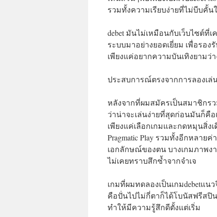
รวมทั้งความเรียบง่ายที่ไม่บีบคั้นใ
debet มันไม่เหมือนกับเว็บไซต์ที่
ระบบมาอย่างยอดเยี่ยม เพื่อรองรับผ
เพียงแค่อยากความบันเทิงยามว่า
ประสบการณ์ตรงจากการลองเล่นเกม
หลังจากที่ผมสมัครเป็นสมาชิกรวมท
ว่าน่าจะเล่นง่ายที่สุดก่อนมันก็
เพียงแค่เลือกเกมและกดหมุนสิ่งเ
Pragmatic Play รวมทั้งอีกหลายค่า
เอกลักษณ์ของตน บางเกมภาพงาม 
ไม่เคยทราบสึกซ้ำจากจำเจ
เกมที่ผมทดลองเป็นเกมdebetแนวจีนๆ
คือปั่นไปไม่กี่ตาก็ได้โบนัสฟรีส
ทำให้มีความรู้สึกดีตั้งแต่เริ่ม