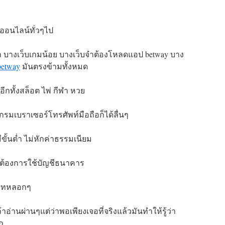
โนออนไลน์ทั่วๆไป
า บางเว็บเกมน้อย บางเว็บจำต้องโหลดแอป betway บาง
betway
มันตรงข้ามทั้งหมด
ีกทั้งสล็อต ไพ่ กีฬา หวย
รมเบราเซอร์โทรศัพท์มือถือก็ได้ลื่นๆ
ขั้นต่ำ ไม่หักค่าธรรมเนียม
่ไม่ต้องการใช้บัญชีธนาคาร
่บอทหลอกๆ
ถ้าอ่านผ่านๆแต่ว่าพอเพียงเจอที่จริงแล้วมันทำให้รู้ว่า
ก