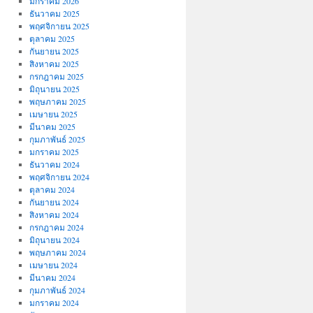
มกราคม 2026
ธันวาคม 2025
พฤศจิกายน 2025
ตุลาคม 2025
กันยายน 2025
สิงหาคม 2025
กรกฎาคม 2025
มิถุนายน 2025
พฤษภาคม 2025
เมษายน 2025
มีนาคม 2025
กุมภาพันธ์ 2025
มกราคม 2025
ธันวาคม 2024
พฤศจิกายน 2024
ตุลาคม 2024
กันยายน 2024
สิงหาคม 2024
กรกฎาคม 2024
มิถุนายน 2024
พฤษภาคม 2024
เมษายน 2024
มีนาคม 2024
กุมภาพันธ์ 2024
มกราคม 2024