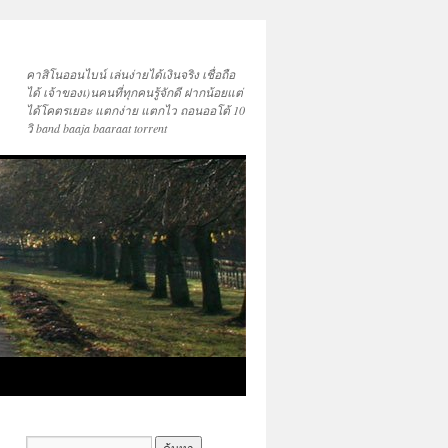
คาสิโนออนไบน์ เล่นง่ายได้เงินจริง เชื่อถือ
ได้ เจ้าของเ)นคนที่ทุกคนรู้จักดี ฝากน้อยแต่
ได้โคตรเยอะ แตกง่าย แตกไว ถอนออโต้ 10
วิ band baaja baaraat torrent