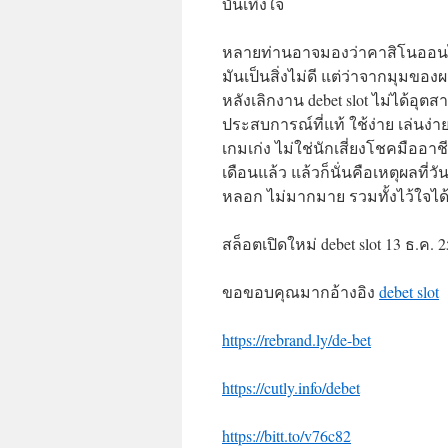
บันเทิงใจ
หลายท่านอาจมองว่าคาสิโนออนไ
มันเป็นสิ่งไม่ดี แต่ว่าจากมุมของผ
หลังเลิกงาน debet slot ไม่ได้อุต
ประสบการณ์ที่แท้ ใช้ง่าย เล่นง่
เกมเก่ง ไม่ใช่นักเสี่ยงโชคมืออาช
เดือนแล้ว แล้วก็นั่นคือเหตุผลที่
หลอก ไม่มากมาย รวมทั้งไว้ใจได้
สล็อตเปิดใหม่ debet slot 13 ธ.ค.
ขอขอบคุณมากอ้างอิง
debet slot
https://rebrand.ly/de-bet
https://cutly.info/debet
https://bitt.to/v76c82