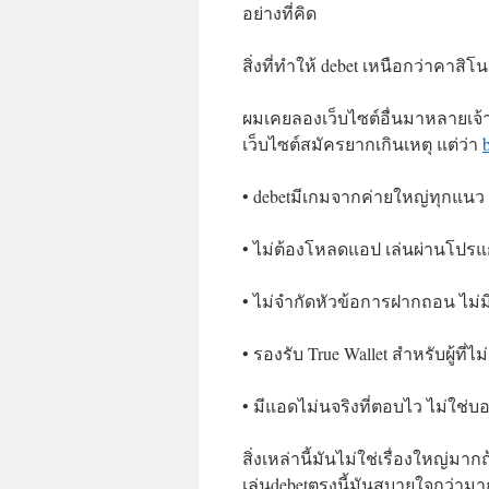
อย่างที่คิด
สิ่งที่ทำให้ debet เหนือกว่าคาสิ
ผมเคยลองเว็บไซต์อื่นมาหลายเจ้
เว็บไซต์สมัครยากเกินเหตุ แต่ว่า
• debetมีเกมจากค่ายใหญ่ทุกแนว อ
• ไม่ต้องโหลดแอป เล่นผ่านโปรแก
• ไม่จำกัดหัวข้อการฝากถอน ไม่มี
• รองรับ True Wallet สำหรับผู้ที
• มีแอดไม่นจริงที่ตอบไว ไม่ใช
สิ่งเหล่านี้มันไม่ใช่เรื่องใหญ่มาก
เล่นdebetตรงนี้มันสบายใจกว่ามา