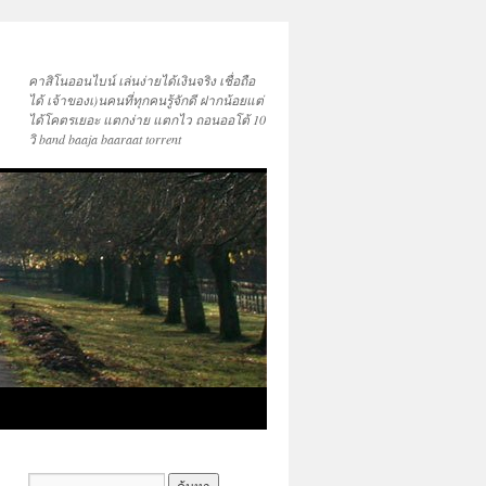
คาสิโนออนไบน์ เล่นง่ายได้เงินจริง เชื่อถือ
ได้ เจ้าของเ)นคนที่ทุกคนรู้จักดี ฝากน้อยแต่
ได้โคตรเยอะ แตกง่าย แตกไว ถอนออโต้ 10
วิ band baaja baaraat torrent