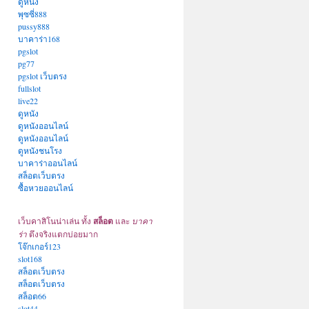
ดูหนัง
พุซซี่888
pussy888
บาคาร่า168
pgslot
pg77
pgslot เว็บตรง
fullslot
live22
ดูหนัง
ดูหนังออนไลน์
ดูหนังออนไลน์
ดูหนังชนโรง
บาคาร่าออนไลน์
สล็อตเว็บตรง
ซื้อหวยออนไลน์
เว็บคาสิโนน่าเล่น ทั้ง
สล็อต
และ
บาคา
ร่า
ตึงจริงแตกบ่อยมาก
โจ๊กเกอร์123
slot168
สล็อตเว็บตรง
สล็อตเว็บตรง
สล็อต66
slot44