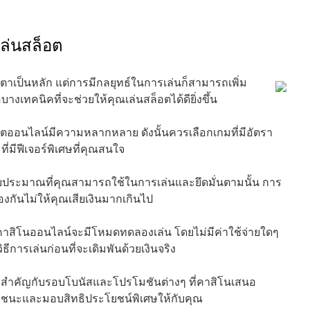
เล่นสล็อต
ะตาเป็นหลัก แต่การมีกลยุทธ์ในการเล่นก็สามารถเพิ่ม
างเทคนิคที่จะช่วยให้คุณเล่นสล็อตได้ดียิ่งขึ้น
อตออนไลน์มีความหลากหลาย ดังนั้นควรเลือกเกมที่มีอัตรา
ที่มีฟีเจอร์พิเศษที่คุณสนใจ
ประมาณที่คุณสามารถใช้ในการเล่นและยึดมั่นตามนั้น การ
ป้องกันไม่ให้คุณเสียเงินมากเกินไป
คาสิโนออนไลน์จะมีโหมดทดลองเล่น โดยไม่มีค่าใช้จ่ายใดๆ
ธีการเล่นก่อนที่จะเดิมพันด้วยเงินจริง
มสำคัญกับรอบโบนัสและโปรโมชันต่างๆ ที่คาสิโนเสนอ
รชนะและมอบสิทธิประโยชน์พิเศษให้กับคุณ