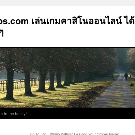
ips.com เล่นเกมคาสิโนออนไลน์ ได้
ๆ
 to the family!
Ho To (Do) Ut9win Without Leaving Your Office(House).
→