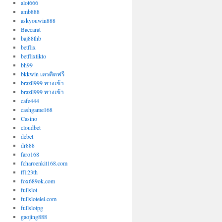
alot666
amb888
askyouwin888
Baccarat
baj88thb
betflix
betflixtikto
bh99
bkkwin เครดิตฟรี
brazil999 ทางเข้า
brazil999 ทางเข้า
cafe444
cashgame168
Casino
cloudbet
debet
dr888
faro168
fcharoenkit168.com
ff123th
fox689ok.com
fullslot
fullsloteiei.com
fullslotpg
gaojing888