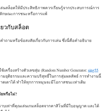
เล่นสล็อตให้มีประสิทธิภาพควรเรียนรู้จากประสบการณ์การ
ถึงลักษณะการชนะหรือการแพ้
่ยวกับสล็อต
ำถามหรือข้อสงสัยเกี่ยวกับการเล่น ซึ่งนี่คือคำอธิบาย
เครื่องสร้างตัวเลขสุ่ม (Random Number Generator:
sing55
ามยุติธรรมและความบริสุทธิ์ในการสุ่มผลลัพธ์ การทำงานนี้
คาดเดาได้ ทำให้ทุกการหมุนจะมีโอกาสชนะเท่าเดิม
ยหรือไม่?
บเท่าที่คุณเล่นเกมสล็อตจากคาสิโนที่มีใบอนุญาต และได้