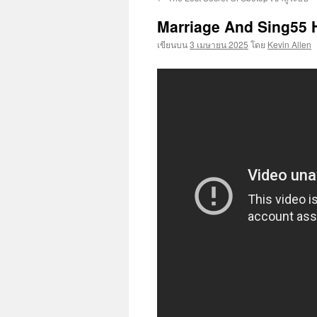
ยัง
Marriage And Sing55 
เนื้อหา
เขียนบน
3 เมษายน 2025
โดย
Kevin Allen