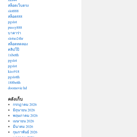
สล็อตเว็บตรง
slot888
สล็อต888
pgslot
pussy888
บาคาร่า
slotxo24hr
สล็อตทดลอง
คลิปโป๊
1xbetth
pgslot
pgslot
kiss918
pgslotth
188betth
doomovie hd
คลังเก็บ
กรกฎาคม 2026
มิถุนายน 2026
พฤษภาคม 2026
เมษายน 2026
มีนาคม 2026
กุมภาพันธ์ 2026