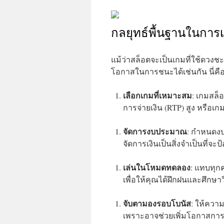
กลยุทธ์พื้นฐานในการ
แม้ว่าสล็อตจะเป็นเกมที่ใช้ดวงช
โอกาสในการชนะได้เช่นกัน นี่คือบ
เลือกเกมที่เหมาะสม
: เกมสล็
การจ่ายเงิน (RTP) สูง หรือเกม
จัดการงบประมาณ
: กำหนดงบ
จัดการเงินเป็นสิ่งจำเป็นที่จะ
เล่นในโหมดทดลอง
: แทบทุก
เพื่อให้คุณได้ฝึกฝนและศึกษาวิ
จับตามองรอบโบนัส
: ให้ควา
เพราะอาจช่วยเพิ่มโอกาสกา