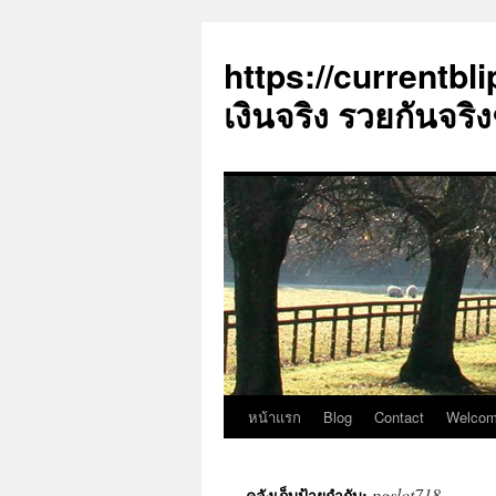
https://currentbl
เงินจริง รวยกันจริง
หน้าแรก
Blog
Contact
Welcome
ข้าม
ไป
pgslot718
คลังเก็บป้ายกำกับ: