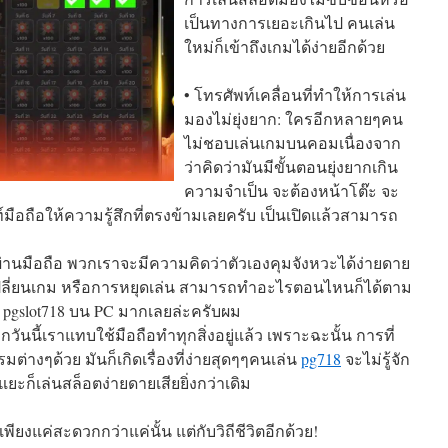
เป็นทางการเยอะเกินไป คนเล่น
ใหม่ก็เข้าถึงเกมได้ง่ายอีกด้วย
• โทรศัพท์เคลื่อนที่ทำให้การเล่น
มองไม่ยุ่งยาก: ใครอีกหลายๆคน
ไม่ชอบเล่นเกมบนคอมเนื่องจาก
ว่าคิดว่ามันมีขั้นตอนยุ่งยากเกิน
ความจำเป็น จะต้องหน้าโต๊ะ จะ
มือถือให้ความรู้สึกที่ตรงข้ามเลยครับ เป็นเปิดแล้วสามารถ
นผ่านมือถือ พวกเราจะมีความคิดว่าตัวเองคุมจังหวะได้ง่ายดาย
เปลี่ยนเกม หรือการหยุดเล่น สามารถทำอะไรตอนไหนก็ได้ตาม
pgslot718 บน PC มากเลยล่ะครับผม
ันนี้เราแทบใช้มือถือทำทุกสิ่งอยู่แล้ว เพราะฉะนั้น การที่
มต่างๆด้วย มันก็เกิดเรื่องที่ง่ายสุดๆๆคนเล่น
pg718
จะไม่รู้จัก
ยะก็เล่นสล็อตง่ายดายเสียยิ่งกว่าเดิม
พียงแค่สะดวกกว่าแค่นั้น แต่กับวิถีชีวิตอีกด้วย!