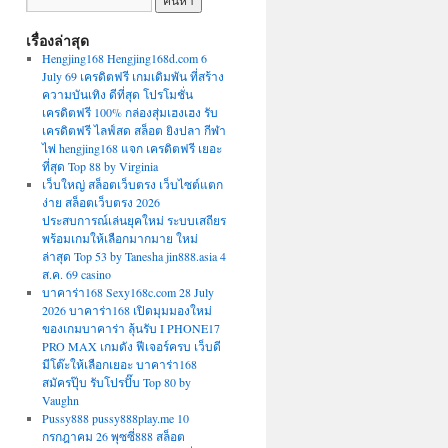
เรื่องล่าสุด
Hengjing168 Hengjing168d.com 6
July 69 เครดิตฟรี เกมเดิมพัน ที่สร้าง
ความบันเทิง ดีที่สุด โปรโมชั่น
เครดิตฟรี 100% กล่องสุ่มเฮงเฮง รับ
เครดิตฟรี ไลฟ์สด สล็อต ยิงปลา กีฬา
ไพ่ hengjing168 แจก เครดิตฟรี เยอะ
ที่สุด Top 88 by Virginia
เว็บใหญ่ สล็อตเว็บตรง เว็บไซต์แตก
ง่าย สล็อตเว็บตรง 2026
ประสบการณ์เล่นยุคใหม่ ระบบเสถียร
พร้อมเกมให้เลือกมากมาย ใหม่
ล่าสุด Top 53 by Tanesha jin888.asia 4
ส.ค. 69 casino
บาคาร่า168 Sexy168c.com 28 July
2026 บาคาร่า168 เปิดมุมมองใหม่
ของเกมบาคาร่า ลุ้นรับ I PHONE17
PRO MAX เกมดัง ฟีเจอร์ครบ เว็บดี
มีโต๊ะให้เลือกเยอะ บาคาร่า168
สมัครปุ๊บ รับโปรปั๊บ Top 80 by
Vaughn
Pussy888 pussy888play.me 10
กรกฎาคม 26 พุซซี่888 สล็อต