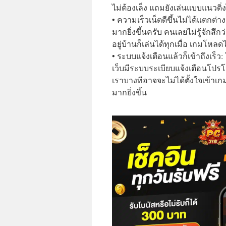
ไม่ต้องเล็ง แถมยังเล่นแบบแนวดิ่
• ความเร็วเน็ตดีขึ้นไม่ได้แตกต่าง
มากยิ่งขึ้นครับ คนเลยไม่รู้จักสึ
อยู่บ้านก็เล่นได้ทุกเมื่อ เกมโหลด
• ระบบแจ้งเตือนแล้วก็เข้าถึงเร็ว
เว็บมีระบบระเบียบแจ้งเตือนโปรโ
เราบางทีอาจจะไม่ได้ตั้งใจเข้าเก
มากยิ่งขึ้น