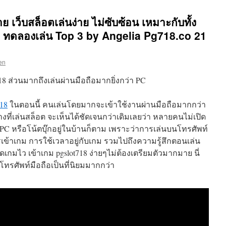
าย เว็บสล็อตเล่นง่าย ไม่ซับซ้อน เหมาะกับทั้ง
ำ ทดลองเล่น Top 3 by Angelia Pg718.co 21
en
8 ส่วนมากถึงเล่นผ่านมือถือมากยิ่งกว่า PC
718
ในตอนนี้ คนเล่นโดยมากจะเข้าใช้งานผ่านมือถือมากกว่า
ี่เล่นสล็อต จะเห็นได้ชัดเจนกว่าเดิมเลยว่า หลายคนไม่เปิด
 PC หรือโน้ตบุ๊กอยู่ในบ้านก็ตาม เพราะว่าการเล่นบนโทรศัพท์
การเข้าเกม การใช้เวลาอยู่กับเกม รวมไปถึงความรู้สึกตอนเล่น
ดเกมไว เข้าเกม pgslot718 ง่ายๆไม่ต้องเตรียมตัวมากมาย นี่
่โทรศัพท์มือถือเป็นที่นิยมมากกว่า