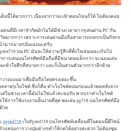
็นนี้ได้มากกว่า เนื่องจากว่าจะเข้าตอนไหนก็ได้ ไม่ต้องคอย
อคนที่มีเวลาจำกัดมักไม่ได้มีช่วงเวลายาวๆเล่นผ่าน PC กัน
กับชีวิตมากกว่า เพราะการเล่นผ่านมือถือสามารถแทรกเป็นกิจกร
หน้ามากมายๆนั่นเองนะครับ
 pgslot718 บน PC มันจะให้ความรู้สึกที่ตั้งใจเล่นเยอะเกินไป
ว่าการเล่นบนโทรศัพท์มือถือที่มีขนาดจอเล็กกว่า จะนอนเล่น
วามเข้าใจสึกที่สบายกว่า และก็เป็นส่วนตัวมากกว่าอีกด้วย
ถูกวางแบบมาเพื่อมือถือโดยตรงเยอะขึ้น
นกับหลายๆเว็บไซต์ ซึ่งก็คือ ทำเว็บไซต์คอมก่อนแล้วพอหลังจาก
่ แต่ในช่วงเวลานี้มันไม่ใช่แล้วล่ะขอรับ พวกเราทำเว็บไซต์
ื่อให้การใช้แรงงานนั้นง่ายที่สุด พอเล่น pg718 บนโทรศัพท์มือ
นด้วย
น:
pgslot718
เว็บPgslot718 บนโทรศัพท์เคลื่อนที่ในตอนนี้ดีไซน์
ก ตำแหน่งการวางปุ่มต่างๆทำให้กดได้อย่างสะดวก ไม่ต้องซูม