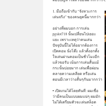
1. มือถือเข้ากับ “จังหวะการ
เล่นจริง” ของคนยุคนี้มากกว่า
อย่างที่ผมบอก การเล่น
pgslot718 นั้นเปลี่ยนไปเยอะ
แยะ เพราะเหตุว่าคนเล่น
ปัจจุบันนี้ไม่ได้อยากต้องการ
เปิดคอม นั่งโต๊ะ แล้วตั้งอกตั้ง
ใจเล่นผ่านคอมเป็นชั่วโมงอีก
แล้วขอรับ เน้นการเล่นสั้นแม้
กระนั้นบ่อยมาก เล่นเพื่อผ่อน
คลายความเคลียด หรือเล่น
ตอนมีเวลาว่างสั้นๆกันมากกว่า
• เปิดเกมได้โดยทันที: ผมเชื่อ
ว่ามีคนเป็นแบบผมแน่ๆ ผมมัก
ไม่ได้เตรียมตัวจะเล่นสล็อต