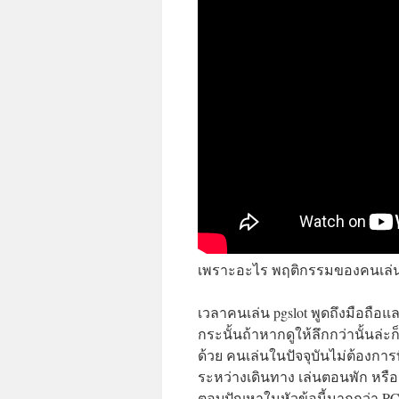
เพราะอะไร พฤติกรรมของคนเล่น pg
เวลาคนเล่น pgslot พูดถึงมือถือแ
กระนั้นถ้าหากดูให้ลึกกว่านั้นล่ะ
ด้วย คนเล่นในปัจจุบันไม่ต้องกา
ระหว่างเดินทาง เล่นตอนพัก หรือเล
ตอบปัญหาในหัวข้อนี้มากกว่า PC 