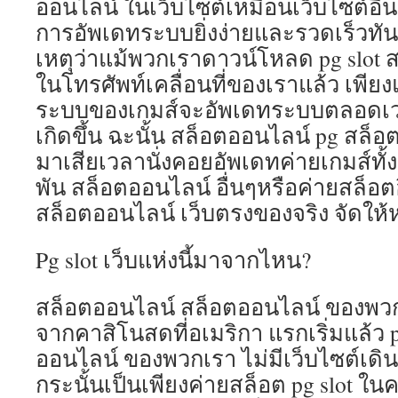
ออนไลน์ ในเว็บไซต์เหมือนเว็บไซต์อื่
การอัพเดทระบบยิ่งง่ายและรวดเร็วทัน
เหตุว่าแม้พวกเราดาวน์โหลด pg slot 
ในโทรศัพท์เคลื่อนที่ของเราแล้ว เพียงแ
ระบบของเกมส์จะอัพเดทระบบตลอดเว
เกิดขึ้น ฉะนั้น สล็อตออนไลน์ pg สล็
มาเสียเวลานั่งคอยอัพเดทค่ายเกมส์ทั้ง
พัน สล็อตออนไลน์ อื่นๆหรือค่ายสล็อตอื
สล็อตออนไลน์ เว็บตรงของจริง จัดให้
Pg slot เว็บแห่งนี้มาจากไหน?
สล็อตออนไลน์ สล็อตออนไลน์ ของพวก
จากคาสิโนสดที่อเมริกา แรกเริ่มแล้ว 
ออนไลน์ ของพวกเรา ไม่มีเว็บไซต์เดิ
กระนั้นเป็นเพียงค่ายสล็อต pg slot ใน