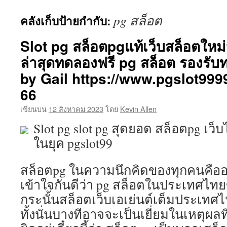
ยัง
pg สล็อต
คลังเก็บป้ายกำกับ:
เนื้อหา
Slot pg สล็อตpgแท้เว็บสล็อตใหม่ล
ล่าสุดทดลองฟรี pg สล็อต รองรับ
by Gail https://www.pgslot9999
66
เขียนบน
12 สิงหาคม 2023
โดย
Kevin Allen
Slot pg slot pg สุดยอด สล็อตpg เว็
ในยุค pgslot99
สล็อตpg ในความนึกคิดของทุกคนคืออะไ
เข้าใจกันดีว่า pg สล็อตในประเทศไทยข
กระนั้นสล็อตเว็บเอเย่นต์เต็มประเท
ทั้งนั่นบางทีอาจจะเป็นเยี่ยมในเหตุผลท