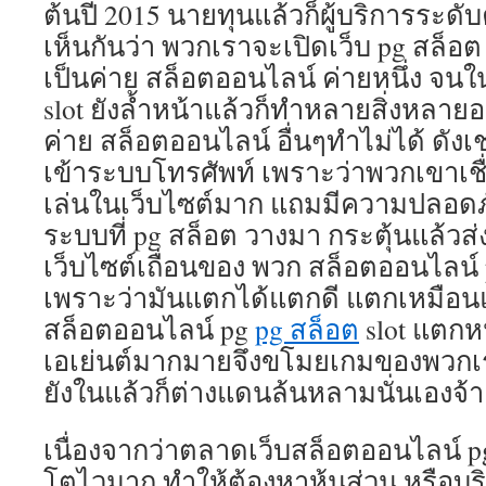
ต้นปี 2015 นายทุนแล้วก็ผู้บริการระด
เห็นกันว่า พวกเราจะเปิดเว็บ pg สล็อ
เป็นค่าย สล็อตออนไลน์ ค่ายหนึ่ง จนใ
slot ยังล้ำหน้าแล้วก็ทำหลายสิ่งหลายอย
ค่าย สล็อตออนไลน์ อื่นๆทำไม่ได้ ดังเ
เข้าระบบโทรศัพท์ เพราะว่าพวกเขาเชื
เล่นในเว็บไซต์มาก แถมมีความปลอดภั
ระบบที่ pg สล็อต วางมา กระตุ้นแล้วส่
เว็บไซต์เถื่อนของ พวก สล็อตออนไลน์ 
เพราะว่ามันแตกได้แตกดี แตกเหมือนแ
สล็อตออนไลน์ pg
pg สล็อต
slot แตกหน
เอเย่นต์มากมายจึงขโมยเกมของพวกเร
ยังในแล้วก็ต่างแดนล้นหลามนั่นเองจ้า
เนื่องจากว่าตลาดเว็บสล็อตออนไลน์ p
โตไวมาก ทำให้ต้องหาหุ้นส่วน หรือบร