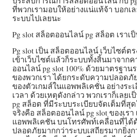
ประสบการณ์การสล็อตออนไลน์ กับ pg s
ที่พวกเรามอบให้อย่างแน่แท้จ้า บอกเล
ระบบไปเลยนะ
Pg slot สล็อตออนไลน์ pg สล็อต เราเป
Pg slot เป็น สล็อตออนไลน์ เว็บไซต์ต
เข้าเว็บไซต์แล้วก็ระบบทั้งสิ้นมาจาก
ออนไลน์ pg slot 100% ด้วยมาตรฐานร
ของพวกเรา ได้ยกระดับความปลอดภัย
ของตัวเกมส์ในแอพพลิเคชั่น อย่างระเ
เวลา ด้วยเหตุดังกล่าว พวกเราก็เลยเ
pg สล็อต ที่มีระบบระเบียบจัดเต็มที่ส
จริงคือ สล็อตออนไลน์ pg slot ของเรา 
แอพพลิเคชัน บนโทรศัพท์เคลื่อนที่ได้ด
ปลอดภัยมากกว่าระบบเสถียรมากยิ่งกว