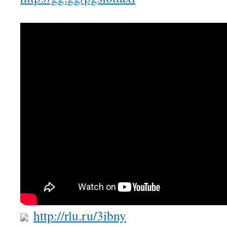
http://rlu.ru/3ibny