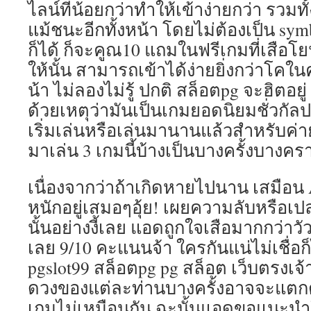
ไลน์ที่น้อยกว่าทำให้เข้าง่ายกว่า รวมทั
แม้ชนะอีกทั้งหน้า โดยไม่ต้องเป็น sym
ก็ได้ ก็จะคูณ10 แถมในฟรีเกมที่เสือ
ให้นั้น สามารถเข้าได้ง่ายยิ่งกว่าโคใ
น้า ไม่ลองไม่รู้ ปกติ สล็อตpg จะฮิตอยู
ด้วยเหตุว่ามันเป็นเกมยอดนิยมชั่วกัลป
เริ่มเล่นหรือเล่นมานานแล้วสำหรับค่า
มาเล่น 3 เกมนี้บ้างเป็นบางครั้งบางค
เนื่องจากว่าถ้าเกิดหายไปนาน เสมือ
หนักอยู่เสมอๆอุ้ย! เผยความลับหรือเปล่า
นั้นอย่างงี้เลย แอดถูกใจเสือมากกว่าว
เลย 9/10 คะแนนจ้า ใครกันแน่ไม่เชื่อ
pgslot99 สล็อตpg pg สล็อต เว็บตรง
ดวงของแต่ละท่านบางครั้งอาจจะแตกต่
เกมไม่เหมือนกัน ฉะนั้นแอดขอแนะนำ