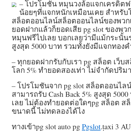
– โปรโมชัน หมุนวงล้อแจกเครดิตฟร
น้อยๆที่แจกหนักเหมือนเคย สำหรับ
สล็อตออนไลน์สล็อตออนไลน์ของพวก
ยอดฝากแล้วก็ยอดเสีย pg slot ของ
หมุนฟรีไปเลย บอกเลยว่ามีแม้กระนั้น
สูงสุด 5000 บาท รวมทั้งยังมีแจกทองค
– ทุกยอดฝากรับกับเรา pg สล็อต เว็บ
โลก 5% ทำยอดสองเท่า ไม่จำกัดปริมาณ
– โปรโมชันจาก pg slot สล็อตออนไลน
สามารถรับ Cash Back 5% สูงสุด 5000
เลย ไม่ต้องทำยอดต่อใดๆpg สล็อต สล
ขนาดนี้ ไม่ทดลองได้ไง
ทางเข้าpg slot auto pg
Pgslot
.taxi 3 A