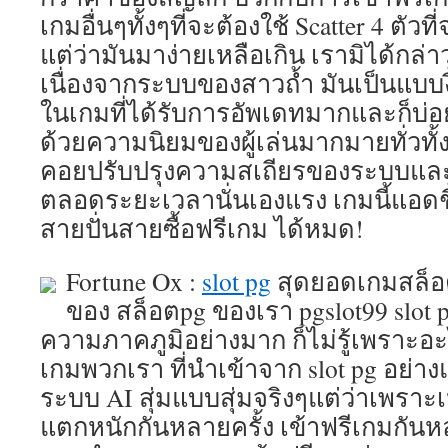
เกมอื่นๆทั้งๆที่จะต้องใช้ Scatter 4 ตัวท
แต่ว่ามันมาง่ายเหลือเกิน เรามิได้กล
เนื่องจากระบบของสาวถ้ำ มันเป็นแบบงี้
ในเกมที่ได้รับการอัพเดทมากและก็บ่อย
ด้วยความนิยมของผู้เล่นมากมายทั่วทั้
คอยปรับปรุงความสเถียรของระบบและกา
ตลอดระยะเวลานั่นเองแรง เกมนี้แอดชี
สายปั่นสายซื้อฟรีเกม ได้หมด!
Fortune Ox :
slot pg
สุดยอดเกมสล็อต
ของ สล็อตpg ของเรา pgslot99 slot
ความภาคภูมิอย่างมาก ก็ไม่รู้เพราะอ
เกมพวกเรา ที่นำเข้าจาก slot pg อย่างแท
ระบบ AI สุ่มแบบสุ่มจริงๆแต่ว่าเพราะเ
แตกหนักกันหลายครั้ง เข้าฟรีเกมกันหล