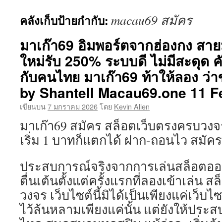
ยัง
macau69 สมัคร
คลังเก็บป้ายกำกับ:
เนื้อหา
มาเก๊า69 อิมพอร์ตจากฮ่องกง สาย
ใหม่รับ 250% ระบบดี ไม่มีสะดุด 
กับคนไทย มาเก๊า69 ท้าให้ลอง ว่า
by Shantell Macau69.one 11 F
เขียนบน
7 มกราคม 2026
โดย
Kevin Allen
มาเก๊า69 สมัคร สล็อตเว็บตรงครบวงจ
เริ่ม 1 บาทก็แตกได้ ฝาก-ถอนไว สมัคร
ประสบการณ์จริงจากการเล่นสล็อตออนไล
ตื่นเต้นตั้งแต่ครั้งแรกที่ลองเข้าเล่น
วงจร เว็บไซต์นี้มิได้เป็นเพียงแค่เว็บ
ไว้ล้นหลามเพียงแค่นั้น แต่ยังให้ประสบ