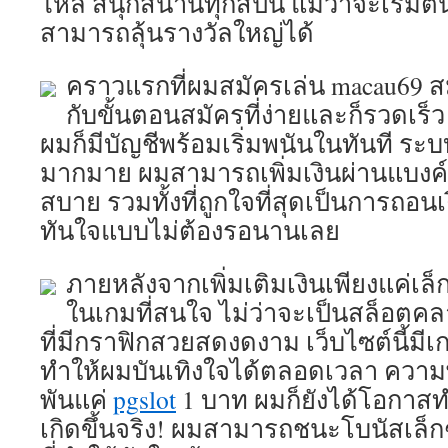
ไหล สนุกสนานทุกสปิน แม้ว่าจะเริ่มต้น
สามารถลุ้นรางวัลใหญ่ได้
คราวแรกที่ผมสมัครเล่น macau69 ส
กับขั้นตอนสมัครที่ง่ายและก็รวดเร็ว 
ผมก็มีบัญชีพร้อมเริ่มพนันในทันที ร
มากมาย ผมสามารถเพิ่มเงินผ่านแบงค
สบาย รวมทั้งที่ถูกใจที่สุดเป็นการถอนเ
ทันใจแบบไม่ต้องรอนานเลย
ภายหลังจากเพิ่มเติมเงินเพียงแค่เล็
ในเกมที่สนใจ ไม่ว่าจะเป็นสล็อตคล
ที่มีกราฟิกสวยสดงดงาม เว็บไซต์นี้ม
ทำให้ผมบันเทิงใจได้ตลอดเวลา ความพ
พันแค่
pgslot
1 บาท ผมก็ยังได้โอกาสทำ
เกิดขึ้นจริง! ผมสามารถชนะโบนัสเล็