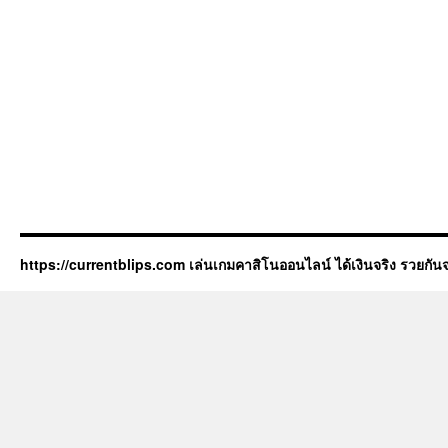
https://currentblips.com เล่นเกมคาสิโนออนไลน์ ได้เงินจริง รวยกันจ