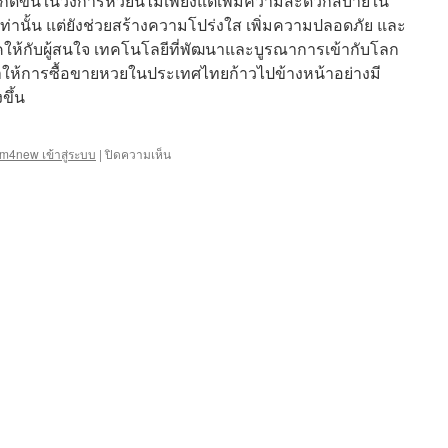
กิดขึ้นในวงการหวยนี้ไม่เพียงแต่เพิ่มความสะดวกสบายใน
่านั้น แต่ยังช่วยสร้างความโปร่งใส เพิ่มความปลอดภัย และ
คให้กับผู้สนใจ เทคโนโลยีที่พัฒนาและบูรณาการเข้ากับโลก
ทำให้การซื้อขายหวยในประเทศไทยก้าวไปข้างหน้าอย่างมี
ขึ้น
บน
m4new เข้าสู่ระบบ
|
ปิดความเห็น
Hearken
to
Your
Clients.
They’ll
Inform
you
All
About
M4new