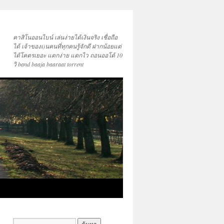
คาสิโนออนไบน์ เล่นง่ายได้เงินจริง เชื่อถือ
ได้ เจ้าของเ)นคนที่ทุกคนรู้จักดี ฝากน้อยแต่
ได้โคตรเยอะ แตกง่าย แตกไว ถอนออโต้ 10
วิ band baaja baaraat torrent