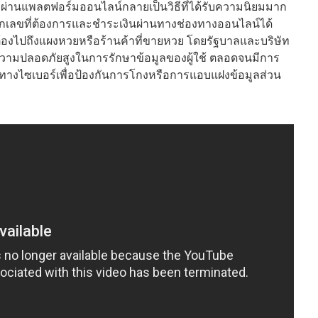
ผ่านแพลตฟอร์มออนไลน์กลายเป็นวิธีที่ได้รับความนิยมมาก
ถเลือกเลขที่ต้องการและชำระเงินผ่านทางช่องทางออนไลน์ได้
้องไปถึงแผงหวยหรือร้านค้าที่ขายหวย โดยรัฐบาลและบริษัท
วามปลอดภัยสูงในการรักษาข้อมูลของผู้ใช้ ตลอดจนมีการ
างไซเบอร์เพื่อป้องกันการโกงหรือการแอบแฝงข้อมูลส่วน