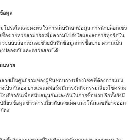
ข้อมูล
วามโปร่งใสและคงทนในการเก็บรักษาข้อมูล การนำบล็อกเชน
รซื้อขายหวยสามารถเพิ่มความโปร่งใสและลดการทุจริตใน
พ ระบบบล็อกเชนจะช่วยบันทึกข้อมูลการซื้อขาย ความเป็น
่างปลอดภัยและตรวจสอบได้
ียนหวย
ายเป็นศูนย์รวมของผู้ชื่นชอบการเสี่ยงโชคที่ต้องการแบ่ง
งเป็นกันเอง บางแพลตฟอร์มมีการจัดกิจกรรมเสี่ยงโชคร่วม
นใจเดียวกันเพื่อสนับสนุนกันและกันในการซื้อหวย อีกทั้งยังมี
่ยนข้อมูลข่าวสารเกี่ยวกับเลขเด็ด แนวโน้มเลขที่อาจออก
วข้อง