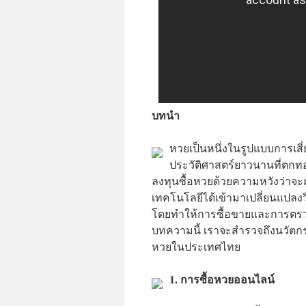
บทนำ
หวยเป็นหนึ่งในรูปแบบการเสี
ประวัติศาสตร์ยาวนานที่ตกทอ
ลงทุนซื้อหวยด้วยความหวังว่าจะ
เทคโนโลยีได้เข้ามาเปลี่ยนแปล
โดยทำให้การซื้อขายและการตรว
บทความนี้ เราจะสำรวจถึงนวัตก
หวยในประเทศไทย
1. การซื้อหวยออนไลน์