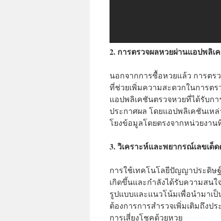
2. การตรวจผลหวยผ่านแอปพลิเค
นอกจากการซื้อหวยแล้ว การตรวจ
ที่ช่วยเพิ่มความสะดวกในการต
แอปพลิเคชันตรวจหวยที่ได้รับการ
ประกาศผล โดยแอปพลิเคชันเหล่านี
โยงข้อมูลโดยตรงจากหน่วยงานท
3. วิเคราะห์และพยากรณ์เลขเด็ด
การใช้เทคโนโลยีปัญญาประดิษฐ์ (
เกิดขึ้นและกำลังได้รับความสนใจ
รูปแบบและแนวโน้มเพื่อนำมาเป็นแ
ต้องการการสำรวจเพิ่มเติมถึงปร
การเสี่ยงโชคด้วยหวย