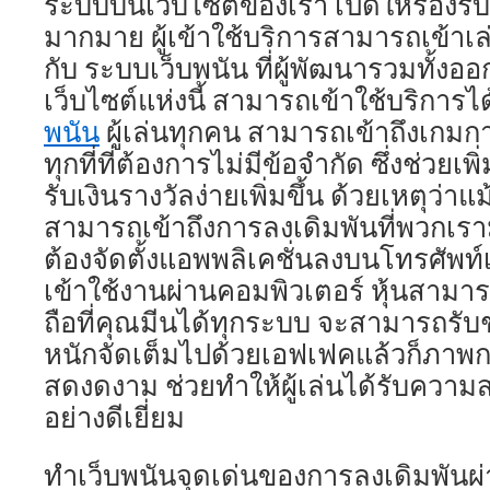
ระบบบนเว็บไซต์ของเรา เปิดให้รองรับผู
มากมาย ผู้เข้าใช้บริการสามารถเข้าเ
กับ ระบบเว็บพนัน ที่ผู้พัฒนารวมทั้งอ
เว็บไซต์แห่งนี้ สามารถเข้าใช้บริการไ
พนัน
ผู้เล่นทุกคน สามารถเข้าถึงเกมกา
ทุกที่ที่ต้องการไม่มีข้อจำกัด ซึ่งช่วยเพิ
รับเงินรางวัลง่ายเพิ่มขึ้น ด้วยเหตุว่าแ
สามารถเข้าถึงการลงเดิมพันที่พวกเรา
ต้องจัดตั้งแอพพลิเคชั่นลงบนโทรศัพท์เ
เข้าใช้งานผ่านคอมพิวเตอร์ หุ้นสามาร
ถือที่คุณมีนได้ทุกระบบ จะสามารถรับ
หนักจัดเต็มไปด้วยเอฟเฟคแล้วก็ภาพก
สดงดงาม ช่วยทำให้ผู้เล่นได้รับควา
อย่างดีเยี่ยม
ทำเว็บพนันจุดเด่นของการลงเดิมพันผ่