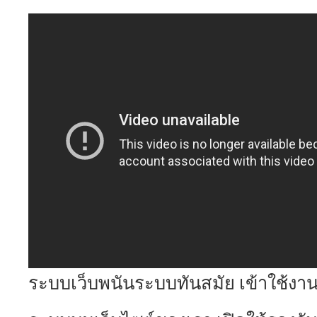
ระบบเว็บพนันระบบทันสมัย เข้าใช้งาน