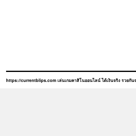
https://currentblips.com เล่นเกมคาสิโนออนไลน์ ได้เงินจริง รวยกันจ