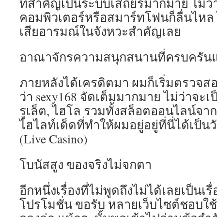
ที่สำคัญเป็นระบบเสถียรมากมาย ไม่ว่
คอมพิวเตอร์หรือสมาร์ทโฟนก็ลื่นไหล 
เสียอารมณ์ในจังหวะสำคัญเลย
อาณาจักรความสนุกสนานที่ครบครันแ
ภายหลังได้เครดิตมา ผมก็เริ่มตรวจส
ว่า sexy168 จัดเต็มมากมาย ไม่ว่าจะเป
รูเล็ต, ไฮโล รวมทั้งสล็อตออนไลน์จากค
ไฮไลท์เด็ดที่ทำให้ผมอยู่อยู่ที่นี่ได้เป
(Live Casino)
โบนัสสูง ของจริงไม่จกตา
อีกหนึ่งเรื่องที่ไม่พูดถึงไม่ได้เลยเป็นเ
โปรโมชั่น ขอรับ หลายเว็บไซต์ชอบใช้