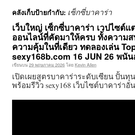
ยัง
เซ็กซี่บาคาร่า
คลังเก็บป้ายกำกับ:
เนื้อหา
เว็บใหญ่ เซ็กซี่บาคาร่า เวปไซต์แ
ออนไลน์ที่คัดมาให้ครบ ทั้งความ
ความคุ้มในที่เดียว ทดลองเล่น T
sexy168b.com 16 JUN 26 พนัน
เขียนบน
29 พฤษภาคม 2026
โดย
Kevin Allen
เปิดเผยสูตรบาคาร่าระดับเซียน ปั้นทุนห
พร้อมรีวิว sexy168 เว็บไซต์บาคาร่าอัน