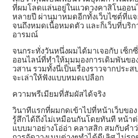
ที่ผมโลดแล่นอยู่ในแวดวงคาสิโนออ
หลายปี ผ่านมาหมดอีกทั้งเว็บไซต์ที่แจ
จนถึงหมดเนื้อหมดตัว และก็เว็บที่บริก
อารมณ์
จนกระทั่งวันหนึ่งผมได้มาเจอกับ เซ็กซ
ออนไลน์ที่ทำให้มุมมองการเดิมพันขอ
วสาน รวมทั้งนี่เป็นเรื่องราวจากประ
จะเล่าให้ฟังแบบหมดเปลือก
ความพรีเมียมที่สัมผัสได้จริง
วินาทีแรกที่ผมกดเข้าไปที่หน้าเว็บของ
รู้สึกได้ถึงไม่เหมือนกันโดยทันที หน้า
แบบมาอย่างโอ่อ่า คลาสสิก สมกับคำว่
การจัดวางเมนูต่างๆทำได้ดีเลิศ ไม่