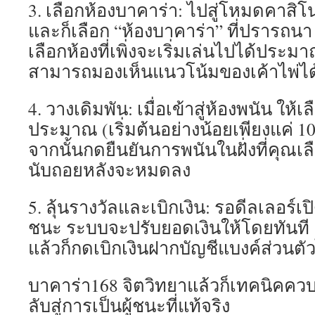
3. เลือกห้องบาคาร่า: ไปสู่โหมดคาสิ
และก็เลือก “ห้องบาคาร่า” ที่ปรารถน
เลือกห้องที่เพิ่งจะเริ่มเล่นไปได้ประมา
สามารถมองเห็นแนวโน้มของเค้าไพ่ได้
4. วางเดิมพัน: เมื่อเข้าสู่ห้องพนัน ให้
ประมาณ (เริ่มต้นอย่างน้อยเพียงแค่ 10
จากนั้นกดยืนยันการพนันในฝั่งที่คุณเล
นับถอยหลังจะหมดลง
5. ลุ้นรางวัลและเบิกเงิน: รอดีลเลอร์เป
ชนะ ระบบจะปรับยอดเงินให้โดยทันที เ
แล้วก็กดเบิกเงินฝากบัญชีแบงค์ส่วนตั
บาคาร่า168 จิตวิทยาแล้วก็เทคนิคควบค
ลับสู่การเป็นผู้ชนะที่แท้จริง