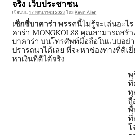
จริง เว็บประชาชน
เขียนบน
17 พฤษภาคม 2023
โดย
Kevin Allen
เซ็กซี่บาคาร่า
พรรคนี้ไม่รู้จะเล่นอะ
คาร่า MONGKOL88 คุณสามารถสร้างร
บาคาร่า บนโทรศัพท์มือถือในแบบอย่าง
ปรารถนาได้เลย ที่จะหาช่องทางที่ดีเยี
หาเงินที่ดีได้จริง
พ
ที
ท
ถื
พื
ที
โ