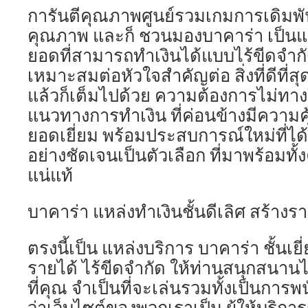
การันตีคุณภาพศูนย์รวมเกมการเดิมพ
คุณภาพ และก็ ชวนมองบาคาร่า เป็นแห
ยอดที่สามารถทำเงินได้แบบไร้ขีดจำกั
เหมาะสมต่อหัวใจสำคัญต่อ สิ่งที่ดีที่
แล้วก็เต็มไปด้วย ความต้องการไม่ทางใ
แนวทางการทำเงิน ที่ค่อนข้างมีความคุ้
ยอดเยี่ยม พร้อมประสบการณ์ใหม่ที่ได
อย่างชัดเจนเป็นตัวเลือก ที่มาพร้อมทั้
แน่แท้
บาคาร่า แหล่งทำเงินชั้นดีเลิศ สร้างร
ตรงนี้เป็น แหล่งบริการ บาคาร่า ชั้นเย
รายได้ ไร้ขีดจำกัด ให้ท่านสนุกสนานได้
ที่คุณ จำเป็นที่จะเล่นรวมทั้งเป็นการ
ว่าเว็บไซต์ของพวกเราเป็น ผู้ให้บริกา