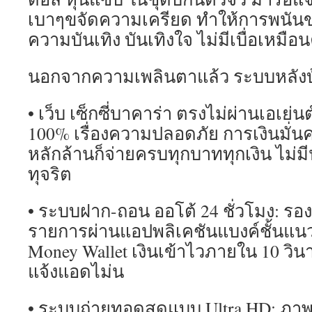
เบาๆขจัดความเครียด ทำให้การพนันข
ความบันเทิง บันเทิงใจ ไม่มีเบื่อเหมือ
นอกจากความเพลินตาแล้ว ระบบหลังบ้
• เว็บ เซ็กซี่บาคาร่า ตรงไม่ผ่านเอเย่นต
100% เรื่องความปลอดภัย การเงินมั่น
หลักล้านก็จ่ายครบทุกบาททุกเงิน ไม่ม
ทุจริต
• ระบบฝาก-ถอน ออโต้ 24 ชั่วโมง: ร
รายการผ่านแอปพลิเคชันแบงค์ชั้นแนวห
Money Wallet เงินเข้าไวภายใน 10 วิน
แจ้งแอดไม่น
• ระบบถ่ายทอดสดแบบ Ultra HD: ภาพช