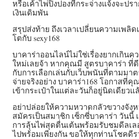
หรือเค้าไพ่ปิงปองที่กระจ่างแจ้งจะปรา
เงินเดิมพัน
สรุปส่งท้าย ถึงเวลาเปลี่ยนความเพลิดเ
โตกับ sexy168
บาคาร่าออนไลน์ไม่ใช่เรื่องยากเกิน
ใหม่เลยจ้า หากคุณมี สูตรบาคาร่า ที่ด
กับการเลือกเล่นกับเว็บพนันที่ตามม
จ่ายจริงอย่าง บาคาร่า168 โอกาสที่ค
เข้ากระเป๋าในแต่ละวันก็อยู่นิดเดียวแล
อย่าปล่อยให้ความหวาดกลัวขวางจัง
สมัครเป็นสมาชิก เซ็กซี่บาคาร่า วันนี
การลุ้นไพ่สุดตื่นเต้นพร้อมรับชมดีลเ
ไปพร้อมเพียงกัน ขอให้ทุกท่านโชคดีรว