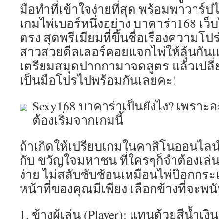
มือทำที่เข้าใจง่ายที่สุด พร้อมพาวาร์ปไป
เกมไพ่เบอร์หนึ่งอย่าง บาคาร่า168 เว็
ตรง สุดพรีเมียมที่ขึ้นชื่อเรื่องความโ
สาวสวยดีลเลอร์คอยแจกไพ่ให้ลุ้นกั
เตรียมสมุดปากกามาจดสูตร แล้วเปลี่ย
เป็นมือโปรไปพร้อมกันเลยคะ!
Sexy168 บาคาร่าเป็นยังไง? เพราะ
ต้องเริ่มจากเกมนี้
ถ้าเกิดให้เปรียบเกมในคาสิโนออนไลน์
กับ ขวัญใจมหาชน ที่ใครๆก็จำต้องเล่
ง่าย ไม่สลับซับซ้อนเหมือนไพ่ป๊อกกระ
หน้าที่ของคุณมีเพียง เลือกข้างที่จะพน
1. ข้างผู้เล่น (Player): แทนด้วยสีน้ำเงิน