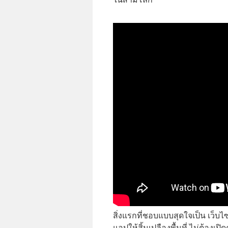
สิ่งแรกที่ชอบแบบสุดใจเป็น เว็บไ
แอปให้สิ้นเปลืองพื้นที่ ไม่ต้องเปิ