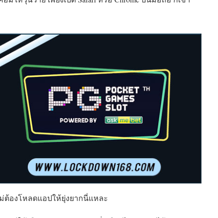
ไม่ต้องโหลดแอปให้ยุ่งยากนี่แหละ