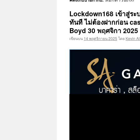
ยัง
Lockdown168 เข้าสู่ระบบ
เนื้อหา
ทันที ไม่ต้องฝากก่อน ca
Boyd 30 พฤศจิกา 2025
เขียนบน
14 พฤศจิกายน 2025
โดย
Kevin Al