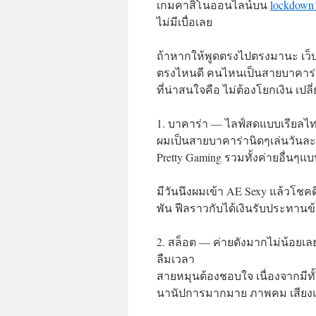
เกมคาสิโนออนไลน์บน
lockdown
ไม่มีเบื่อเลย
ถ้าหากให้พูดตรงไปตรงมานะ เว็บไ
ตรงไหนดี คนไหนเป็นสายบาคาร่า
ที่น่าสนใจคือ ไม่ต้องโยกเงิน เปล
1. บาคาร่า — ไลฟ์สดแบบเรียลไทม
ผมเป็นสายบาคาร่านิดๆเล่นวันละส
Pretty Gaming รวมทั้งค่ายอื่นๆแ
มีวันนึงผมเข้า AE Sexy แล้วโชค
พัน ฟีลราวกับได้เงินรับประทานข้
2. สล็อต — ค่ายดังมากไม่น้อยเลย
ลืมเวลา
สายหมุนต้องชอบใจ เนื่องจากมีทั้งย
นานัปการมากมาย ภาพคม เสียงแน่