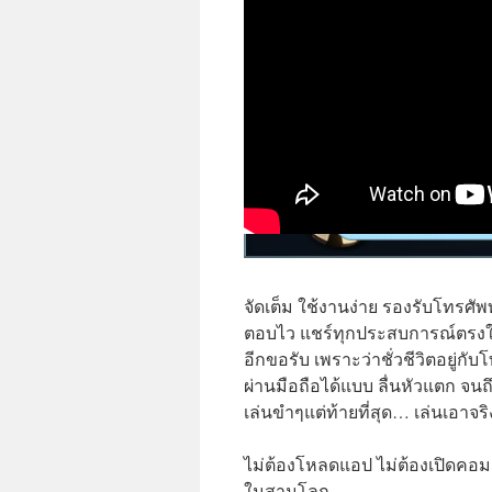
จัดเต็ม ใช้งานง่าย รองรับโทรศั
ตอบไว แชร์ทุกประสบการณ์ตรงในแบ
อีกขอรับ เพราะว่าชั่วชีวิตอยู่กั
ผ่านมือถือได้แบบ ลื่นหัวแตก จนถ
เล่นขำๆแต่ท้ายที่สุด… เล่นเอาจร
ไม่ต้องโหลดแอป ไม่ต้องเปิดคอม l
ในสามโลก