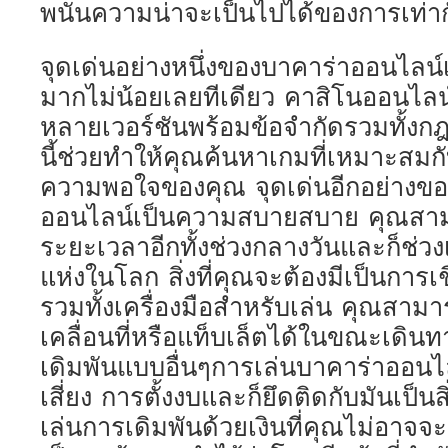
พนัน
ความน่าจะเป็นไปได้
ของ
การ
เท่า
จุดเด่น
อย่างหนึ่ง
ของ
บาคาร่า
ออนไลน์
มากไม่น้อยเลยทีเดียว
คาสิโน
ออนไลน
หลาย
เวอร์
ชัน
พร้อม
ข้อจำกัด
รวมทั้ง
ก
นี้
ช่วยทำให้
คุณ
ค้นหา
เกม
ที่
เหมาะสมก
ความพอใจ
ของ
คุณ
จุดเด่น
อีก
อย่าง
ข
ออนไลน์
เป็น
ความสบาย
สบาย
คุณ
สา
ระยะเวลา
อีกทั้ง
ช่วงกลางวัน
และก็
ช่ว
แห่ง
ใน
โลก
สิ่ง
ที่
คุณ
จะต้องมี
เป็น
การเช
รวมทั้ง
เครื่องมือ
สำหรับ
เล่น
คุณ
สามา
เคลื่อนที่
หรือ
แท็บเล็ต
ได้
ในขณะ
เดินท
เดิมพัน
แบบ
อื่นๆ
การ
เล่น
บาคาร่า
ออนไ
เสี่ยง
การ
ตั้งงบ
และก็
ยึดติด
กับ
มัน
เป็นส
เล่น
การเดิมพัน
ด้วย
เงิน
ที่
คุณ
ไม่อาจจะ