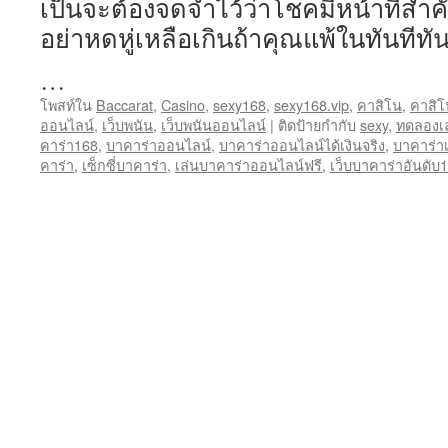
เป็น
จะต้อง
จดจำไว้
ว่า
โชค
มีหน้าที่
สำค
อย่า
หดหู่
เหลือเกิน
ถ้า
คุณ
แพ้
ในทันทีทั
…
โพสท์ใน
Baccarat
,
Casino
,
sexy168
,
sexy168.vip
,
คาสิโน
,
คาสิ
ออนไลน์
,
เว็บพนัน
,
เว็บพนันออนไลน์
|
ติดป้ายกำกับ
sexy
,
ทดลองเล
คาร่า168
,
บาคาร่าออนไลน์
,
บาคาร่าออนไลน์ได้เงินจริง
,
บาคาร่า
คาร่า
,
เซ็กซี่บาคาร่า
,
เล่นบาคาร่าออนไลน์ฟรี
,
เว็บบาคาร่าอันดับ1