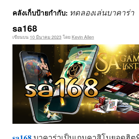
ยัง
ทดลองเล่นบาคาร่า
คลังเก็บป้ายกำกับ:
เนื้อหา
sa168
เขียนบน
10 มีนาคม 2023
โดย
Kevin Allen
sa168
บาคาร่าเป็นเกมคาสิโนยอดฮิตที่