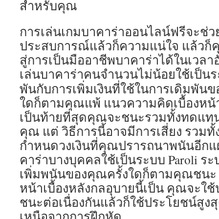
สำหรับคุณ
การเล่นเกมบาคาร่าออนไลน์ฟรีจะช่วย
ประสบการณ์แล้วก็ความแน่ใจ แล้วก
สู่การเป็นมืออาชีพบาคาร่าได้ในเวลาอัน
เล่นบาคาร่าคนจำนวนไม่น้อยใช้เป็น
พันกับการเพิ่มเงินที่ใช้ในการเดิมพันข
ใดก็ตามคุณแพ้ แนวความคิดเบื้องหน้าเบ
เป็นท้ายที่สุดคุณจะชนะรวมทั้งทดแทนก
คุณ แต่ วิธีการนี้อาจมีการเสี่ยง รวมทั้
กำหนดวงเงินที่คุณปรารถนาพนันอีกแผนก
คาร่าบางบุคคลใช้เป็นระบบ Paroli ระบบ
เพิ่มพนันของคุณครั้งใดก็ตามคุณชนะ
หน้าเบื้องหลังกลอุบายนี้เป็น คุณจะใ
ชนะต่อเนื่องกันแล้วก็ใช้ประโยชน์สู
เหนือจากการฝึกหัด