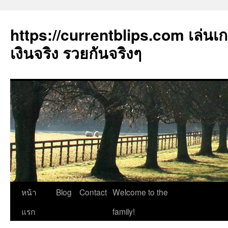
https://currentblips.com เล่นเ
เงินจริง รวยกันจริงๆ
ข้าม
หน้า
Blog
Contact
Welcome to the
ไป
แรก
family!