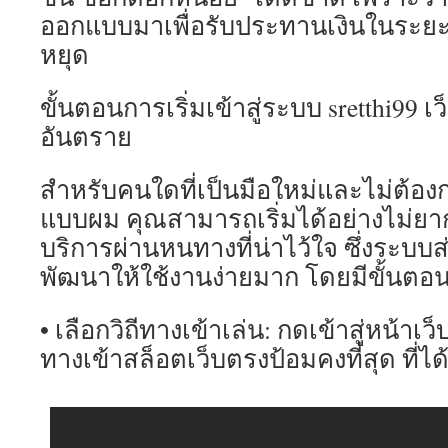
ออกแบบมาเพื่อรับประทานเงินในระย
หยุด
ขั้นตอนการเริ่มเข้าสู่ระบบ sretthi99 เ
อันตราย
สำหรับคนใดที่เป็นมือใหม่และไม่ต้องก
แบบผม คุณสามารถเริ่มได้อย่างไม่ยาก
บริการผ่านหนทางที่น่าไว้ใจ ซึ่งระบบ
พัฒนาให้ใช้งานง่ายมาก โดยมีขั้นตอนสั
• เลือกวิถีทางเข้าเล่น: กดเข้าสู่หน้าเว
ทางเข้าสล็อตเว็บตรงป้อมคงที่สุด ที่ไ