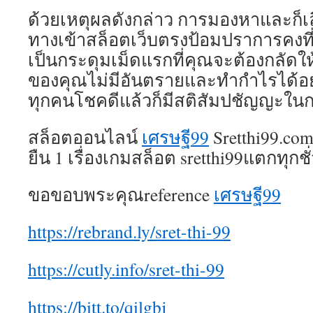
ด้วยเหตุผลดังกล่าว การมองหาและก็เล
ทางเข้าสล็อตเว็บตรงป้อมปราการคงที่สุ
เป็นกระดุมเม็ดแรกที่คุณจะต้องกลัดให้
ของคุณไม่มีอันตรายและทำกำไรได้อย่า
ทุกคนโชคดีแล้วก็มีสติสัมปชัญญะในก
สล็อตออนไลน์
เศรษฐี99
Sretthi99.com
ยืน 1 เรื่องเกมสล็อต sretthi99แตกทุกช
ขอขอบพระคุณreference
เศรษฐี99
https://rebrand.ly/sret-thi-99
https://cutly.info/sret-thi-99
https://bitt.to/qilgbj