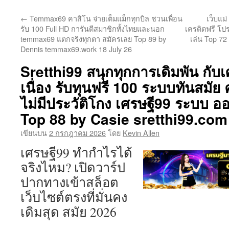
ยัง
←
Temmax69 คาสิโน จ่ายเต็มแม็กทุกบิล ชวนเพื่อน
เว็บแม
เนื้อหา
รับ 100 Full HD การันตีสมาชิกทั้งไทยและนอก
เครดิตฟรี โป
temmax69 แตกจริงทุกตา สมัครเลย Top 89 by
เล่น Top 7
Dennis temmax69.work 18 July 26
Sretthi99 สนุกทุกการเดิมพัน กับ
เนื่อง รับทุนฟรี 100 ระบบทันสมัย 
ไม่มีประวัติโกง เศรษฐี99 ระบบ อ
Top 88 by Casie sretthi99.co
เขียนบน
2 กรกฎาคม 2026
โดย
Kevin Allen
เศรษฐี99 ทำกำไรได้
จริงไหม? เปิดวาร์ป
ปากทางเข้าสล็อต
เว็บไซต์ตรงที่มั่นคง
เดิมสุด สมัย 2026