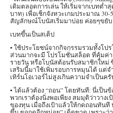
เดิมตลอดการเล่น ให้เริ่มจากเบทต่ำสุด
บาท) เพื่อเช็กจังหวะเกมประมาณ 30-
สัญลักษณ์โบนัสเริ่มมาบ่อย ค่อยๆขยับ
เบทขึ้นเป็นสเต็ป
• ใช้ประโยชน์จากกิจกรรมรวมทั้งโปรโ
ส่วนมากจะมี โปรโมชั่นสล็อต ที่คุ้มค่า
รายวัน หรือโบนัสต้อนรับสมาชิกใหม่ 
เสริมนี้มาใช้เพิ่มรอบการหมุนได้ แต่จำ
เทิร์นโอเวอร์ไม่สูงเกินความจำเป็นคร
• ได้แล้วต้อง “ถอน” โดยทันที: นี่เป็นข้
พวกเราต้องนิ่งพอเพียง สมมุติว่าวางเป้
ของทุน เมื่อถึงเป้าแล้วให้กดถอนทันที
ขึ้น ขอกดอีกหน่อย” เด็ดขาด เพราะว่