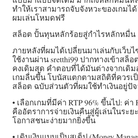
ทำให้เราสามารถจับจังหวะของเกมได้อย
ผมเล่นโหมดฟรี
สล็อต ปั้นทุนหลักร้อยสู่กำไรหลักหมื่น
ภายหลังที่ผมได้เปลี่ยนมาเล่นกับเว็บไ
ใช้งานผ่าน sretthi99 ปากทางเข้าสล็
คงเดิมสุด คำตอบที่ได้มันต่างจากเดิมอ
เกมลื่นขึ้น โบนัสแตกตามสถิติที่ควรเป็น 
สล็อต ฉบับส่วนตัวที่ผมใช้ทำเงินอยู่ปัจจุ
• เลือกเกมที่มีค่า RTP 96% ขึ้นไป: ค่า 
คืออัตราการจ่ายเงินคืนสู่ผู้เล่นในระยะยา
โอกาสชนะง่ายมากยิ่งขึ้น
• เดินเงินแบบเป็นสเต็ป (Money Manag