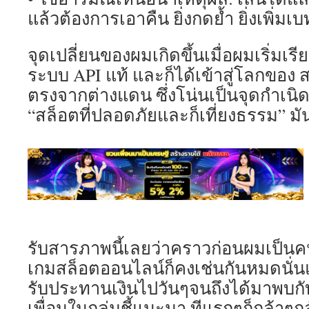
แล้วต้องการเอาคืน ยิ่งกดย้ำ ยิ่งเพิ่ม
จุดเปลี่ยนของผมเกิดขึ้นเมื่อผมเริ่มเรียน
ระบบ API แท้ และก็ได้เข้าสู่โลกของ สล
ตรงจากต่างแดน ซึ่งโน่นเป็นจุดกำเนิด
“สล็อตที่ปลอดภัยและก็เที่ยงธรรม” มันม
รับสารภาพนี้เลยว่าคราวก่อนผมเป็นคน
เกมสล็อตออนไลน์ก็คงเช่นกันหมดนั่นแ
รับประทานเงินไปวันๆจนถึงได้มาพบกับ
เพื่อนในกลุ่มชี้แนะมา ทีแรกๆก็กล้าๆก