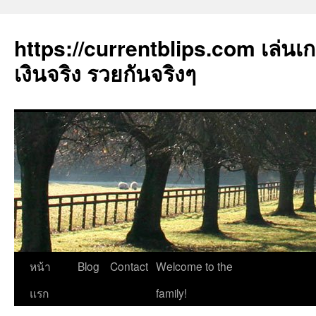
https://currentblips.com เล่นเ
เงินจริง รวยกันจริงๆ
ข้าม
หน้า
Blog
Contact
Welcome to the
ไป
แรก
family!