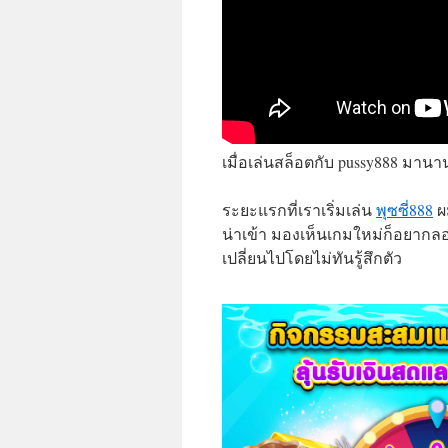
เมื่อเล่นสล็อตกับ pussy888 มานา
ระยะแรกที่เราเริ่มเล่น
พุซซี่888
ผ
น่าเข้า มองเห็นเกมใหม่ก็อยากล
เปลี่ยนไปโดยไม่ทันรู้สึกตัว