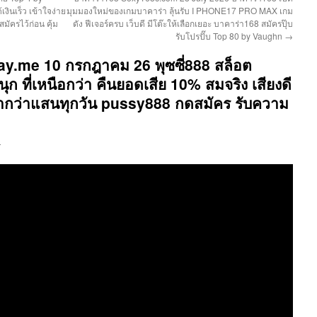
เงินเร็ว เข้าใจง่าย
มุมมองใหม่ของเกมบาคาร่า ลุ้นรับ I PHONE17 PRO MAX เกม
ัครไว้ก่อน คุ้ม
ดัง ฟีเจอร์ครบ เว็บดี มีโต๊ะให้เลือกเยอะ บาคาร่า168 สมัครปุ๊บ
รับโปรปั๊บ Top 80 by Vaughn
→
y.me 10 กรกฎาคม 26 พุซซี่888 สล็อต
 ที่เหนือกว่า คืนยอดเสีย 10% สมจริง เสียงดี
่ำกว่าแสนทุกวัน pussy888 กดสมัคร รับความ
n