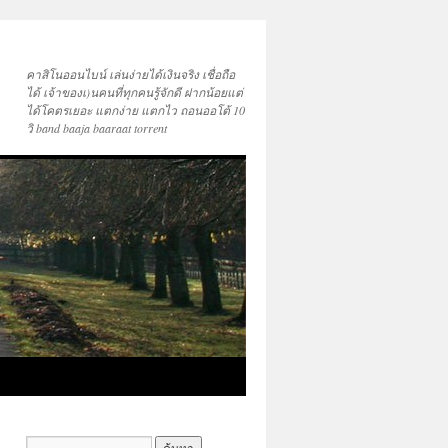
คาสิโนออนไบน์ เล่นง่ายได้เงินจริง เชื่อถือ
ได้ เจ้าของเ)นคนที่ทุกคนรู้จักดี ฝากน้อยแต่
ได้โคตรเยอะ แตกง่าย แตกไว ถอนออโต้ 10
วิ band baaja baaraat torrent