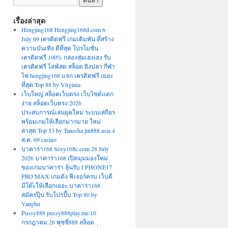
เรื่องล่าสุด
Hengjing168 Hengjing168d.com 6
July 69 เครดิตฟรี เกมเดิมพัน ที่สร้าง
ความบันเทิง ดีที่สุด โปรโมชั่น
เครดิตฟรี 100% กล่องสุ่มเฮงเฮง รับ
เครดิตฟรี ไลฟ์สด สล็อต ยิงปลา กีฬา
ไพ่ hengjing168 แจก เครดิตฟรี เยอะ
ที่สุด Top 88 by Virginia
เว็บใหญ่ สล็อตเว็บตรง เว็บไซต์แตก
ง่าย สล็อตเว็บตรง 2026
ประสบการณ์เล่นยุคใหม่ ระบบเสถียร
พร้อมเกมให้เลือกมากมาย ใหม่
ล่าสุด Top 53 by Tanesha jin888.asia 4
ส.ค. 69 casino
บาคาร่า168 Sexy168c.com 28 July
2026 บาคาร่า168 เปิดมุมมองใหม่
ของเกมบาคาร่า ลุ้นรับ I PHONE17
PRO MAX เกมดัง ฟีเจอร์ครบ เว็บดี
มีโต๊ะให้เลือกเยอะ บาคาร่า168
สมัครปุ๊บ รับโปรปั๊บ Top 80 by
Vaughn
Pussy888 pussy888play.me 10
กรกฎาคม 26 พุซซี่888 สล็อต