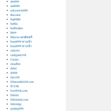
alot666
amb888
askyouwin888
Baccarat
baj88thb
betflix
betflixtikto
bh99
bkkwin เครดิตฟรี
brazil999 ทางเข้า
brazil999 ทางเข้า
cafe444
cashgame168
Casino
cloudbet
debet
dr888
faro168
fcharoenkit168.com
ff123th
fox689ok.com
fullslot
fullsloteiei.com
fullslotpg
gaojing888