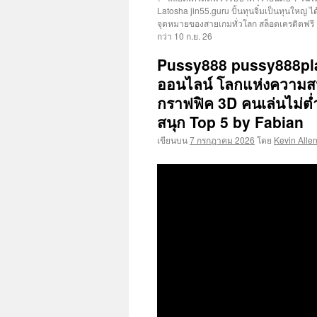
ยัง
Latosha jin55.guru ปั้นทุนจิ๋มเป็นทุนใหญ่ ได้
จุดหมายของสายเกมทั่วโลก สล็อตเครดิตฟรี สม
เนื้อหา
กว่า 10 ก.ย. 26
Pussy888 pussy888pla
ออนไลน์ โลกแห่งความสนุก
กราฟฟิค 3D คนเล่นไม่ต
สนุก Top 5 by Fabian
เขียนบน
7 กรกฎาคม 2026
โดย
Kevin Alle