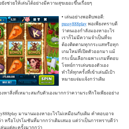
ยังยังช่วยให้เล่นได้อย่างมีความสุขเยอะขึ้นเรื่อยๆ
• เล่นอย่างพอดิบพอดี:
pussy888play
พอเพียงทราบดี
ว่าตนเองกำลังมองหาอะไร
เราก็ไม่มีความจำเป็นที่จะ
ต้องติดตามทุกกระแสหรือทุก
เกมใหม่ที่เปิดตัวออกมา แม้
กระนั้นเลือกเฉพาะเกมที่ตอบ
โจทย์การเล่นของตัวเอง
ทำให้ทุกครั้งที่เข้าเล่นมีเป้า
หมายแจ่มแจ้งกว่าเดิม
นมองหาสิ่งที่เหมาะสมกับตัวเองมากกว่าความระทึกใจเพียงอย่าง
sy888play มานานมองหาอะไรไม่เหมือนกับเดิม คำตอบอาจ
ว่า หรือโปรโมชันที่มากกว่าเดิมเสมอ แต่ว่าเป็นการทราบดีว่า
่นแต่ละครั้งมากกว่า