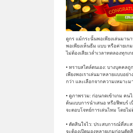
ดูกร แม้กระนั้นพอเพียงเล่นมานา
พอเพียงเห็นธีม แบบ หรือค่ายเก
ไม่ต้องเสียเวล่ำเวลาทดลองทุกเก
• ทราบสไตล์ตนเอง: บางบุคคลถูก
เพียงพอเราเล่นมาหลายแบบอย่าง 
กว่า และเลือกจากความเหมาะมากก
• ดูภาพรวม: ก่อนกดเข้าเกม คนไม่
ต้นแบบการนำเสนอ หรือฟีพบร์ เนื่
จะตอบโจทย์การเล่นไหม โดยไม่ต้
• ตัดสินใจไว: ประสบการณ์ที่สะ
จะต้องเปิดมองหลายเกมก่อนตัดสิน