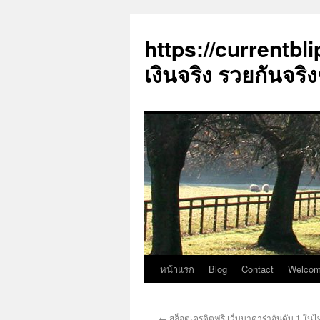
https://currentbl
เงินจริง รวยกันจริง
หน้าแรก
Blog
Contact
Welcome
ข้าม
ไป
←
สล็อตเครดิตฟรี เว็บบาคาร่าอันดับ 1 ในไ