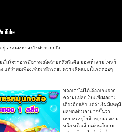
น ผู้เล่นมองหาอะไรต่างจากเดิม
มมั่นใจว่าอาจมีอารมณ์คล้ายคลึงกันคือ มองเห็นเกมไหนก็
อง แต่ว่าพอเพียงเล่นมาสักระยะ ความคิดแบบนั้นจะค่อยๆ
พวกเราไม่ได้เลือกเกมจาก
ความแปลกใหม่เพียงอย่าง
เดียวอีกแล้ว แต่ว่าเริ่มมีเหตุมี
ผลของตัวเองมากขึ้นว่า
เพราะเหตุไรถึงหยุดมองเกม
หนึ่ง หรือเลื่อนผ่านอีกเกม