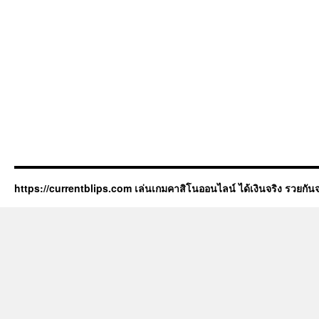
https://currentblips.com เล่นเกมคาสิโนออนไลน์ ได้เงินจริง รวยกันจ