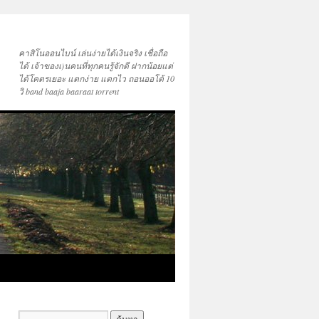
คาสิโนออนไบน์ เล่นง่ายได้เงินจริง เชื่อถือ
ได้ เจ้าของเ)นคนที่ทุกคนรู้จักดี ฝากน้อยแต่
ได้โคตรเยอะ แตกง่าย แตกไว ถอนออโต้ 10
วิ band baaja baaraat torrent