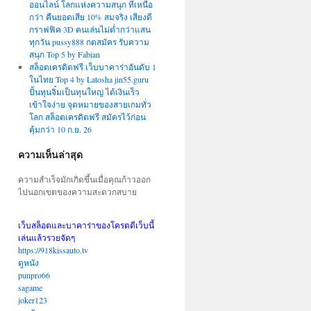
ออนไลน์ โลกแห่งความสนุก ที่เหนือ
กว่า คืนยอดเสีย 10% สมจริง เสียงดี
กราฟฟิค 3D คนเล่นไม่ต่ำกว่าแสน
ทุกวัน pussy888 กดสมัคร รับความ
สนุก Top 5 by Fabian
สล็อตเครดิตฟรี เว็บบาคาร่าอันดับ 1
ในไทย Top 4 by Latosha jin55.guru
ปั้นทุนจิ๋มเป็นทุนใหญ่ ได้เงินเร็ว
เข้าใจง่าย จุดหมายของสายเกมทั่ว
โลก สล็อตเครดิตฟรี สมัครไว้ก่อน
คุ้มกว่า 10 ก.ย. 26
ความเห็นล่าสุด
ความสำเร็จมักเกิดขึ้นเมื่อคุณก้าวออก
ไปนอกเขตของความสะดวกสบาย
เว็บสล็อตและบาคาร่าของโครตดีเว็บนี้
เล่นแล้วรวยจัดๆ
https://918kissauto.tv
ดูหนัง
punpro66
sagame
joker123