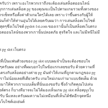
ยครับว่า เพราะอะไรพวกเราถึงจะต้องเล่นสล็อตออนไลน์
ว่าทุกการเล่นสล็อต pg ของคุณจะเป็นไปตามเกมรวมทั้งดวงของ
เซ็ทหรือตั้งค่าตัวเกมใดๆได้เลย เพราะว่าขึ้นตรงกับผู้ให้
น่นก็ทำให้ท่านอุ่นใจได้เลยครับผมว่า การเล่นสล็อตเว็บไซต์
ๆซึ่งเว็บไซต์ pgslot-1st.com ของเรานั้นก็เป็นสล็อตเว็บตรง
็อตออนไลน์ของพวกเรานั้นปลอดภัย สุจริตใจ และไม่มีหนีไม่มี
 pg slot เว็บตรง
ี่เป็นแฟนตัวยงของ pg slot แบบผมจำเป็นจะต้องชอบใจ
่ๆครับผม อย่างที่ผมบอกไปในข้อแรกเลยขอรับ ด้วยความที่
ึ้นตรงกับสล็อตอย่างค่าย pg มันทำให้เกมที่ถูกตามกฎของ pg
งเราไม่น้อยเลยทีเดียวครับ เกมใหม่เกมเก่ามาแบบจัดเต็ม ด้วย
มมาให้พวกเราแบบเต็มที่นั่นเองขอรับ ซึ่งถ้าเกิดคุณไปเล่น
บไซต์ตรง ก็บางทีอาจจะไม่ได้มองเห็นเกม pg slot สล็อตpgเว็บ
 นี่แหละครับผมความไม่เหมือนที่เห็นได้ชัดอีกจุดหนึ่ง
็บไซต์เอเย่นต์