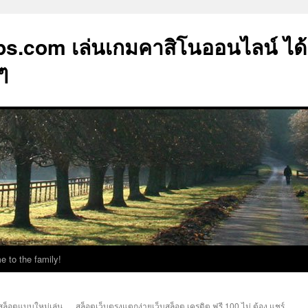
ips.com เล่นเกมคาสิโนออนไลน์ ได้
ๆ
 to the family!
มสล็อตแบบใหม่เล่น
สล็อตเว็บตรงแตกง่ายเว็บสล็อต เครดิต ฟรี 100 ไม่ ต้อง แชร์