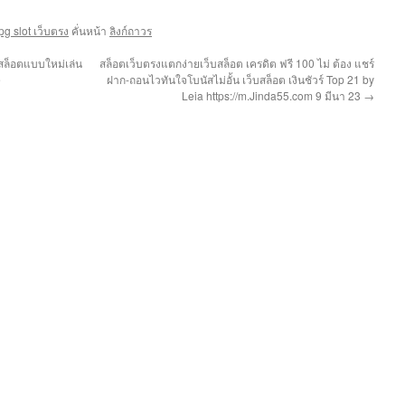
pg slot เว็บตรง
คั่นหน้า
ลิงก์ถาวร
มสล็อตแบบใหม่เล่น
สล็อตเว็บตรงแตกง่ายเว็บสล็อต เครดิต ฟรี 100 ไม่ ต้อง แชร์
e
ฝาก-ถอนไวทันใจโบนัสไม่อั้น เว็บสล็อต เงินชัวร์ Top 21 by
Leia https://m.Jinda55.com 9 มีนา 23
→