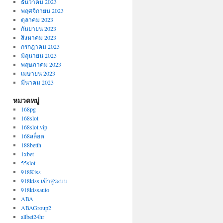
ธันวาคม 2023
พฤศจิกายน 2023
ตุลาคม 2023
กันยายน 2023
สิงหาคม 2023
กรกฎาคม 2023
มิถุนายน 2023
พฤษภาคม 2023
เมษายน 2023
มีนาคม 2023
หมวดหมู่
168pg
168slot
168slot.vip
168สล็อต
188betth
1xbet
55slot
918Kiss
918kiss เข้าสู่ระบบ
918kissauto
ABA
ABAGroup2
allbet24hr