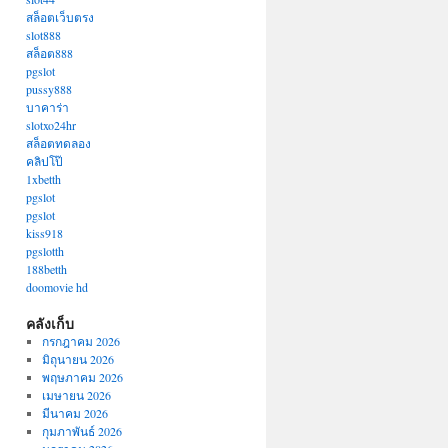
สล็อตเว็บตรง
slot888
สล็อต888
pgslot
pussy888
บาคาร่า
slotxo24hr
สล็อตทดลอง
คลิปโป๊
1xbetth
pgslot
pgslot
kiss918
pgslotth
188betth
doomovie hd
คลังเก็บ
กรกฎาคม 2026
มิถุนายน 2026
พฤษภาคม 2026
เมษายน 2026
มีนาคม 2026
กุมภาพันธ์ 2026