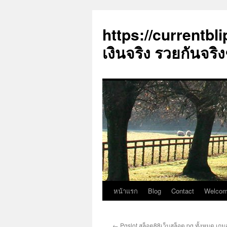
https://currentbl
เงินจริง รวยกันจริง
หน้าแรก
Blog
Contact
Welcome
ข้าม
ไป
←
Pgslot สล็อต88เว็บสล็อต pg ทั้งหมด เก