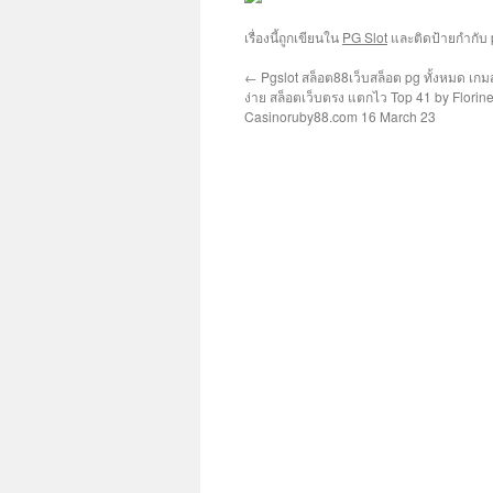
เรื่องนี้ถูกเขียนใน
PG Slot
และติดป้ายกำกับ
←
Pgslot สล็อต88เว็บสล็อต pg ทั้งหมด เก
ง่าย สล็อตเว็บตรง แตกไว Top 41 by Florin
Casinoruby88.com 16 March 23