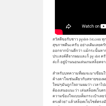
สวัสดีขอรับชาว pgslot-1st.com 
สุขภาพดีนะครับ อย่างเดิมเลยครับ
ออกจากบ้านดีกว่า แม้กระนั้นหา
ประสงค์ดีจากผมและก็ pg slot ค
ล่ะก็ อยู่บ้านนอนเล่นเกมสล็อตจ
สำหรับบทความที่ผมจะมาเขียนในวั
ค้างคาใจเช่นเดียวกับสหายของผม
ใหม่ๆมันถูกใจถามผมว่า เวลาไป
ต้องเสนอแนะว่า เล่นสล็อตเว็บตรงส
ความข้องใจแบบเต็มกระเป๋าเลยว่า
ตรงด้วย? แล้วสล็อตเว็บไซต์ตรงม