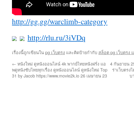
http://gg.gg/warclimb-category
http://rlu.ru/3iVDq
เรื่องนี้ถูกเขียนใน
pg เว็บตรง
และติดป้ายกำกับ
สล็อต pg เว็บตรง 
←
หนังใหม่ ดูหนังออนไลน์ 4k พากย์ไทยหนังฝรั่ง แอ
4 กันยายน 2
พดูหนังซับไทยทุกเรื่อง ดูหนังออนไลน์ ดูหนังใหม่ Top
ร่าเว็บตรงไ
31 by Jacob https://www.movie2k.io 26 เมษายน 23
บา