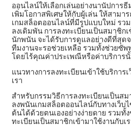
ออนไลน์ให้เลือกเล่นอย่างนานัปการ
เพิ่มโอกาสพิเศษให้กับผู้เล่น ให้สาม
เกมสล็อตออนไลน์ที่มีรูปแบบใหม่ รว
ลงเดิมพัน การลงทะเบียนเป็นสมาชิกเข้
นักพนัน จะได้รับการดูแลอย่างดีที่สุ
ทีมงานจะรอช่วยเหลือ รวมทั้งช่วยซัพ
โดยไร้คุณค่าประเพณีหรือค่าบริการนั
แนวทางการลงทะเบียนเข้าใช้บริการเ
เรา
สำหรับกรรมวิธีการลงทะเบียนเป็นสมาช
ลงพนันเกมสล็อตออนไลน์กับทางเว็บไซต
ต้นได้ด้วยตนเองอย่างง่ายดาย รวมทั้
ทะเบียนเป็นสมาชิกเข้ามาใช้งานกับเรานั