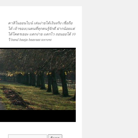
คาสิโนออนไบน์ เล่นง่ายได้เงินจริง เชื่อถือ
ได้ เจ้าของเ)นคนที่ทุกคนรู้จักดี ฝากน้อยแต่
ได้โคตรเยอะ แตกง่าย แตกไว ถอนออโต้ 10
วิ band baaja baaraat torrent