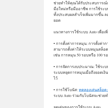
ช่วยทำให้คุณได้รับประสบการณ์กา
มือใหม่หรือมืออาชีพ การใช้ร
ทั้งประสบผลสำเร็จเพิ่มมากขึ้น 
ยอด
แนวทางการใช้ระบบ Auto เพื่อเ
• การตั้งค่าการหมุน: การตั้งค่
สามารถตั้งค่าให้ระบบหมุนสล็อ
เช่น การหมุน 50 รอบหรือ 100 ร
• การจัดการงบประมาณ: ใช้ระบบ
ระบบหยุดการหมุนเมื่อถึงยอดเงิน
ไว้
• การใช้โบนัส:
ทดลองเล่นสล็อต 
ระบบ Auto ร่วมกับโบนัสจะช่วยท
จุดเด่นของการใช้ระบบ Auto