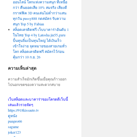
ออนไลน์ โลกแห่งความสนุก ที่เหนือ
กว่า คืนยอดเสีย 10% สมจริง เสียงดี
กราฟฟิค 3D คนเล่นไม่ต่ำกว่าแสน
ทุกวัน pussy888 กดสมัคร รับความ
สนุก Top 5 by Fabian
สล็อตเครดิตฟรี เว็บบาคาร่าอันดับ 1
ในไทย Top 4 by Latosha jin55.guru
ปั้นทุนจิ๋มเป็นทุนใหญ่ ได้เงินเร็ว
เข้าใจง่าย จุดหมายของสายเกมทั่ว
โลก สล็อตเครดิตฟรี สมัครไว้ก่อน
คุ้มกว่า 10 ก.ย. 26
ความเห็นล่าสุด
ความสำเร็จมักเกิดขึ้นเมื่อคุณก้าวออก
ไปนอกเขตของความสะดวกสบาย
เว็บสล็อตและบาคาร่าของโครตดีเว็บนี้
เล่นแล้วรวยจัดๆ
https://918kissauto.tv
ดูหนัง
punpro66
sagame
joker123