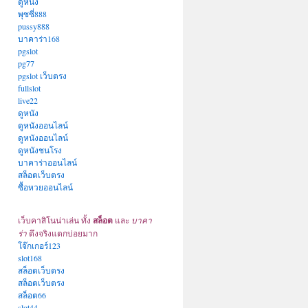
ดูหนัง
พุซซี่888
pussy888
บาคาร่า168
pgslot
pg77
pgslot เว็บตรง
fullslot
live22
ดูหนัง
ดูหนังออนไลน์
ดูหนังออนไลน์
ดูหนังชนโรง
บาคาร่าออนไลน์
สล็อตเว็บตรง
ซื้อหวยออนไลน์
เว็บคาสิโนน่าเล่น ทั้ง
สล็อต
และ
บาคา
ร่า
ตึงจริงแตกบ่อยมาก
โจ๊กเกอร์123
slot168
สล็อตเว็บตรง
สล็อตเว็บตรง
สล็อต66
slot44