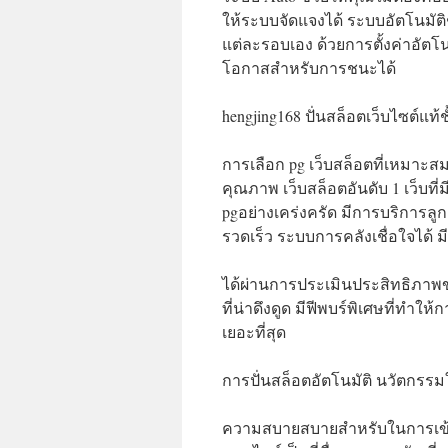
ให้ระบบจัดแจงได้ ระบบอัตโนมัติ
แต่ละรอบเอง ด้วยการตั้งค่าอัตโน
โอกาสสำหรับการชนะได้
hengjing168 ปั่นสล็อตเว็บไซต์แท้ชั้
การเลือก pg เว็บสล็อตที่เหมาะสม
คุณภาพ เว็บสล็อตอันดับ 1 เว็บท
pgอย่างเคร่งครัด มีการบริการล
รวดเร็ว ระบบการคลังเชื่อใจได้ 
ได้ผ่านการประเมินประสิทธิภาพขอ
ที่น่าดึงดูด มีฟีพบร์พิเศษที่ทำให้
เยอะที่สุด
การปั่นสล็อตอัตโนมัติ นวัตกร
ความสบายสบายสำหรับในการเข้าถ