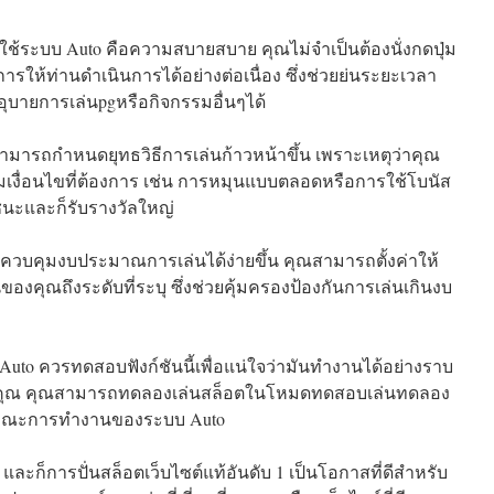
ารใช้ระบบ Auto คือความสบายสบาย คุณไม่จำเป็นต้องนั่งกดปุ่ม
ให้ท่านดำเนินการได้อย่างต่อเนื่อง ซึ่งช่วยย่นระยะเวลา
อุบายการเล่นpgหรือกิจกรรมอื่นๆได้
ามารถกำหนดยุทธวิธีการเล่นก้าวหน้าขึ้น เพราะเหตุว่าคุณ
เงื่อนไขที่ต้องการ เช่น การหมุนแบบตลอดหรือการใช้โบนัส
ชนะและก็รับรางวัลใหญ่
ควบคุมงบประมาณการเล่นได้ง่ายขึ้น คุณสามารถตั้งค่าให้
องคุณถึงระดับที่ระบุ ซึ่งช่วยคุ้มครองป้องกันการเล่นเกินงบ
 Auto ควรทดสอบฟังก์ชันนี้เพื่อแน่ใจว่ามันทำงานได้อย่างราบ
คุณ คุณสามารถทดลองเล่นสล็อตในโหมดทดสอบเล่นทดลอง
ลักษณะการทำงานของระบบ Auto
และก็การปั่นสล็อตเว็บไซต์แท้อันดับ 1 เป็นโอกาสที่ดีสำหรับ