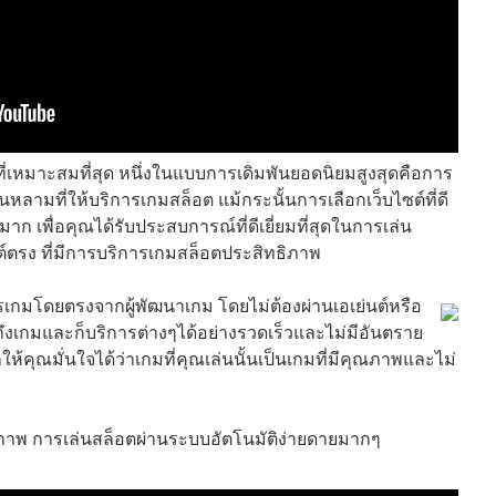
ที่เหมาะสมที่สุด หนึ่งในแบบการเดิมพันยอดนิยมสูงสุดคือการ
้นหลามที่ให้บริการเกมสล็อต แม้กระนั้นการเลือกเว็บไซต์ที่ดี
ญมาก เพื่อคุณได้รับประสบการณ์ที่ดีเยี่ยมที่สุดในการเล่น
ต์ตรง ที่มีการบริการเกมสล็อตประสิทธิภาพ
ารเกมโดยตรงจากผู้พัฒนาเกม โดยไม่ต้องผ่านเอเย่นต์หรือ
ึงเกมและก็บริการต่างๆได้อย่างรวดเร็วและไม่มีอันตราย
ห้คุณมั่นใจได้ว่าเกมที่คุณเล่นนั้นเป็นเกมที่มีคุณภาพและไม่
ิภาพ การเล่นสล็อตผ่านระบบอัตโนมัติง่ายดายมากๆ