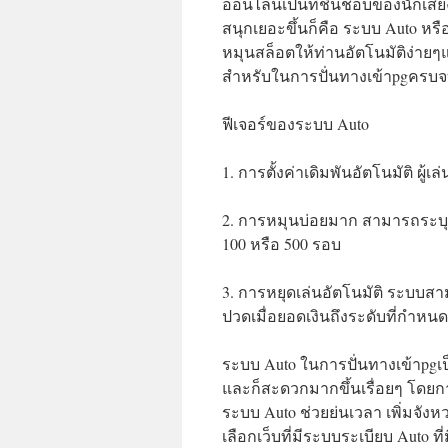
ออนไลน์เป็นที่ชื่นชอบของนักเสี่
สนุกเยอะขึ้นก็คือ ระบบ Auto หรื
หมุนสล็อตให้ท่านอัตโนมัติง่ายๆ
สำหรับในการปั่นทางเข้าpgครบจบ
ฟีเจอร์ของระบบ Auto
1. การตั้งค่าเดิมพันอัตโนมัติ ผู
2. การหมุนบ่อยมาก สามารถระบุปร
100 หรือ 500 รอบ
3. การหยุดเล่นอัตโนมัติ ระบบสามา
ปวดเมื่อยอดเงินถึงระดับที่กำหนด
ระบบ Auto ในการปั่นทางเข้าpgเป็
และก็สะดวกมากขึ้นเรื่อยๆ โดยก
ระบบ Auto ช่วยย่นเวลา เพิ่มจั
เลือกเว็บที่มีระบบระเบียบ Auto ท