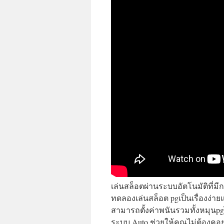
เล่นสล็อตผ่านระบบอัตโนมัติที่
ทดลองเล่นสล็อต pgเป็นเรื่องง่าย
สามารถตั้งค่าพนันรวมทั้งหมุนpg
ระบบ Auto ช่วยให้คุณไม่ต้องคอ