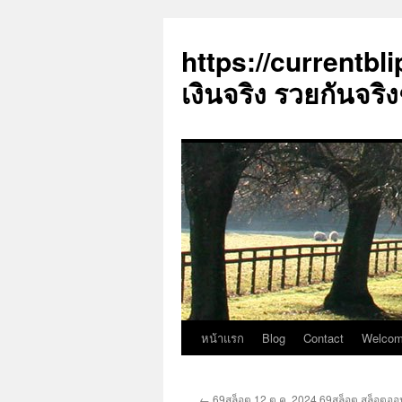
https://currentbl
เงินจริง รวยกันจริง
หน้าแรก
Blog
Contact
Welcome
ข้าม
ไป
←
69สล็อต 12 ต.ค. 2024 69สล็อต สล็อตออน