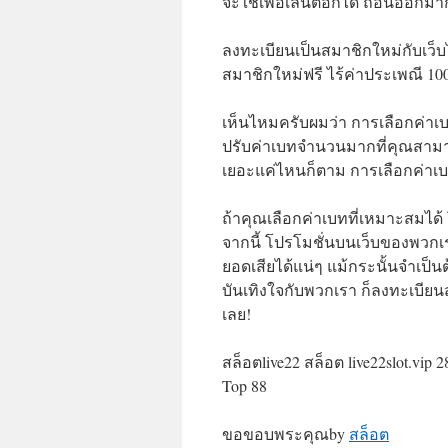
จะใช้เพื่อเล่นต่อก็ได้ ถอนออกมา
ลงทะเบียนเป็นสมาชิกใหม่กับเว็บไซ
สมาชิกใหม่ฟรี ไร้ค่าประเพณี 1
เห็นไหมครับผมว่า การเลือกค่าเ
ปรับค่าเบทจำนวนมากที่คุณสามาร
เยอะแค่ไหนก็ตาม การเลือกค่าเบทใ
ถ้าคุณเลือกค่าเบทที่เหมาะสมได
จากนี้ โปรโมชั่นบนเว็บของพวกเรา
ยอดเสียได้แน่ๆ แม้กระนั้นจำเป็
บันเทิงใจกับพวกเรา ก็ลงทะเบียนส
เลย!
สล็อตlive22 สล็อต live22slot.vip 
Top 88
ขอขอบพระคุณby
สล็อต