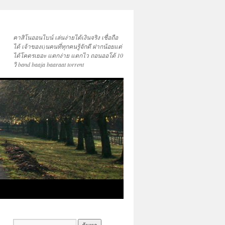
คาสิโนออนไบน์ เล่นง่ายได้เงินจริง เชื่อถือ
ได้ เจ้าของเ)นคนที่ทุกคนรู้จักดี ฝากน้อยแต่
ได้โคตรเยอะ แตกง่าย แตกไว ถอนออโต้ 10
วิ band baaja baaraat torrent