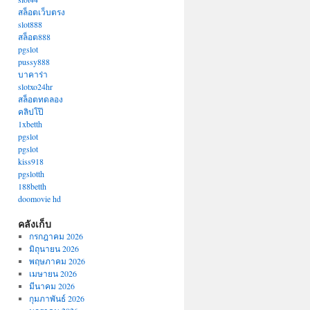
สล็อตเว็บตรง
slot888
สล็อต888
pgslot
pussy888
บาคาร่า
slotxo24hr
สล็อตทดลอง
คลิปโป๊
1xbetth
pgslot
pgslot
kiss918
pgslotth
188betth
doomovie hd
คลังเก็บ
กรกฎาคม 2026
มิถุนายน 2026
พฤษภาคม 2026
เมษายน 2026
มีนาคม 2026
กุมภาพันธ์ 2026