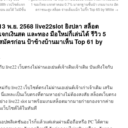
8th เวปไซต์แจก
1 ของไทย แจกค่าคอม 0.7% มาตรฐานชั้นนำ เกมมาแรง อัต
อน ออโต้ ไม่มีขั้น
ตราชนะสูง สล็อต จ่ายเต็มแม็ก ไม่กั๊ก Top 65 by Willie
→
13 พ.ย. 2568 live22slot ยิงปลา สล็อต
จกเงินสด และทอง มือใหม่ก็เล่นได้ รีวิว 5
2 สมัครก่อน ป้าข้างบ้านมาเห็น Top 61 by
n
live22 เว็บตรงไม่ผ่านเอเย่นต์เจ้าเดิมเจ้าเดิม บันเทิงใจกับ
ับ live22 เว็บไซต์ตรงไม่ผ่านเอเย่นต์เจ้าเก่าเจ้าเดิม เสริม
นี่แหละเป็นเว็บตรงที่ตามหาอย่างไม่ต้องสงสัย สล็อตเว็บตรง
่าง live22 slot มาพร้อมเกมสล็อตมากมายก่ายกองจากค่าย
นเว็บไซต์ได้ในทันที
แอปพลิเคชันอะไรก็แล้วแต่เล่นผ่านมือถือหรือ PC ได้ตาม