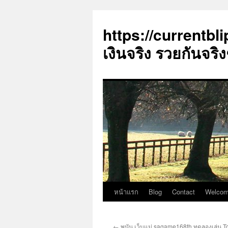
https://currentbl
เงินจริง รวยกันจริง
หน้าแรก
Blog
Contact
Welcome
ข้าม
ไป
←
พนัน เว็บแม่ sagame168th ทดลองเล่น To