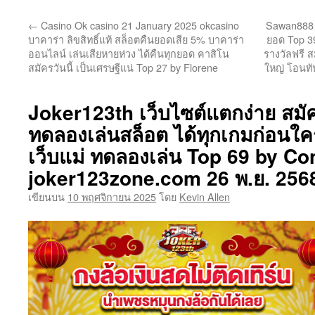
ยัง
←
Casino Ok casino 21 January 2025 okcasino
Sawan888 
เนื้อหา
บาคาร่า ลิขสิทธิ์แท้ สล็อตคืนยอดเสีย 5% บาคาร่า
ยอด Top 39
ออนไลน์ เล่นเสียหายห่วง ได้คืนทุกยอด คาสิโน
รางวัลฟรี ส
สมัครวันนี้ เป็นเศรษฐีแน่ Top 27 by Florene
ใหญ่ โอนทั
Joker123th เว็บไซต์แตกง่าย สมัคร
ทดลองเล่นสล็อต ได้ทุกเกมก่อนใ
เว็บแม่ ทดลองเล่น Top 69 by Co
joker123zone.com 26 พ.ย. 256
เขียนบน
10 พฤศจิกายน 2025
โดย
Kevin Allen