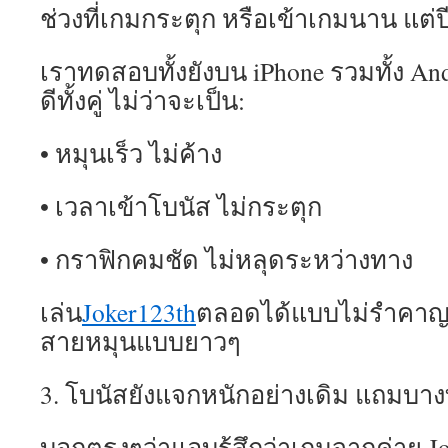
ช่วงที่เกมกระตุก หรือเข้าเกมนาน แต่ป
เราทดสอบทั้งยังบน iPhone รวมทั้ง And
ดีทั้งคู่ ไม่ว่าจะเป็น:
• หมุนเร็ว ไม่ค้าง
• เวลาเข้าโบนัส ไม่กระตุก
• กราฟิกคมชัด ไม่หลุดระหว่างทาง
เล่น
Joker123th
ตลอดได้แบบไม่รำคาญเ
สายหมุนแบบยาวๆ
3. โบนัสยังแจกหนักอย่างเดิม แถมบางท
บอกตรงๆว่าแอบรู้สึกว่าเกมจากค่าย J