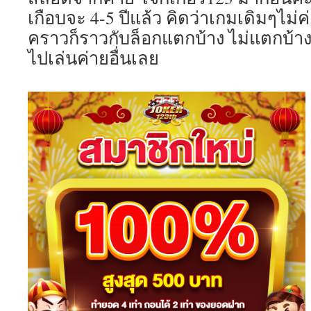
เกือบจะ 4-5 ปีแล้ว คิดว่าเกมเดิมๆไม่
คราวก็ราวกับล็อกแตกบ้าง ไม่แตกบ้าง ก
ไปเล่นค่ายอื่นเลย