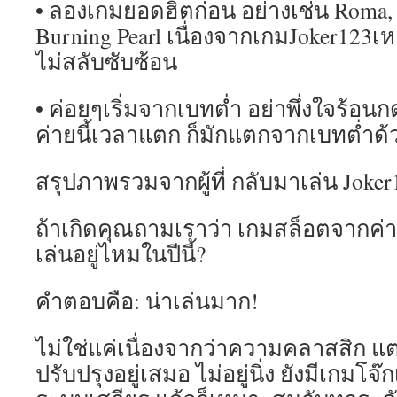
• ลองเกมยอดฮิตก่อน อย่างเช่น Roma, 
Burning Pearl เนื่องจากเกมJoker123เหล
ไม่สลับซับซ้อน
• ค่อยๆเริ่มจากเบทต่ำ อย่าพึ่งใจร้อน
ค่ายนี้เวลาแตก ก็มักแตกจากเบทต่ำด้
สรุปภาพรวมจากผู้ที่ กลับมาเล่น Joker
ถ้าเกิดคุณถามเราว่า เกมสล็อตจากค่าย
เล่นอยู่ไหมในปีนี้?
คำตอบคือ: น่าเล่นมาก!
ไม่ใช่แค่เนื่องจากว่าความคลาสสิก แต่ด
ปรับปรุงอยู่เสมอ ไม่อยู่นิ่ง ยังมีเกมโจ