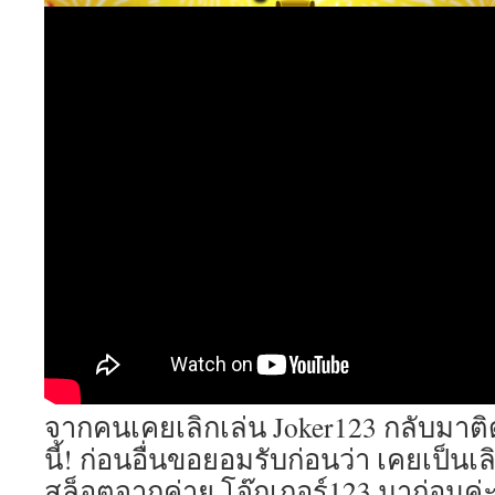
จากคนเคยเลิกเล่น Joker123 กลับมาต
นี้! ก่อนอื่นขอยอมรับก่อนว่า เคยเป็นเล
สล็อตจากค่าย โจ๊กเกอร์123 มาก่อนค่ะ