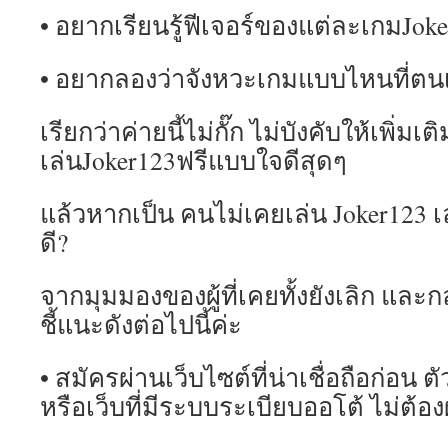
• อยากเรียนรู้ฟีเจอร์ของแต่ละเกมJok
• อยากลองว่าจังหวะเกมแบบไหนที่ตน
เรียกว่าค่ายนี้ไม่กั๊ก ไม่บังคับให้เพิ่มเต
เล่นJoker123ฟรีแบบใจดีสุดๆ
แล้วหากเป็น คนไม่เคยเล่น Joker123 เ
ดี?
จากมุมมองของผู้ที่เคยทั้งยังเลิก และ
ชี้แนะดังต่อไปนี้ค่ะ
• สมัครผ่านเว็บไซต์ที่น่าเชื่อถือก่อน ต
หรือเว็บที่มีระบบระเบียบออโต้ ไม่ต้