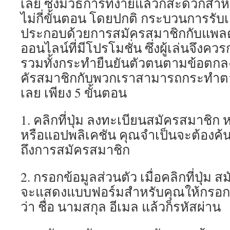
เลย ซึ่งมีวิธีการที่ง่ายแล้วก็สะดวกสำ
ไม่กี่ขั้นตอน โดยปกติ กระบวนการรับ
ประกอบด้วยการสมัครสมาชิกกับแพลต
ออนไลน์ที่มีโปรโมชั่น ซึ่งผู้เล่นจึงค
รวมทั้งกระทำยืนยันตัวตนตามข้อตกล
คัรสมาชิกกับพวกเราสามารถกระทำตาม
เลย เพียง 5 ขั้นตอน
1. คลิกที่ปุ่ม ลงทะเบียนสมัครสมาชิก หล
หรือแอปพลิเคชัน คุณจำเป็นจะต้องค้นหา
ถึงการสมัครสมาชิก
2. กรอกข้อมูลส่วนตัว เมื่อคลิกที่ปุ่ม
จะแสดงแบบฟอร์มสำหรับคุณให้กรอกข้
ว่า ชื่อ นามสกุล อีเมล แล้วก็รหัสผ่าน