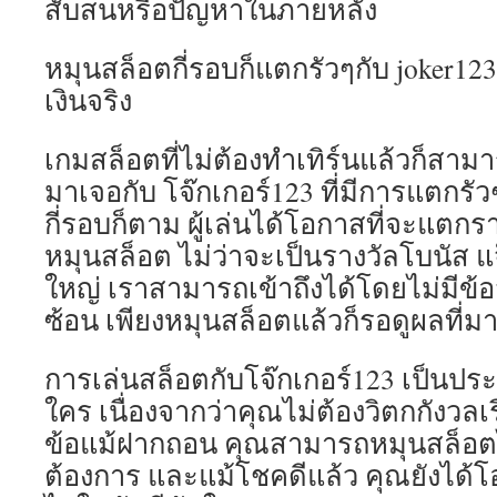
สับสนหรือปัญหาในภายหลัง
หมุนสล็อตกี่รอบก็แตกรัวๆกับ joker123 
เงินจริง
เกมสล็อตที่ไม่ต้องทำเทิร์นแล้วก็สามารถ
มาเจอกับ โจ๊กเกอร์123 ที่มีการแตกรั
กี่รอบก็ตาม ผู้เล่นได้โอกาสที่จะแตกรา
หมุนสล็อต ไม่ว่าจะเป็นรางวัลโบนัส 
ใหญ่ เราสามารถเข้าถึงได้โดยไม่มีข้อจ
ซ้อน เพียงหมุนสล็อตแล้วก็รอดูผลที่
การเล่นสล็อตกับโจ๊กเกอร์123 เป็นประ
ใคร เนื่องจากว่าคุณไม่ต้องวิตกกังวลเ
ข้อแม้ฝากถอน คุณสามารถหมุนสล็อตได
ต้องการ และแม้โชคดีแล้ว คุณยังได้โอ