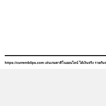
https://currentblips.com เล่นเกมคาสิโนออนไลน์ ได้เงินจริง รวยกันจ