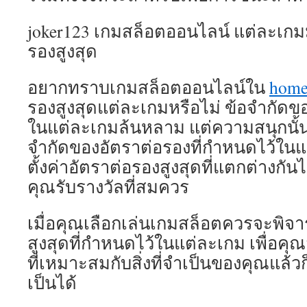
joker123 เกมสล็อตออนไลน์ แต่ละเกมม
รองสูงสุด
อยากทราบเกมสล็อตออนไลน์ใน
hom
รองสูงสุดแต่ละเกมหรือไม่ ข้อจำกัดข
ในแต่ละเกมล้นหลาม แต่ความสนุกนั้น
จำกัดของอัตราต่อรองที่กำหนดไว้ในแต
ตั้งค่าอัตราต่อรองสูงสุดที่แตกต่างกัน
คุณรับรางวัลที่สมควร
เมื่อคุณเลือกเล่นเกมสล็อตควรจะพิจ
สูงสุดที่กำหนดไว้ในแต่ละเกม เพื่อค
ที่เหมาะสมกับสิ่งที่จำเป็นของคุณแล้วก็รั
เป็นได้