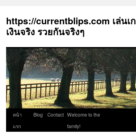
https://currentblips.com เล่นเ
เงินจริง รวยกันจริงๆ
ข้าม
หน้า
Blog
Contact
Welcome to the
ไป
แรก
family!