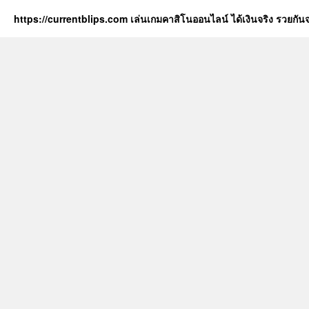
https://currentblips.com เล่นเกมคาสิโนออนไลน์ ได้เงินจริง รวยกันจ