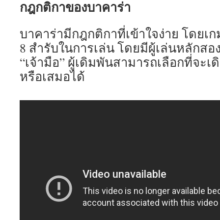
กฎกติกาของบาคาร่า
บาคาร่ามีกฎกติกาที่เข้าใจง่าย โดยเกมน
8 สำรับในการเล่น โดยมีผู้เล่นหลักสอง
“เจ้ามือ” ผู้เดิมพันสามารถเลือกที่จะเด
หรือเสมอได้