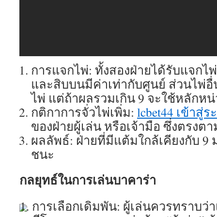
การแจกไพ่: ทั้งสองฝ่ายได้รับแจกไพ่ส
และสิบบนมีค่าเท่ากับศูนย์ ส่วนไพ่อ
ไพ่ แต่ถ้าผลรวมเกิน 9 จะใช้หลักหน่
กติกาการจั่วไพ่เพิ่ม:
lcbet44 เข้าสู่
ของฝ่ายผู้เล่น หรือเจ้ามือ ซึ่งตรง
ผลลัพธ์: ฝ่ายที่มีแต้มใกล้เคียงกับ 9
ชนะ
กลยุทธ์ในการเล่นบาคาร่า
การเลือกเดิมพัน: ผู้เล่นควรทราบว่าเ