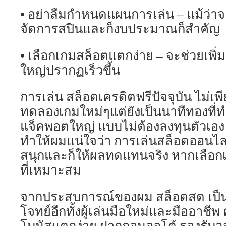
• อย่าลืมกำหนดแผนการเล่น – แม้ว่าจ
จัดการสปินและก็งบประมาณก็สำคัญ
• เลือกเกมสล็อตแตกง่าย – จะช่วยเพิ
ใหญ่ปรากฏเร็วขึ้น
การเล่น สล็อตเครดิตฟรีปัจจุบัน ไม่เพ
ทดลองเกมใหม่ๆแต่ยังเป็นนาทีทองที่ท
แจ็คพอตใหญ่ แบบไม่ต้องลงทุนตัวเอง
ทำให้ผมแน่ใจว่า การเล่นสล็อตออนไล
สนุกและก็ให้ผลทดแทนจริง หากเลือก
ที่เหมาะสม
จากประสบการณ์ของผม สล็อตสด เป็
โจทย์อีกทั้งผู้เล่นมือใหม่และมืออาชี
โบนัสแตกง่าย ฝากถอนออโต้ รองรับว