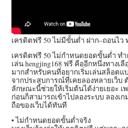
เครดิตฟรี 50 ไม่มีขั้นต่ำ ฝาก–ถอนไว
เครดิตฟรี 50 ไม่กำหนดยอดขั้นต่ำ ท
เล่น hengjing168 ฟรี คืออีกหนึ่งทางเ
มากสำหรับคนที่อยากเริ่มเล่นสล็อตแบ
จากประสบการณ์ที่เคยลองหลายเว็บ ต
ลักษณะนี้ช่วยให้เริ่มต้นได้ง่ายเยอะ เ
ก่อนก็สามารถเข้าไปลองระบบ ลองเกม 
ถือของเว็บได้ทันที
• ไม่กำหนดยอดขั้นต่ำจริง