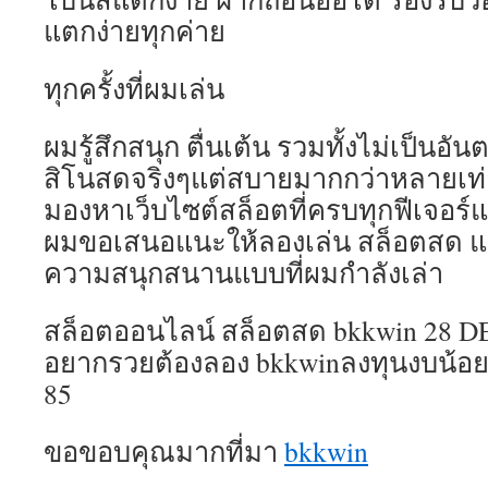
แตกง่ายทุกค่าย
ทุกครั้งที่ผมเล่น
ผมรู้สึกสนุก ตื่นเต้น รวมทั้งไม่เป็นอ
สิโนสดจริงๆแต่สบายมากกว่าหลายเท่
มองหาเว็บไซต์สล็อตที่ครบทุกฟีเจอร์แ
ผมขอเสนอแนะให้ลองเล่น สล็อตสด แล
ความสนุกสนานแบบที่ผมกำลังเล่า
สล็อตออนไลน์ สล็อตสด bkkwin 28 DE
อยากรวยต้องลอง bkkwinลงทุนงบน้อ
85
ขอขอบคุณมากที่มา
bkkwin