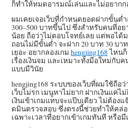
ก็ทำให้หมดอารมณ์เล่นและไม่อยากกล
ผมเคยเจอเว็บที่กำหนดยอดฝากขั้นต่ำส
300–500 บาทขึ้นไป ซึ่งสำหรับคนที่อย
น้อย ถือว่าไม่ตอบโจทย์เลย แต่พอได้ม
ถอนไม่มีขั้นต่ำ จะฝาก 20 บาท 30 บาทก็ไ
เยอะ อยากลองเกม
hengjing168
ไหนก็ล
เรื่องเงินจม และเหมาะทั้งมือใหม่กับค
แบบมีวินัย
hengjing168 ระบบของเว็บที่ผมใช้ถือว
เว็บไม่รก เมนูหาไม่ยาก ฝากเงินแค่ไม่
เงินเข้าเกมแทบจะแป๊บเดียว ไม่ต้องแจ
ดมินตรวจสอบ ซึ่งตรงนี้ช่วยทำให้คล
เฉพาะเวลาที่อยากเข้าเกมทันที หรือม