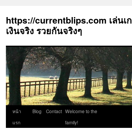
https://currentblips.com เล่นเ
เงินจริง รวยกันจริงๆ
ข้าม
หน้า
Blog
Contact
Welcome to the
ไป
แรก
family!