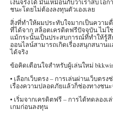
เงินจริงได้ มันเหมือนกับว่าเราสบโ
ชนะโดยไม่ต้องลงทุนตัวเองเลย
สิ่งที่ทำให้ผมประทับใจมากเป็นความต
ที่ได้จาก สล็อตเครดิตฟรีปัจจุบัน ไม่
แม้กระนั้นเป็นประสบการณ์ที่ทำให้รู้ส
ออนไลน์สามารถเกิดเรื่องสนุกสนาน
ได้จริง
ข้อคิดเตือนใจสำหรับผู้เล่นใหม่ bkkwi
• เลือกเว็บตรง – การเล่นผ่านเว็บตรงช
เรื่องความปลอดภัยแล้วก็ช่องทางชนะ
• เริ่มจากเครดิตฟรี – การได้ทดลองเล
เกมก่อนลงทุน