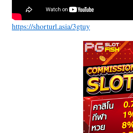
https://shorturl.asia/3gtuy