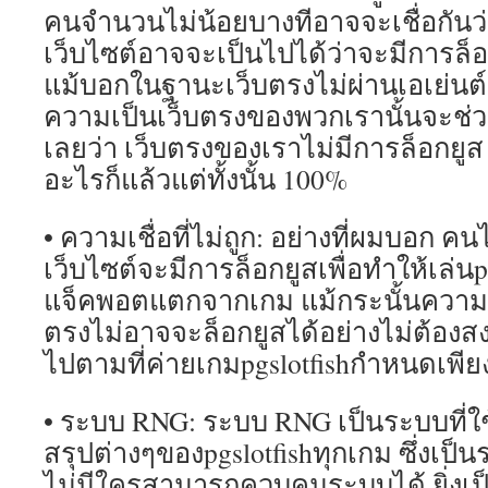
คนจำนวนไม่น้อยบางทีอาจจะเชื่อกันว่
เว็บไซต์อาจจะเป็นไปได้ว่าจะมีการล็อก
แม้บอกในฐานะเว็บตรงไม่ผ่านเอเย่นต์
ความเป็นเว็บตรงของพวกเรานั้นจะช่วยยื
เลยว่า เว็บตรงของเราไม่มีการล็อกยู
อะไรก็แล้วแต่ทั้งนั้น 100%
• ความเชื่อที่ไม่ถูก: อย่างที่ผมบอก คนไ
เว็บไซต์จะมีการล็อกยูสเพื่อทำให้เล่นp
แจ็คพอตแตกจากเกม แม้กระนั้นความเป
ตรงไม่อาจจะล็อกยูสได้อย่างไม่ต้องส
ไปตามที่ค่ายเกมpgslotfishกำหนดเพียง
• ระบบ RNG: ระบบ RNG เป็นระบบที่ใ
สรุปต่างๆของpgslotfishทุกเกม ซึ่งเป็
ไม่มีใครสามารถควบคุมระบบได้ ยิ่งเป็