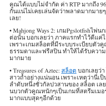
คูณได้แบบไม่จำกัด ค่า RTP มากถึง 96
กันแน่ไม่เคยเล่นจัดว่าพลาดมากมายๆ
เลย!
• Mahjong Ways 2: เกมPgslotfishไพ่น
ต่อนั้น บอกเลยว่า ภาคแรกทำไว้ดีแค่ไ
เพราะเกมสล็อตที่มีระบบระเบียบตัวค
ธรรมดาและฟรีสปิน ทำให้ได้รับความ
มากมาย
• Treasures of Aztec:
สล็อต
บอกเลยว่า 
สาวถ้ำอย่างแน่นอน เพราะเหตุว่านี่เป
ลำดับหนึ่งชั่วกัลปวสานของ สล็อต เลยก็
นบวกตัวคูณหนักๆเป็นเกมที่สตรีมเมอร
มากแบบสุดๆอีกด้วย