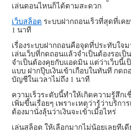
เล่นตอนไหนก็ได้ตามสะดวก
เว็บสล็อต
ระบบฝากถอนเร็วที่สุดที่เค
1 นาที
เรื่องระบบฝากถอนคือจุดที่ประทับใจมาก
เล่นเว็บที่กดถอนแล้วจำเป็นต้องรอเป็น
จำเป็นต้องคุยกับแอดมิน แต่ว่าเว็บนี้เ
แบบ ฝากปุ๊บเงินเข้าเกือบในทันที กดถ
บัญชีในเวลาไม่ถึง 1 นาที
ความเร็วระดับนี้ทำให้เกิดความรู้สึกเชื
เพิ่มขึ้นเรื่อยๆ เพราะเหตุว่ารู้ว่าบริก
ต้องมานั่งลุ้นว่าเงินจะเข้าเมื่อไหร่
เล่นสล็อต ให้เลือกมากไม่น้อยเลยทีเด