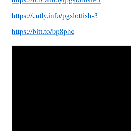
https://cutly.info/pgslotfish-3
https://bitt.to/bp8phc